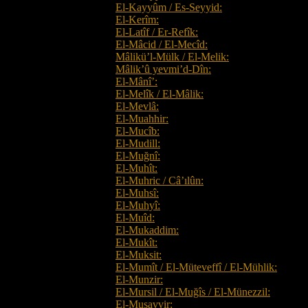
El-Kayyûm / Es-Seyyid:
El-Kerîm:
El-Latîf / Er-Refîk:
El-Mâcid / El-Mecîd:
Mâlikü’l-Mülk / El-Melik:
Mâlik’û yevmi’d-Dîn:
El-Mânî’:
El-Melîk / El-Mâlik:
El-Mevlâ:
El-Muahhir:
El-Mucîb:
El-Mudill:
El-Muğnî:
El-Muhît:
El-Muhric / Câ’ılûn:
El-Muhsî:
El-Muhyî:
El-Muîd:
El-Mukaddim:
El-Mukît:
El-Muksit:
El-Mumît / El-Müteveffî / El-Mühlik:
El-Munzir:
El-Mursil / El-Muğîs / El-Münezzil:
El-Musavvir: