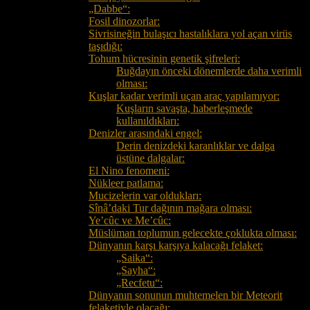
„Dabbe“:
Fosil dinozorlar:
Sivrisineğin bulaşıcı hastalıklara yol açan virüs
taşıdığı:
Tohum hücresinin genetik şifreleri:
Buğdayın önceki dönemlerde daha verimli
olması:
Kuşlar kadar verimli uçan araç yapılamıyor:
Kuşların savaşta, haberleşmede
kullanıldıkları:
Denizler arasındaki engel:
Derin denizdeki karanlıklar ve dalga
üstüne dalgalar:
El Nino fenomeni:
Nükleer patlama:
Mucizelerin var oldukları:
Sînâ’daki Tur dağının mağara olması:
Ye’cûc ve Me’cûc:
Müslüman toplumun gelecekte çoklukta olması:
Dünyanın karşı karşıya kalacağı felaket:
„Saika“:
„Sayha“:
„Recfetu“:
Dünyanın sonunun muhtemelen bir Meteorit
felaketiyle olacağı: