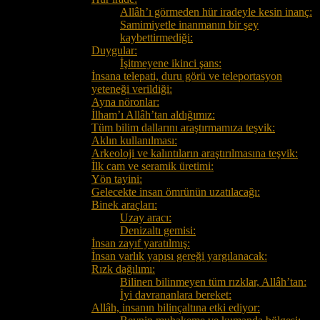
Allâh’ı görmeden hür iradeyle kesin inanç:
Samimiyetle inanmanın bir şey
kaybettirmediği:
Duygular:
İşitmeyene ikinci şans:
İnsana telepati, duru görü ve teleportasyon
yeteneği verildiği:
Ayna nöronlar:
İlham’ı Allâh’tan aldığımız:
Tüm bilim dallarını araştırmamıza teşvik:
Aklın kullanılması:
Arkeoloji ve kalıntıların araştırılmasına teşvik:
İlk cam ve seramik üretimi:
Yön tayini:
Gelecekte insan ömrünün uzatılacağı:
Binek araçları:
Uzay aracı:
Denizaltı gemisi:
İnsan zayıf yaratılmış:
İnsan varlık yapısı gereği yargılanacak:
Rızk dağılımı:
Bilinen bilinmeyen tüm rızklar, Allâh’tan:
İyi davrananlara bereket:
Allâh, insanın bilinçaltına etki ediyor: