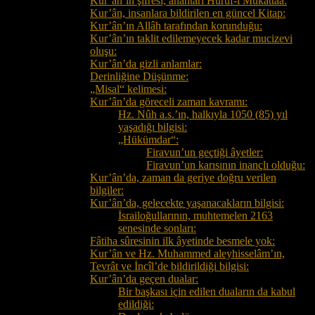
Kur’ân’ın şifresi, anahtarı Hurûf-ı Mukattaa:
Kur’ân, insanlara bildirilen en güncel Kitap:
Kur’ân’ın Allâh tarafından korunduğu:
Kur’ân’ın taklit edilemeyecek kadar mucizevi
oluşu:
Kur’ân’da gizli anlamlar:
Derinliğine Düşünme:
„Misal“ kelimesi:
Kur’ân’da göreceli zaman kavramı:
Hz. Nûh a.s.’ın, halkıyla 1050 (85) yıl
yaşadığı bilgisi:
„Hükümdar“:
Firavun’un geçtiği âyetler:
Firavun’un karısının inançlı olduğu:
Kur’ân’da, zaman da geriye doğru verilen
bilgiler:
Kur’ân’da, gelecekte yaşanacakların bilgisi:
İsrailoğullarının, muhtemelen 2163
senesinde sonları:
Fâtiha sûresinin ilk âyetinde besmele yok:
Kur’ân ve Hz. Muhammed aleyhisselâm’ın,
Tevrât ve İncîl’de bildirildiği bilgisi:
Kur’ân’da geçen dualar:
Bir başkası için edilen duaların da kabul
edildiği: