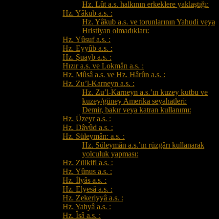
Hz. Lût a.s. halkının erkeklere yaklaştığı:
Hz. Yâkub a.s. :
Hz. Yâkub a.s. ve torunlarının Yahudi veya
Hristiyan olmadıkları:
Hz. Yûsuf a.s. :
Hz. Eyyûb a.s. :
Hz. Şuayb a.s. :
Hızır a.s. ve Lokmân a.s. :
Hz. Mûsâ a.s. ve Hz. Hârûn a.s. :
Hz. Zu’l-Karneyn a.s. :
Hz. Zu’l-Karneyn a.s.’ın kuzey kutbu ve
kuzey/güney Amerika seyahatleri:
Demir, bakır veya katran kullanımı:
Hz. Üzeyr a.s. :
Hz. Dâvûd a.s. :
Hz. Süleymân: a.s. :
Hz. Süleymân a.s.’ın rüzgârı kullanarak
yolculuk yapması:
Hz. Zülkifl a.s. :
Hz. Yûnus a.s. :
Hz. İlyâs a.s. :
Hz. Elyesâ a.s. :
Hz. Zekeriyyâ a.s. :
Hz. Yahyâ a.s. :
Hz. Îsâ a.s. :