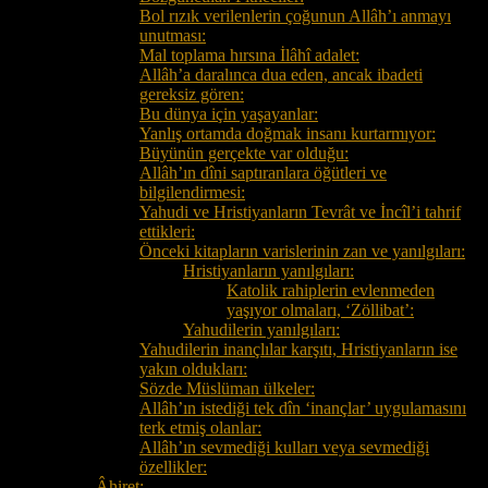
Bol rızık verilenlerin çoğunun Allâh’ı anmayı
unutması:
Mal toplama hırsına İlâhî adalet:
Allâh’a daralınca dua eden, ancak ibadeti
gereksiz gören:
Bu dünya için yaşayanlar:
Yanlış ortamda doğmak insanı kurtarmıyor:
Büyünün gerçekte var olduğu:
Allâh’ın dîni saptıranlara öğütleri ve
bilgilendirmesi:
Yahudi ve Hristiyanların Tevrât ve İncîl’i tahrif
ettikleri:
Önceki kitapların varislerinin zan ve yanılgıları:
Hristiyanların yanılgıları:
Katolik rahiplerin evlenmeden
yaşıyor olmaları, ‘Zöllibat’:
Yahudilerin yanılgıları:
Yahudilerin inançlılar karşıtı, Hristiyanların ise
yakın oldukları:
Sözde Müslüman ülkeler:
Allâh’ın istediği tek dîn ‘inançlar’ uygulamasını
terk etmiş olanlar:
Allâh’ın sevmediği kulları veya sevmediği
özellikler:
Âhiret: