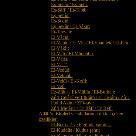
Es-Settâr / Es-Setîr:
Eş-Şâfi’ / Et-Tabîb:
Eş-Şehîd:
Eş-Şedîd:
Eş-Şekûr / Eş-Şâkir:
Et-Tevvâb:
El-Vâcid:
El-Vâhid / El Vitr / El-Ehad tek / El-Ferd:
El-Vâkî’:
El-Vâlî / El-Müdebbir:
El-Vâris:
El-Vâsî’:
El-Vedûd:
El-Vehhâb:
El-Vekîl / El-Kefil:
El-Velî:
Ez-Zâhir / El-Mübîn / El-Burhân:
Zû’l-Celâl-î ve’l-İkrâm / El-Ekrâm / Zû’l-
Fadlil Azîm / Zî’t-tavl:
Zû’l-Me’âric / Er-Râfî / Er-Refî:
Allâh’ın isimleri ve sıfatlarında dikkat çeken
özellikler:
El-Bedî / 2 ve 6 günde yaratılış:
El-Kuddûs / Kudüs şehri:
Er-Rahmân, Allâh’ın ulûhiyeti: