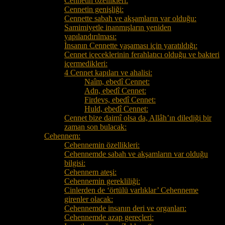
Cennetin özellikleri:
Cennetin genişliği:
Cennette sabah ve akşamların var olduğu:
Samimiyetle inanmışların yeniden
yapılandırılması:
İnsanın Cennette yaşaması için yaratıldığı:
Cennet içeceklerinin ferahlatıcı olduğu ve bakteri
içermedikleri:
4 Cennet kapıları ve ahalisi:
Naîm, ebedî Cennet:
Adn, ebedî Cennet:
Firdevs, ebedî Cennet:
Huld, ebedî Cennet:
Cennet bize daimî olsa da, Allâh’ın dilediği bir
zaman son bulacak:
Cehennem:
Cehennemin özellikleri:
Cehennemde sabah ve akşamların var olduğu
bilgisi:
Cehennem ateşi:
Cehennemin gerekliliği:
Cinlerden de ‘örtülü varlıklar’ Cehenneme
girenler olacak:
Cehennemde insanın deri ve organları:
Cehennemde azap gereçleri: