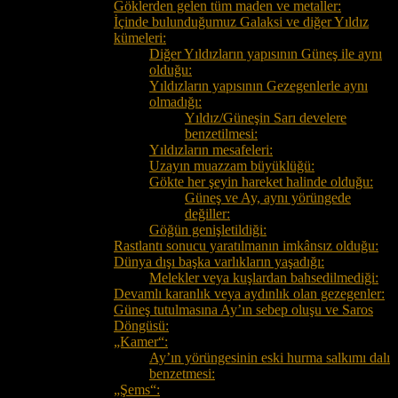
Göklerden gelen tüm maden ve metaller:
İçinde bulunduğumuz Galaksi ve diğer Yıldız
kümeleri:
Diğer Yıldızların yapısının Güneş ile aynı
olduğu:
Yıldızların yapısının Gezegenlerle aynı
olmadığı:
Yıldız/Güneşin Sarı develere
benzetilmesi:
Yıldızların mesafeleri:
Uzayın muazzam büyüklüğü:
Gökte her şeyin hareket halinde olduğu:
Güneş ve Ay, aynı yörüngede
değiller:
Göğün genişletildiği:
Rastlantı sonucu yaratılmanın imkânsız olduğu:
Dünya dışı başka varlıkların yaşadığı:
Melekler veya kuşlardan bahsedilmediği:
Devamlı karanlık veya aydınlık olan gezegenler:
Güneş tutulmasına Ay’ın sebep oluşu ve Saros
Döngüsü:
„Kamer“:
Ay’ın yörüngesinin eski hurma salkımı dalı
benzetmesi:
„Şems“: