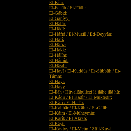
El-Fâtır:
El-Fettâh / El-Fâtih:
El-Gâbıd:
El-Ğanîyy:
El-Hâbîr:
El-Hâdî:
El-Hâfıd / El-Müzill / Ed-Deyyân:
El-Hafî:
El-Hâfîz:
El-Hakk:
El-Hâlîm:
El-Hâmîd:
El-Hâsîb:
El-Hayî / El-Kuddûs / Es-Sübbûh / Et-
Tâmm:
El-Hayr:
El-Hayy
El-İlâh / Hüvallâhüllezî lâ ilâhe illâ hû:
El-Kâdir / El-Kadîr / El-Muktedir:
El-Kâfî / El-Hasîb:
El-Kahhâr / El-Kâhir / El-Gâlib:
El-Kâim / El-Müheymin:
El-Karîb / El-Akrab:
El-Kâşif
El-Kaviyy / El-Metîn / Zû’l-Kuvâ: