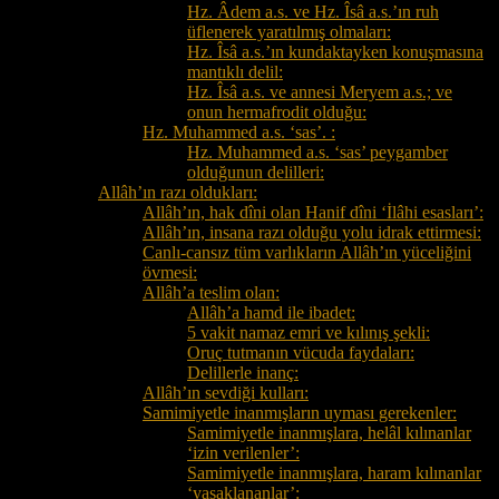
Hz. Âdem a.s. ve Hz. Îsâ a.s.’ın ruh
üflenerek yaratılmış olmaları:
Hz. Îsâ a.s.’ın kundaktayken konuşmasına
mantıklı delil:
Hz. Îsâ a.s. ve annesi Meryem a.s.; ve
onun hermafrodit olduğu:
Hz. Muhammed a.s. ‘sas’. :
Hz. Muhammed a.s. ‘sas’ peygamber
olduğunun delilleri:
Allâh’ın razı oldukları:
Allâh’ın, hak dîni olan Hanif dîni ‘İlâhi esasları’:
Allâh’ın, insana razı olduğu yolu idrak ettirmesi:
Canlı-cansız tüm varlıkların Allâh’ın yüceliğini
övmesi:
Allâh’a teslim olan:
Allâh’a hamd ile ibadet:
5 vakit namaz emri ve kılınış şekli:
Oruç tutmanın vücuda faydaları:
Delillerle inanç:
Allâh’ın sevdiği kulları:
Samimiyetle inanmışların uyması gerekenler:
Samimiyetle inanmışlara, helâl kılınanlar
‘izin verilenler’:
Samimiyetle inanmışlara, haram kılınanlar
‘yasaklananlar’: