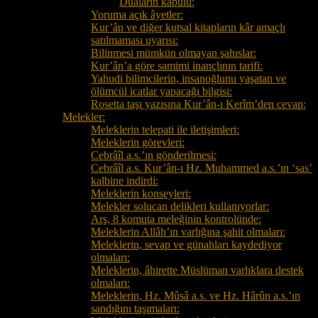
Duaların kabulü:
Yoruma açık âyetler:
Kur’ân ve diğer kutsal kitapların kâr amaçlı
satılmaması uyarısı:
Bilinmesi mümkün olmayan şahıslar:
Kur’ân’a göre samimi inançlının tarifi:
Yahudi bilimcilerin, insanoğlunu yaşatan ve
ölümcül icatlar yapacağı bilgisi:
Rosetta taşı yazısına Kur’ân-ı Kerîm’den cevap:
Melekler:
Meleklerin telepati ile iletişimleri:
Meleklerin görevleri:
Cebrâîl a.s.’ın gönderilmesi:
Cebrâîl a.s. Kur’ân-ı Hz. Muhammed a.s.’ın ‘sas’
kalbine indirdi:
Meleklerin konseyleri:
Melekler solucan delikleri kullanıyorlar:
Arş, 8 komuta meleğinin kontrolünde:
Meleklerin Allâh’ın varlığına şahit olmaları:
Meleklerin, sevap ve günahları kaydediyor
olmaları:
Meleklerin, âhirette Müslüman varlıklara destek
olmaları:
Meleklerin, Hz. Mûsâ a.s. ve Hz. Hârûn a.s.’ın
sandığını taşımaları: