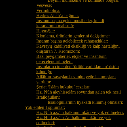
Beynin muhakeme ve kumanda bölgesi:
Vesvese:
Verimli olma:
Herkes Allâh’a bağımlı:
İnsanın başına gelen musibetler, kendi
kararlarının mahsulü:
Hayır-Şer:
Klonlama, ürünlerin genlerini değiştirme:
İnsanın başına gelebilecek rahatsızlıklar:
Kavrayış kabiliyeti eksikliği ve kalp hastalığını
oluşturan 7. Kromozom:
Bazı peygamberler, elçiler ve insanların
derecelendirilmeleri:
İnsanların cinlerden ‘örtülü varlıklardan’ üstün
kılındığı:
Allâh’ın, savaşlarda samimiyetle inanmışlara
yardımı:
Şeriat ‘İslâm hukuku’ cezaları:
Hz. Nûh aleyhisselâm soyundan gelen tek nesil
İsrailoğulları:
İsrailoğullarının liyakatli kılınmış olmaları:
Yok edilen Toplumlar:
Hz. Nûh a.s.’ın halkının inkârı ve yok edilmeleri:
Hz. Hûd a.s.’ın Âd halkının inkârı ve yok
edilmeleri: