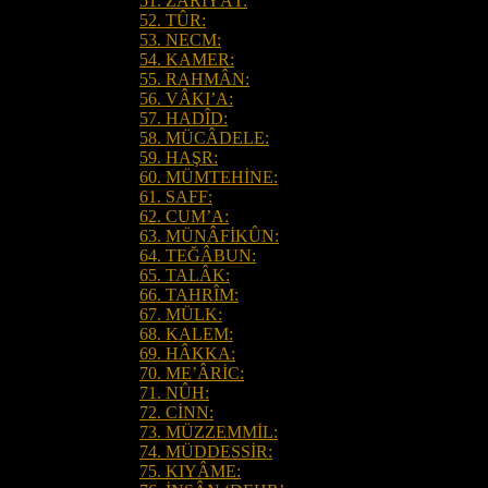
51. ZÂRİYÂT:
52. TÛR:
53. NECM:
54. KAMER:
55. RAHMÂN:
56. VÂKI’A:
57. HADÎD:
58. MÜCÂDELE:
59. HAŞR:
60. MÜMTEHİNE:
61. SAFF:
62. CUM’A:
63. MÜNÂFİKÛN:
64. TEĞÂBUN:
65. TALÂK:
66. TAHRÎM:
67. MÜLK:
68. KALEM:
69. HÂKKA:
70. ME’ÂRİC:
71. NÛH:
72. CİNN:
73. MÜZZEMMİL:
74. MÜDDESSİR:
75. KIYÂME: