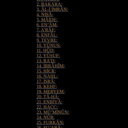
2. BAKARA:
3. ÂL-İ İMRÂN:
4. NİSÂ:
5. MÂİDE:
6. EN’ÂM:
7. A’RÂF:
8. ENFÂL:
9. TEVBE:
10. YÛNUS:
11. HÛD:
12. YÛSUF:
13. RA’D:
14. İBRÂHÎM:
15. HİCR:
16. NAHL:
17. İSRÂ:
18. KEHF:
19. MERYEM:
20. TÂ-HÂ:
21. ENBİYÂ:
22. HACC:
23. MÜ’MİNÛN:
24. NÛR:
25. FURKÂN:
26. ŞU’ARÂ: