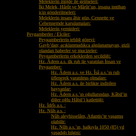
Meleklerin müjde ile gelmeleri:
İki Melek, Hârût ve Mârût’un, insana imtihan
için gönderilmeleri:
Meleklerin insanı âhir gün, Cennette ve
Cehennemde karşılamaları:
Meleklerin yeminleri:
Peygamberler / Elçiler:
Peygamberlerin tebliğ görevi:
Gayb’dan; açıklanmadıkça algılanamayan, gizli
olandan haberler ve mucizeler:
Peygamberlerin erkeklerden seçildiği:
Hz. Âdem a.s. ilk ruh ile yaratılan İnsan ve
Peygamber:
Hz. Âdem a.s. ve Hz. Îsâ a.s.’ın ruh
üflenerek yaratılmış olmaları:
Hz. Âdem a.s. ile birlikte indirilen
hayvanlar:
Hz. Âdem a.s.’ın oğullarından, Kâbil’in
diğer oğlu Hâbil’i katlettiği:
Hz. İdrîs a.s. :
Hz. Nûh a.s. :
Nûh aleyhisselâm, Atlantis’te yaşamış
olabilir:
Hz. Nûh a.s.’ın, halkıyla 1050 (85) yıl
yaşadığı bilgisi: