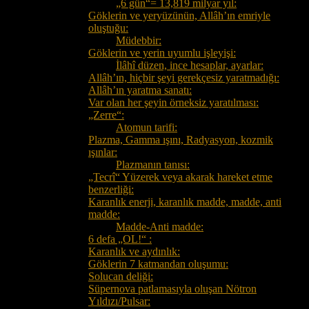
„6 gün“= 13,819 milyar yıl:
Göklerin ve yeryüzünün, Allâh’ın emriyle
oluştuğu:
Müdebbir:
Göklerin ve yerin uyumlu işleyişi:
İlâhî düzen, ince hesaplar, ayarlar:
Allâh’ın, hiçbir şeyi gerekçesiz yaratmadığı:
Allâh’ın yaratma sanatı:
Var olan her şeyin örneksiz yaratılması:
„Zerre“:
Atomun tarifi:
Plazma, Gamma ışını, Radyasyon, kozmik
ışınlar:
Plazmanın tanısı:
„Tecrî“ Yüzerek veya akarak hareket etme
benzerliği:
Karanlık enerji, karanlık madde, madde, anti
madde:
Madde-Anti madde:
6 defa „OL!“ :
Karanlık ve aydınlık:
Göklerin 7 katmandan oluşumu:
Solucan deliği:
Süpernova patlamasıyla oluşan Nötron
Yıldızı/Pulsar: