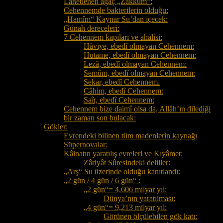
Lanetlenen ağaç „Zakkum“:
Cehennemde bakterilerin olduğu:
„Hamîm“ Kaynar Su’dan içecek:
Günah dereceleri:
7 Cehennem kapıları ve ahalisi:
Hâviye, ebedî olmayan Cehennem:
Hutame, ebedî olmayan Cehennem:
Lezâ, ebedî olmayan Cehennem:
Semûm, ebedî olmayan Cehennem:
Sekar, ebedî Cehennem.
Câhim, ebedî Cehennem:
Saîr, ebedî Cehennem:
Cehennem bize daimî olsa da, Allâh’ın dilediği
bir zaman son bulacak:
Gökler:
Evrendeki bilinen tüm madenlerin kaynağı
Süpernovalar:
Kâinatın yaratılış evreleri ve Kıyâmet:
Zâriyât Sûresindeki deliller:
„Arş“ Su üzerinde olduğu kanıtlandı:
„2 gün / 4 gün / 6 gün“ :
„2 gün“= 4,606 milyar yıl:
Dünya’nın yaratılması:
„4 gün“= 9,213 milyar yıl:
Görünen ölçülebilen gök katı: