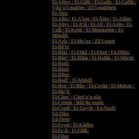
El-Afüvv / El-Ğâfîr / El-Ğafûr / El-Ğaffâr /
Vâsi’u’l-mağfire / Zû’l-mağfireti:
El-Âhir:
El-Alîm / El-A’lem / El-Âlim / El-Allâm:
El-Aliyy / El-A’lâ / El-Alî / El-Azîm / El-
Celîl / El-Kebîr / El-Mütekebbir / El-
Müteâlî:
El-Azîz / El-Mu’ızz / Zû’l-izzeti
El-Bâ’is:
El-Bâkî / El-Ebkâ / El-Ebed / Ed-Dâim:
El-Bâri’ / El-Hâlık / El-Hallâk / El-Mûcid:
El-Basîr:
El-Bâsit:
El-Bâtın:
El-Bedî’ / El-Mübdî:
El-Berr / El-Bârr / El-Cevâd / El-Muhsin /
El-Mu’tî:
El-Câmi’ / Câmi’u’n-nâs:
El-Cebbâr / Bâli’ğu emrih:
El-Cemîl / Et-Tayyib / En-Nazîf:
Ed-Dârr:
Ed-Dehr:
El-Evvel / El-Kâdîm:
El-Fa’âl / El-Fâlîk:
El-Fâtın: