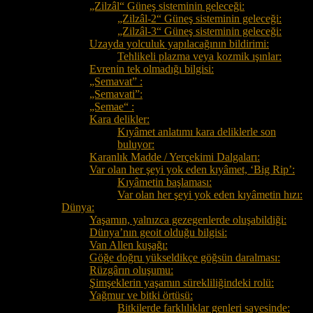
„Zilzâl“ Güneş sisteminin geleceği:
„Zilzâl-2“ Güneş sisteminin geleceği:
„Zilzâl-3“ Güneş sisteminin geleceği:
Uzayda yolculuk yapılacağının bildirimi:
Tehlikeli plazma veya kozmik ışınlar:
Evrenin tek olmadığı bilgisi:
„Semavat” :
„Semavati”:
„Semae“ :
Kara delikler:
Kıyâmet anlatımı kara deliklerle son
buluyor:
Karanlık Madde / Yerçekimi Dalgaları:
Var olan her şeyi yok eden kıyâmet, ‘Big Rip’:
Kıyâmetin başlaması:
Var olan her şeyi yok eden kıyâmetin hızı:
Dünya:
Yaşamın, yalnızca gezegenlerde oluşabildiği:
Dünya’nın geoit olduğu bilgisi:
Van Allen kuşağı:
Göğe doğru yükseldikçe göğsün daralması:
Rüzgârın oluşumu:
Şimşeklerin yaşamın sürekliliğindeki rolü:
Yağmur ve bitki örtüsü:
Bitkilerde farklılıklar genleri sayesinde: