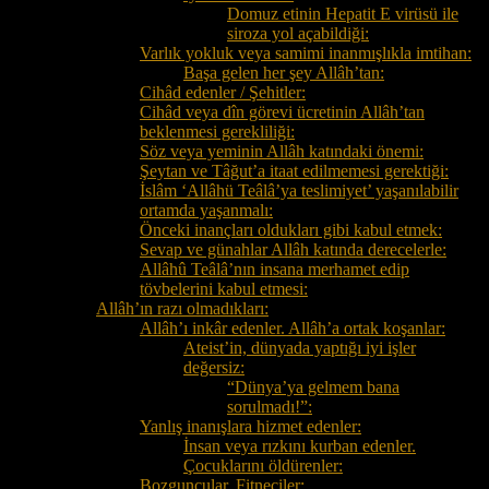
Domuz etinin Hepatit E virüsü ile
siroza yol açabildiği:
Varlık yokluk veya samimi inanmışlıkla imtihan:
Başa gelen her şey Allâh’tan:
Cihâd edenler / Şehitler:
Cihâd veya dîn görevi ücretinin Allâh’tan
beklenmesi gerekliliği:
Söz veya yeminin Allâh katındaki önemi:
Şeytan ve Tâğut’a itaat edilmemesi gerektiği:
İslâm ‘Allâhü Teâlâ’ya teslimiyet’ yaşanılabilir
ortamda yaşanmalı:
Önceki inançları oldukları gibi kabul etmek:
Sevap ve günahlar Allâh katında derecelerle:
Allâhû Teâlâ’nın insana merhamet edip
tövbelerini kabul etmesi:
Allâh’ın razı olmadıkları:
Allâh’ı inkâr edenler. Allâh’a ortak koşanlar:
Ateist’in, dünyada yaptığı iyi işler
değersiz:
“Dünya’ya gelmem bana
sorulmadı!”:
Yanlış inanışlara hizmet edenler:
İnsan veya rızkını kurban edenler.
Çocuklarını öldürenler:
Bozguncular. Fitneciler: