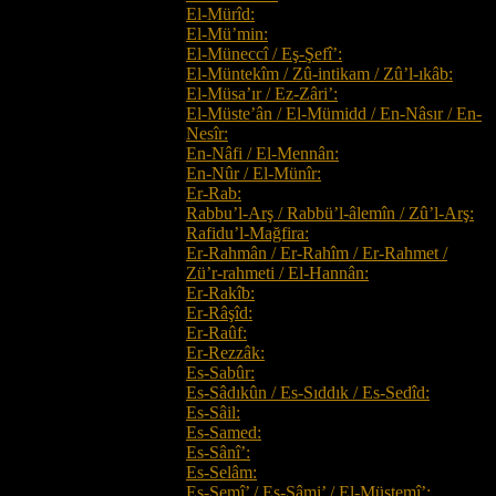
El-Mürîd:
El-Mü’min:
El-Müneccî / Eş-Şefî’:
El-Müntekîm / Zû-intikam / Zû’l-ıkâb:
El-Müsa’ır / Ez-Zâri’:
El-Müste’ân / El-Mümidd / En-Nâsır / En-
Nesîr:
En-Nâfi / El-Mennân:
En-Nûr / El-Münîr:
Er-Rab:
Rabbu’l-Arş / Rabbü’l-âlemîn / Zû’l-Arş:
Rafidu’l-Mağfira:
Er-Rahmân / Er-Rahîm / Er-Rahmet /
Zü’r-rahmeti / El-Hannân:
Er-Rakîb:
Er-Râşîd:
Er-Raûf:
Er-Rezzâk:
Es-Sabûr:
Es-Sâdıkûn / Es-Sıddık / Es-Sedîd:
Es-Sâil:
Es-Samed:
Es-Sânî’:
Es-Selâm:
Es-Semî’ / Es-Sâmi’ / El-Müstemî’: