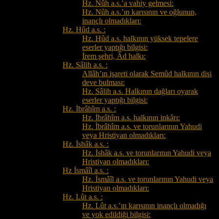
Hz. Nûh a.s.’a vahiy gelmesi:
Hz. Nûh a.s.’ın karısının ve oğlunun,
inançlı olmadıkları:
Hz. Hûd a.s. :
Hz. Hûd a.s. halkının yüksek tepelere
eserler yaptığı bilgisi:
İrem şehri, Âd halkı:
Hz. Sâlih a.s. :
Allâh’ın işareti olarak Semûd halkının dişi
deve bulması:
Hz. Sâlih a.s. Halkının dağları oyarak
eserler yaptığı bilgisi:
Hz. İbrâhîm a.s. :
Hz. İbrâhîm a.s. halkının inkârı:
Hz. İbrâhîm a.s. ve torunlarının Yahudi
veya Hristiyan olmadıkları:
Hz. İshâk a.s. :
Hz. İshâk a.s. ve torunlarının Yahudi veya
Hristiyan olmadıkları:
Hz İsmâîl a.s. :
Hz. İsmâîl a.s. ve torunlarının Yahudi veya
Hristiyan olmadıkları:
Hz. Lût a.s. :
Hz. Lût a.s.’ın karısının inançlı olmadığı
ve yok edildiği bilgisi: