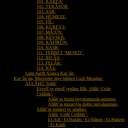
101. KÂRİ’A:
102. TEKÂSÜR:
103. ASR:
104. HÜMEZE:
105. FÎL:
106. KUREYŞ:
107. MÂ’ÛN:
108. KEVSER:
109. KÂFİRÛN:
110. NASR:
111. TEBBET ‘MESED’:
112. İHLÂS:
113. FELÂK:
114. NÂS:
Latin harfli Arapça Kur’ân:
Kur’ân’da, Mucizeler diye bilinen Gizli Mesajlar:
ALLÂHÜ Teâlâ:
Evvelî ve ebedî yegâne İlâh, Allâh ‘Celle
Celâlüh’:
Allâh’ın bizim boyutumuzda anlatımı:
Allâh’ın mizacıyla dağın parçalanması:
Allâh’ın isimleri ve sıfatları:
Allâh ‘Celle Celâlüh’:
El-Adl / El-Hakîm / El-Hâkim / El-Hakem
/ El-Kâdî: