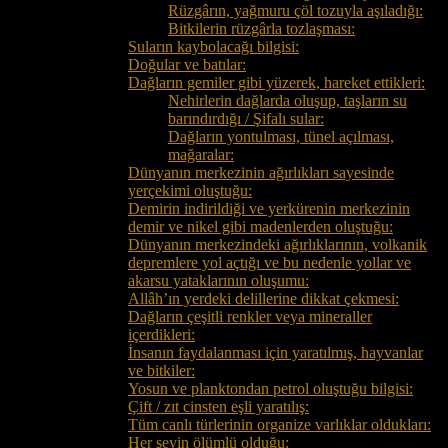
Rüzgârın, yağmuru çöl tozuyla aşıladığı:
Bitkilerin rüzgârla tozlaşması:
Suların kaybolacağı bilgisi:
Doğular ve batılar:
Dağların gemiler gibi yüzerek, hareket ettikleri:
Nehirlerin dağlarda oluşup, taşların su
barındırdığı / Şifalı sular:
Dağların yontulması, tünel açılması,
mağaralar:
Dünyanın merkezinin ağırlıkları sayesinde
yerçekimi oluştuğu:
Demirin indirildiği ve yerkürenin merkezinin
demir ve nikel gibi madenlerden oluştuğu:
Dünyanın merkezindeki ağırlıklarının, volkanik
depremlere yol açtığı ve bu nedenle yollar ve
akarsu yataklarının oluşumu:
Allâh’ın yerdeki delillerine dikkat çekmesi:
Dağların çeşitli renkler veya mineraller
içerdikleri:
İnsanın faydalanması için yaratılmış, hayvanlar
ve bitkiler:
Yosun ve planktondan petrol oluştuğu bilgisi:
Çift / zıt cinsten eşli yaratılış:
Tüm canlı türlerinin organize varlıklar oldukları:
Her şeyin ölümlü olduğu: