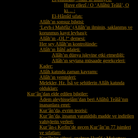
Huve ellezî / O ‘Allâhü Teâlâ’, O
ki… :
El-Hâmîd sıfatı:
Allâh’ın sonsuz bilgisi:
‘Levh-i Mahfûz’ (Allâh’ın ilminin, saklanmış ve
korunmuş kayıt levhası):
Allâh’ın „OL!“ demesi:
Her şey Allâh’ın kontrolünde:
Allâh’ın İlâhî adaleti:
Allâh’ın dünya işlevine etki etmediği:
Allâh’ın şeytana müsaade gerekçeleri:
Kader:
Allâh katında zaman kavramı:
Allâh’ın yeminleri:
Melekler, Hz. Îsâ ve şehitlerin Allâh katında
oldukları:
Kur’ân’dan elde edilen bilgiler:
Âdem aleyhisselâm’dan beri Allâhû Teâlâ’nın
inananlara emri:
Kur’ân’da, evrim teorisi:
Kur’ân’da, insanın yaratıldığı madde ve indirilen
vahiylerin yerleri:
Kur’ân-ı Kerîm’de geçen Kur’ân’ın 77 isimleri
ve sıfatları: