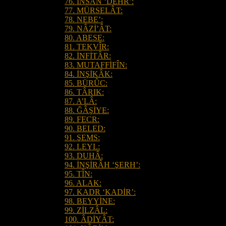
76. İNSÂN ‘DEHR’:
77. MÜRSELÂT:
78. NEBE’:
79. NÂZİ’ÂT:
80. ABESE:
81. TEKVÎR:
82. İNFİTÂR:
83. MUTAFFİFÎN:
84. İNŞİKÂK:
85. BÜRÛC:
86. TÂRIK:
87. A’LÂ:
88. ĞÂŞİYE:
89. FECR:
90. BELED:
91. ŞEMS:
92. LEYL:
93. DUHÂ:
94. İNŞİRÂH ‘ŞERH’:
95. TÎN:
96. ALAK:
97. KADR ‘KADİR’:
98. BEYYİNE:
99. ZİLZÂL:
100. ÂDİYÂT: