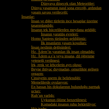
Dünyaya düşecek olan Meteoritler:
Dünya yaşamının nasıl sona ereceği, ardından
yaşam savaşı verileceği:
İnsanlar:
İnsan ve diğer türlerin ince hesaplar üzerine
tasarımlandığı:
İnsanın tek hücrelilerden meydana geldiği:
İnsanın yaratılış evreleri:
Homo Sapiens türünden geldiğimiz:
İlk insanların yaşam koşulları:
İnsan neslinin değişimleri:
Hz. Âdem’in yaratılan ilk insan olmadığı:
Hz. Âdem a.s’a veya insana, dil öğrenme
yeteneği verilmesi:
Irk, renk ve lehçelerin ayrı oluşu:
Beyne ihtiyaç duymadan, omurilikte gelişen
orgazm:
Cinsiyetin sperm ile belirlendiği:
Memelilerde ovulasyon:
En hassas his dokularının bulunduğu parmak
uçları:
Ruh’un varlığı:
Uykunun ölüme benzetilmesi:
Komadaki insanın ruhu bekletiliyor:
Hür irade: