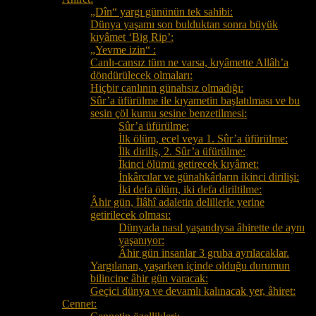
„Dîn“ yargı gününün tek sahibi:
Dünya yaşamı son bulduktan sonra büyük
kıyâmet ‘Big Rip’:
„Yevme izin“ :
Canlı-cansız tüm ne varsa, kıyâmette Allâh’a
döndürülecek olmaları:
Hiçbir canlının günahsız olmadığı:
Sûr’a üfürülme ile kıyametin başlatılması ve bu
sesin çöl kumu sesine benzetilmesi:
Sûr’a üfürülme:
İlk ölüm, ecel veya 1. Sûr’a üfürülme:
İlk diriliş, 2. Sûr’a üfürülme:
İkinci ölümü getirecek kıyâmet:
İnkârcılar ve günahkârların ikinci dirilişi:
İki defa ölüm, iki defa diriltilme:
Âhir gün, İlâhî adaletin delillerle yerine
getirilecek olması:
Dünyada nasıl yaşandıysa âhirette de aynı
yaşanıyor:
Âhir gün insanlar 3 gruba ayrılacaklar.
Yargılanan, yaşarken içinde olduğu durumun
bilincine âhir gün varacak:
Geçici dünya ve devamlı kalınacak yer, âhiret:
Cennet: