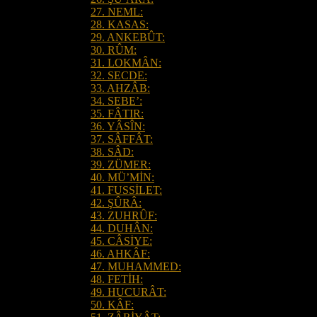
27. NEML:
28. KASAS:
29. ANKEBÛT:
30. RÛM:
31. LOKMÂN:
32. SECDE:
33. AHZÂB:
34. SEBE’:
35. FÂTIR:
36. YÂSÎN:
37. SÂFFÂT:
38. SÂD:
39. ZÜMER:
40. MÜ’MİN:
41. FUSSİLET:
42. ŞÛRÂ:
43. ZUHRÛF:
44. DUHÂN:
45. CÂSİYE:
46. AHKÂF:
47. MUHAMMED:
48. FETİH:
49. HUCURÂT:
50. KÂF: