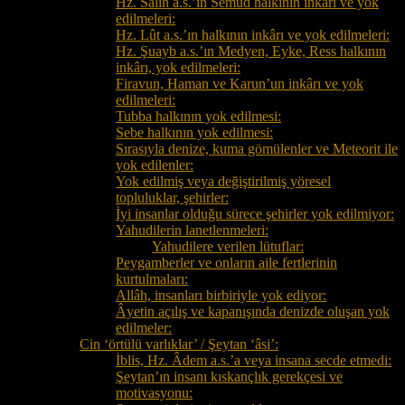
Hz. Sâlih a.s.’ın Semûd halkının inkârı ve yok
edilmeleri:
Hz. Lût a.s.’ın halkının inkârı ve yok edilmeleri:
Hz. Şuayb a.s.’ın Medyen, Eyke, Ress halkının
inkârı, yok edilmeleri:
Firavun, Haman ve Karun’un inkârı ve yok
edilmeleri:
Tubba halkının yok edilmesi:
Sebe halkının yok edilmesi:
Sırasıyla denize, kuma gömülenler ve Meteorit ile
yok edilenler:
Yok edilmiş veya değiştirilmiş yöresel
topluluklar, şehirler:
İyi insanlar olduğu sürece şehirler yok edilmiyor:
Yahudilerin lanetlenmeleri:
Yahudilere verilen lütuflar:
Peygamberler ve onların aile fertlerinin
kurtulmaları:
Allâh, insanları birbiriyle yok ediyor:
Âyetin açılış ve kapanışında denizde oluşan yok
edilmeler:
Cin ‘örtülü varlıklar’ / Şeytan ‘âsi’:
İblis, Hz. Âdem a.s.’a veya insana secde etmedi:
Şeytan’ın insanı kıskançlık gerekçesi ve
motivasyonu: