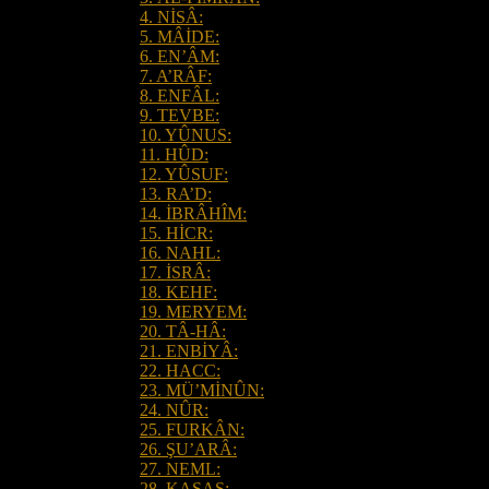
4. NİSÂ:
5. MÂİDE:
6. EN’ÂM:
7. A’RÂF:
8. ENFÂL:
9. TEVBE:
10. YÛNUS:
11. HÛD:
12. YÛSUF:
13. RA’D:
14. İBRÂHÎM:
15. HİCR:
16. NAHL:
17. İSRÂ:
18. KEHF:
19. MERYEM:
20. TÂ-HÂ:
21. ENBİYÂ:
22. HACC:
23. MÜ’MİNÛN:
24. NÛR:
25. FURKÂN:
26. ŞU’ARÂ:
27. NEML:
28. KASAS: