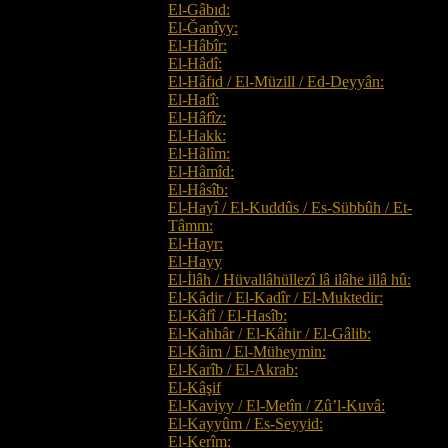
El-Gâbıd:
El-Ğanîyy:
El-Hâbîr:
El-Hâdî:
El-Hâfıd / El-Müzill / Ed-Deyyân:
El-Hafî:
El-Hâfîz:
El-Hakk:
El-Hâlîm:
El-Hâmîd:
El-Hâsîb:
El-Hayî / El-Kuddûs / Es-Sübbûh / Et-
Tâmm:
El-Hayr:
El-Hayy
El-İlâh / Hüvallâhüllezî lâ ilâhe illâ hû:
El-Kâdir / El-Kadîr / El-Muktedir:
El-Kâfî / El-Hasîb:
El-Kahhâr / El-Kâhir / El-Gâlib:
El-Kâim / El-Müheymin:
El-Karîb / El-Akrab:
El-Kâşif
El-Kaviyy / El-Metîn / Zû’l-Kuvâ:
El-Kayyûm / Es-Seyyid:
El-Kerîm: