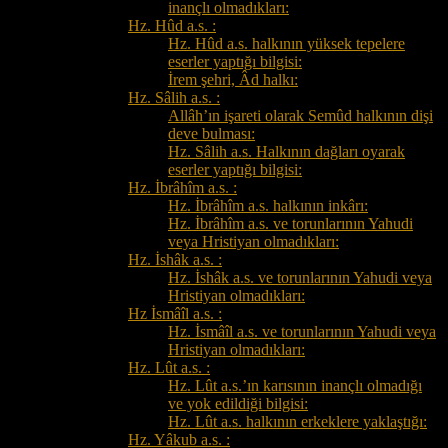
inançlı olmadıkları:
Hz. Hûd a.s. :
Hz. Hûd a.s. halkının yüksek tepelere
eserler yaptığı bilgisi:
İrem şehri, Âd halkı:
Hz. Sâlih a.s. :
Allâh’ın işareti olarak Semûd halkının dişi
deve bulması:
Hz. Sâlih a.s. Halkının dağları oyarak
eserler yaptığı bilgisi:
Hz. İbrâhîm a.s. :
Hz. İbrâhîm a.s. halkının inkârı:
Hz. İbrâhîm a.s. ve torunlarının Yahudi
veya Hristiyan olmadıkları:
Hz. İshâk a.s. :
Hz. İshâk a.s. ve torunlarının Yahudi veya
Hristiyan olmadıkları:
Hz İsmâîl a.s. :
Hz. İsmâîl a.s. ve torunlarının Yahudi veya
Hristiyan olmadıkları:
Hz. Lût a.s. :
Hz. Lût a.s.’ın karısının inançlı olmadığı
ve yok edildiği bilgisi:
Hz. Lût a.s. halkının erkeklere yaklaştığı:
Hz. Yâkub a.s. :