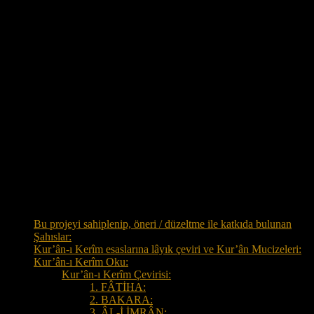
27 sûrede
67 âyette
>1:4, 2:45, 2:107, 2:120, 2:153, 2:214, 2:250, 2:286,
3:13, 3:123, 3:124, 3:125, 3:126, 3:147, 3:150, 3:160,
3:160, 4:45, 4:123, 4:173, 6:34, 7:128, 8:9, 8:10, 8:26,
8:40, 8:62, 9:14, 9:25, 9:40, 9:116, 12:18, 12:110, 17:6,
17:16, 17:80, 18:43, 21:77, 21:112, 22:15, 22:39,
22:40, 22:60, 22:71, 22:78, 23:26, 23:39, 25:31,
26:132, 26:133, 26:227, 28:81, 29:10, 29:22, 29:30,
30:5, 30:5, 30:47, 37:116, 37:172, 40:51, 42:31, 42:46,
47:7, 48:3, 61:13, 71:12, 71:25, 110:1<
Tüm Sayfalar
Bu projeyi sahiplenip, öneri / düzeltme ile katkıda bulunan
Şahıslar:
Kur’ân-ı Kerîm esaslarına lâyık çeviri ve Kur’ân Mucizeleri:
Kur’ân-ı Kerîm Oku:
Kur’ân-ı Kerîm Çevirisi:
1. FÂTİHA:
2. BAKARA:
3. ÂL-İ İMRÂN: