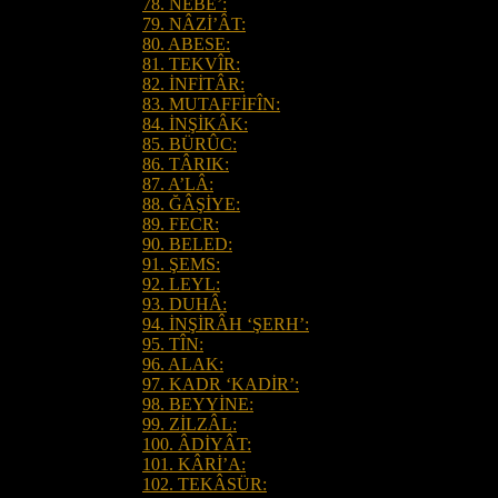
78. NEBE’:
79. NÂZİ’ÂT:
80. ABESE:
81. TEKVÎR:
82. İNFİTÂR:
83. MUTAFFİFÎN:
84. İNŞİKÂK:
85. BÜRÛC:
86. TÂRIK:
87. A’LÂ:
88. ĞÂŞİYE:
89. FECR:
90. BELED:
91. ŞEMS:
92. LEYL:
93. DUHÂ:
94. İNŞİRÂH ‘ŞERH’:
95. TÎN:
96. ALAK:
97. KADR ‘KADİR’:
98. BEYYİNE:
99. ZİLZÂL:
100. ÂDİYÂT:
101. KÂRİ’A:
102. TEKÂSÜR: