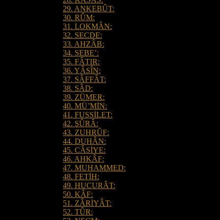
29. ANKEBÛT:
30. RÛM:
31. LOKMÂN:
32. SECDE:
33. AHZÂB:
34. SEBE’:
35. FÂTIR:
36. YÂSÎN:
37. SÂFFÂT:
38. SÂD:
39. ZÜMER:
40. MÜ’MİN:
41. FUSSİLET:
42. ŞÛRÂ:
43. ZUHRÛF:
44. DUHÂN:
45. CÂSİYE:
46. AHKÂF:
47. MUHAMMED:
48. FETİH:
49. HUCURÂT:
50. KÂF:
51. ZÂRİYÂT:
52. TÛR: