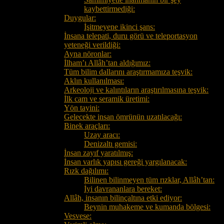
kaybettirmediği:
Duygular:
İşitmeyene ikinci şans:
İnsana telepati, duru görü ve teleportasyon
yeteneği verildiği:
Ayna nöronlar:
İlham’ı Allâh’tan aldığımız:
Tüm bilim dallarını araştırmamıza teşvik:
Aklın kullanılması:
Arkeoloji ve kalıntıların araştırılmasına teşvik:
İlk cam ve seramik üretimi:
Yön tayini:
Gelecekte insan ömrünün uzatılacağı:
Binek araçları:
Uzay aracı:
Denizaltı gemisi:
İnsan zayıf yaratılmış:
İnsan varlık yapısı gereği yargılanacak:
Rızk dağılımı:
Bilinen bilinmeyen tüm rızklar, Allâh’tan:
İyi davrananlara bereket:
Allâh, insanın bilinçaltına etki ediyor:
Beynin muhakeme ve kumanda bölgesi:
Vesvese: