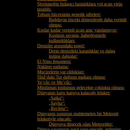
Sivrisineğin bulaşıcı hastalıklara yol açan virüs
taşıdığı:
Tohum hücresinin genetik şifreleri:
Buğdayın önceki dönemlerde daha verimli
olması:
Kuşlar kadar verimli uçan araç yapılamıyor:
Kuşların savaşta, haberleşmede
kullanıldıkları:
Denizler arasındaki engel:
Derin denizdeki karanlıklar ve dalga
üstüne dalgalar:
El Nino fenomeni:
Nükleer patlama:
Mucizelerin var oldukları:
Sînâ’daki Tur dağının mağara olması:
Ye’cûc ve Me’cûc:
Müslüman toplumun gelecekte çoklukta olması:
Dünyanın karşı karşıya kalacağı felaket:
„Saika“:
„Sayha“:
„Recfetu“:
Dünyanın sonunun muhtemelen bir Meteorit
felaketiyle olacağı:
Dünyaya düşecek olan Meteoritler:
Dünya yaşamının nasıl sona ereceği, ardından