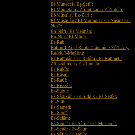
El-Müneccî / Eş-Şefî’:
El-Müntekîm / Zû-intikam / Zû’l-ıkâb:
El-Müsa’ır / Ez-Zâri’:
El-Müste’ân / El-Mümidd / En-Nâsır / En-
Nesîr:
En-Nâfi / El-Mennân:
En-Nûr / El-Münîr:
Er-Rab:
Rabbu’l-Arş / Rabbü’l-âlemîn / Zû’l-Arş:
Rafidu’l-Mağfira:
Er-Rahmân / Er-Rahîm / Er-Rahmet /
Zü’r-rahmeti / El-Hannân:
Er-Rakîb:
Er-Râşîd:
Er-Raûf:
Er-Rezzâk:
Es-Sabûr:
Es-Sâdıkûn / Es-Sıddık / Es-Sedîd:
Es-Sâil:
Es-Samed:
Es-Sânî’:
Es-Selâm:
Es-Semî’ / Es-Sâmi’ / El-Müstemî’:
Es-Settâr / Es-Setîr:
Eş-Şâfi’ / Et-Tabîb: