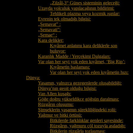
„Zilzâl-3“ Güneş sisteminin geleceği:
Uzayda yolculuk yapılacağının bildirimi:
Tehlikeli plazma veya kozmik ışınlar:
Evrenin tek olmadığı bilgisi:
„Semavat” :
„Semavati”:
„Semae“ :
Kara delikler:
Kıyâmet anlatımı kara deliklerle son
buluyor:
Karanlık Madde / Yerçekimi Dalgaları:
Var olan her şeyi yok eden kıyâmet, ‘Big Rip’:
Kıyâmetin başlaması:
Var olan her şeyi yok eden kıyâmetin hızı:
Dünya:
Yaşamın, yalnızca gezegenlerde oluşabildiği:
Dünya’nın geoit olduğu bilgisi:
Van Allen kuşağı:
Göğe doğru yükseldikçe göğsün daralması:
Rüzgârın oluşumu:
Şimşeklerin yaşamın sürekliliğindeki rolü:
Yağmur ve bitki örtüsü:
Bitkilerde farklılıklar genleri sayesinde:
Rüzgârın, yağmuru çöl tozuyla aşıladığı:
Bitkilerin rüzgârla tozlaşması: