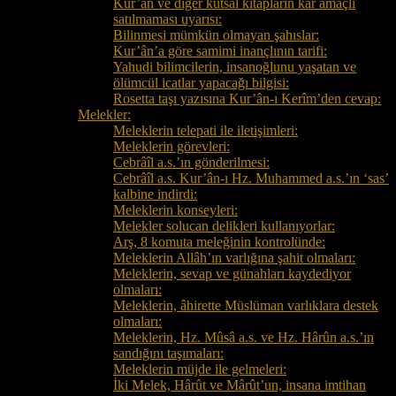
Kur’ân ve diğer kutsal kitapların kâr amaçlı
satılmaması uyarısı:
Bilinmesi mümkün olmayan şahıslar:
Kur’ân’a göre samimi inançlının tarifi:
Yahudi bilimcilerin, insanoğlunu yaşatan ve
ölümcül icatlar yapacağı bilgisi:
Rosetta taşı yazısına Kur’ân-ı Kerîm’den cevap:
Melekler:
Meleklerin telepati ile iletişimleri:
Meleklerin görevleri:
Cebrâîl a.s.’ın gönderilmesi:
Cebrâîl a.s. Kur’ân-ı Hz. Muhammed a.s.’ın ‘sas’
kalbine indirdi:
Meleklerin konseyleri:
Melekler solucan delikleri kullanıyorlar:
Arş, 8 komuta meleğinin kontrolünde:
Meleklerin Allâh’ın varlığına şahit olmaları:
Meleklerin, sevap ve günahları kaydediyor
olmaları:
Meleklerin, âhirette Müslüman varlıklara destek
olmaları:
Meleklerin, Hz. Mûsâ a.s. ve Hz. Hârûn a.s.’ın
sandığını taşımaları:
Meleklerin müjde ile gelmeleri:
İki Melek, Hârût ve Mârût’un, insana imtihan