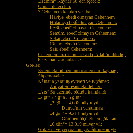
„Hamîm“ Kaynar Su’dan içecek:
Günah dereceleri:
7 Cehennem kapıları ve ahalisi:
Hâviye, ebedî olmayan Cehennem:
Hutame, ebedî olmayan Cehennem:
Lezâ, ebedî olmayan Cehennem:
Semûm, ebedî olmayan Cehennem:
Sekar, ebedî Cehennem.
Câhim, ebedî Cehennem:
Saîr, ebedî Cehennem:
Cehennem bize daimî olsa da, Allâh’ın dilediği
bir zaman son bulacak:
Gökler:
Evrendeki bilinen tüm madenlerin kaynağı
Süpernovalar:
Kâinatın yaratılış evreleri ve Kıyâmet:
Zâriyât Sûresindeki deliller:
„Arş“ Su üzerinde olduğu kanıtlandı:
„2 gün / 4 gün / 6 gün“ :
„2 gün“= 4,606 milyar yıl:
Dünya’nın yaratılması:
„4 gün“= 9,213 milyar yıl:
Görünen ölçülebilen gök katı:
„6 gün“= 13,819 milyar yıl:
Göklerin ve yeryüzünün, Allâh’ın emriyle