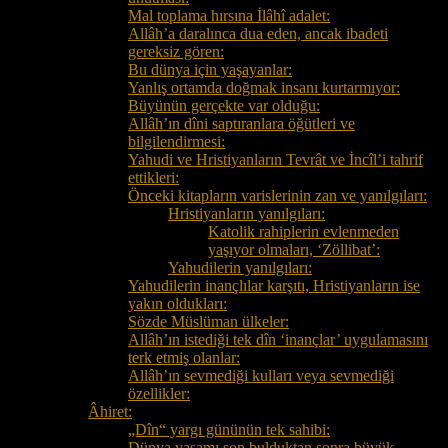
Mal toplama hırsına İlâhî adalet:
Allâh’a daralınca dua eden, ancak ibadeti
gereksiz gören:
Bu dünya için yaşayanlar:
Yanlış ortamda doğmak insanı kurtarmıyor:
Büyünün gerçekte var olduğu:
Allâh’ın dîni saptıranlara öğütleri ve
bilgilendirmesi:
Yahudi ve Hristiyanların Tevrât ve İncîl’i tahrif
ettikleri:
Önceki kitapların varislerinin zan ve yanılgıları:
Hristiyanların yanılgıları:
Katolik rahiplerin evlenmeden
yaşıyor olmaları, ‘Zöllibat’:
Yahudilerin yanılgıları:
Yahudilerin inançlılar karşıtı, Hristiyanların ise
yakın oldukları:
Sözde Müslüman ülkeler:
Allâh’ın istediği tek dîn ‘inançlar’ uygulamasını
terk etmiş olanlar:
Allâh’ın sevmediği kulları veya sevmediği
özellikler:
Âhiret:
„Dîn“ yargı gününün tek sahibi:
Dünya yaşamı son bulduktan sonra büyük