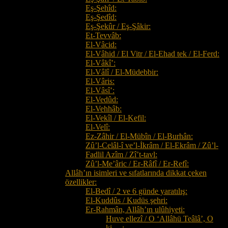
Eş-Şehîd:
Eş-Şedîd:
Eş-Şekûr / Eş-Şâkir:
Et-Tevvâb:
El-Vâcid:
El-Vâhid / El Vitr / El-Ehad tek / El-Ferd:
El-Vâkî’:
El-Vâlî / El-Müdebbir:
El-Vâris:
El-Vâsî’:
El-Vedûd:
El-Vehhâb:
El-Vekîl / El-Kefil:
El-Velî:
Ez-Zâhir / El-Mübîn / El-Burhân:
Zû’l-Celâl-î ve’l-İkrâm / El-Ekrâm / Zû’l-
Fadlil Azîm / Zî’t-tavl:
Zû’l-Me’âric / Er-Râfî / Er-Refî:
Allâh’ın isimleri ve sıfatlarında dikkat çeken
özellikler:
El-Bedî / 2 ve 6 günde yaratılış:
El-Kuddûs / Kudüs şehri:
Er-Rahmân, Allâh’ın ulûhiyeti:
Huve ellezî / O ‘Allâhü Teâlâ’, O
ki… :