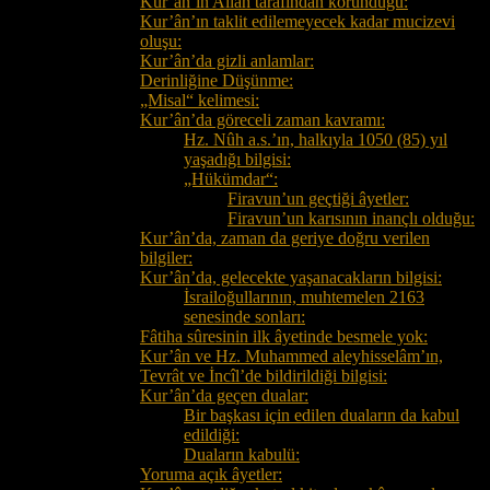
Kur’ân’ın Allâh tarafından korunduğu:
Kur’ân’ın taklit edilemeyecek kadar mucizevi
oluşu:
Kur’ân’da gizli anlamlar:
Derinliğine Düşünme:
„Misal“ kelimesi:
Kur’ân’da göreceli zaman kavramı:
Hz. Nûh a.s.’ın, halkıyla 1050 (85) yıl
yaşadığı bilgisi:
„Hükümdar“:
Firavun’un geçtiği âyetler:
Firavun’un karısının inançlı olduğu:
Kur’ân’da, zaman da geriye doğru verilen
bilgiler:
Kur’ân’da, gelecekte yaşanacakların bilgisi:
İsrailoğullarının, muhtemelen 2163
senesinde sonları:
Fâtiha sûresinin ilk âyetinde besmele yok:
Kur’ân ve Hz. Muhammed aleyhisselâm’ın,
Tevrât ve İncîl’de bildirildiği bilgisi:
Kur’ân’da geçen dualar:
Bir başkası için edilen duaların da kabul
edildiği:
Duaların kabulü:
Yoruma açık âyetler: