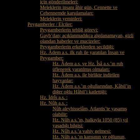
için gönderilmeleri:
Meleklerin insanı âhir gün, Cennette ve
Cehennemde karşılamaları:
Meleklerin yeminleri:
Peygamberler / Elçiler:
Peygamberlerin tebliğ görevi:
Gayb’dan; açıklanmadıkça algılanamayan, gizli
olandan haberler ve mucizeler:
Peygamberlerin erkeklerden seçildiği:
Hz. Âdem a.s. ilk ruh ile yaratılan İnsan ve
Peygamber:
Hz. Âdem a.s. ve Hz. Îsâ a.s.’ın ruh
üflenerek yaratılmış olmaları:
Hz. Âdem a.s. ile birlikte indirilen
hayvanlar:
Hz. Âdem a.s.’ın oğullarından, Kâbil’in
diğer oğlu Hâbil’i katlettiği:
Hz. İdrîs a.s. :
Hz. Nûh a.s. :
Nûh aleyhisselâm, Atlantis’te yaşamış
olabilir:
Hz. Nûh a.s.’ın, halkıyla 1050 (85) yıl
yaşadığı bilgisi:
Hz. Nûh a.s.’a vahiy gelmesi:
Hz. Nûh a.s.’ın karısının ve oğlunun,