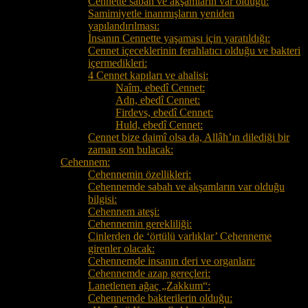
Cennette sabah ve akşamların var olduğu:
Samimiyetle inanmışların yeniden
yapılandırılması:
İnsanın Cennette yaşaması için yaratıldığı:
Cennet içeceklerinin ferahlatıcı olduğu ve bakteri
içermedikleri:
4 Cennet kapıları ve ahalisi:
Naîm, ebedî Cennet:
Adn, ebedî Cennet:
Firdevs, ebedî Cennet:
Huld, ebedî Cennet:
Cennet bize daimî olsa da, Allâh’ın dilediği bir
zaman son bulacak:
Cehennem:
Cehennemin özellikleri:
Cehennemde sabah ve akşamların var olduğu
bilgisi:
Cehennem ateşi:
Cehennemin gerekliliği:
Cinlerden de ‘örtülü varlıklar’ Cehenneme
girenler olacak:
Cehennemde insanın deri ve organları:
Cehennemde azap gereçleri:
Lanetlenen ağaç „Zakkum“:
Cehennemde bakterilerin olduğu: