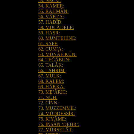
53. NECM:
54. KAMER:
55. RAHMÂN:
56. VÂKI’A:
57. HADÎD:
58. MÜCÂDELE:
59. HAŞR:
60. MÜMTEHİNE:
61. SAFF:
62. CUM’A:
63. MÜNÂFİKÛN:
64. TEĞÂBUN:
65. TALÂK:
66. TAHRÎM:
67. MÜLK:
68. KALEM:
69. HÂKKA:
70. ME’ÂRİC:
71. NÛH:
72. CİNN:
73. MÜZZEMMİL:
74. MÜDDESSİR:
75. KIYÂME:
76. İNSÂN ‘DEHR’:
77. MÜRSELÂT: