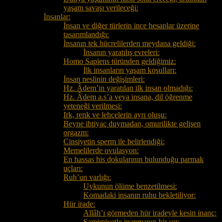
yaşam savaşı verileceği:
İnsanlar:
İnsan ve diğer türlerin ince hesaplar üzerine
tasarımlandığı:
İnsanın tek hücrelilerden meydana geldiği:
İnsanın yaratılış evreleri:
Homo Sapiens türünden geldiğimiz:
İlk insanların yaşam koşulları:
İnsan neslinin değişimleri:
Hz. Âdem’in yaratılan ilk insan olmadığı:
Hz. Âdem a.s’a veya insana, dil öğrenme
yeteneği verilmesi:
Irk, renk ve lehçelerin ayrı oluşu:
Beyne ihtiyaç duymadan, omurilikte gelişen
orgazm:
Cinsiyetin sperm ile belirlendiği:
Memelilerde ovulasyon:
En hassas his dokularının bulunduğu parmak
uçları:
Ruh’un varlığı:
Uykunun ölüme benzetilmesi:
Komadaki insanın ruhu bekletiliyor:
Hür irade:
Allâh’ı görmeden hür iradeyle kesin inanç:
Samimiyetle inanmanın bir şey