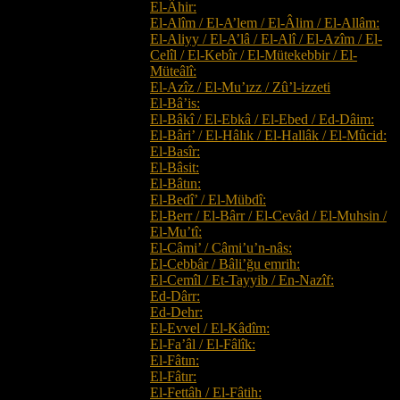
El-Âhir:
El-Alîm / El-A’lem / El-Âlim / El-Allâm:
El-Aliyy / El-A’lâ / El-Alî / El-Azîm / El-
Celîl / El-Kebîr / El-Mütekebbir / El-
Müteâlî:
El-Azîz / El-Mu’ızz / Zû’l-izzeti
El-Bâ’is:
El-Bâkî / El-Ebkâ / El-Ebed / Ed-Dâim:
El-Bâri’ / El-Hâlık / El-Hallâk / El-Mûcid:
El-Basîr:
El-Bâsit:
El-Bâtın:
El-Bedî’ / El-Mübdî:
El-Berr / El-Bârr / El-Cevâd / El-Muhsin /
El-Mu’tî:
El-Câmi’ / Câmi’u’n-nâs:
El-Cebbâr / Bâli’ğu emrih:
El-Cemîl / Et-Tayyib / En-Nazîf:
Ed-Dârr:
Ed-Dehr:
El-Evvel / El-Kâdîm:
El-Fa’âl / El-Fâlîk:
El-Fâtın:
El-Fâtır:
El-Fettâh / El-Fâtih: