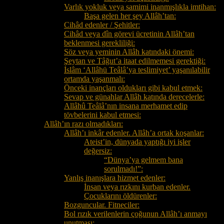
Varlık yokluk veya samimi inanmışlıkla imtihan:
Başa gelen her şey Allâh’tan:
Cihâd edenler / Şehitler:
Cihâd veya dîn görevi ücretinin Allâh’tan
beklenmesi gerekliliği:
Söz veya yeminin Allâh katındaki önemi:
Şeytan ve Tâğut’a itaat edilmemesi gerektiği:
İslâm ‘Allâhü Teâlâ’ya teslimiyet’ yaşanılabilir
ortamda yaşanmalı:
Önceki inançları oldukları gibi kabul etmek:
Sevap ve günahlar Allâh katında derecelerle:
Allâhû Teâlâ’nın insana merhamet edip
tövbelerini kabul etmesi:
Allâh’ın razı olmadıkları:
Allâh’ı inkâr edenler. Allâh’a ortak koşanlar:
Ateist’in, dünyada yaptığı iyi işler
değersiz:
“Dünya’ya gelmem bana
sorulmadı!”:
Yanlış inanışlara hizmet edenler:
İnsan veya rızkını kurban edenler.
Çocuklarını öldürenler:
Bozguncular. Fitneciler:
Bol rızık verilenlerin çoğunun Allâh’ı anmayı
unutması: