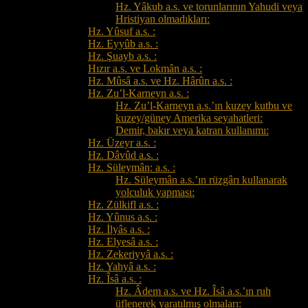
Hz. Yâkub a.s. ve torunlarının Yahudi veya
Hristiyan olmadıkları:
Hz. Yûsuf a.s. :
Hz. Eyyûb a.s. :
Hz. Şuayb a.s. :
Hızır a.s. ve Lokmân a.s. :
Hz. Mûsâ a.s. ve Hz. Hârûn a.s. :
Hz. Zu’l-Karneyn a.s. :
Hz. Zu’l-Karneyn a.s.’ın kuzey kutbu ve
kuzey/güney Amerika seyahatleri:
Demir, bakır veya katran kullanımı:
Hz. Üzeyr a.s. :
Hz. Dâvûd a.s. :
Hz. Süleymân: a.s. :
Hz. Süleymân a.s.’ın rüzgârı kullanarak
yolculuk yapması:
Hz. Zülkifl a.s. :
Hz. Yûnus a.s. :
Hz. İlyâs a.s. :
Hz. Elyesâ a.s. :
Hz. Zekeriyyâ a.s. :
Hz. Yahyâ a.s. :
Hz. Îsâ a.s. :
Hz. Âdem a.s. ve Hz. Îsâ a.s.’ın ruh
üflenerek yaratılmış olmaları: