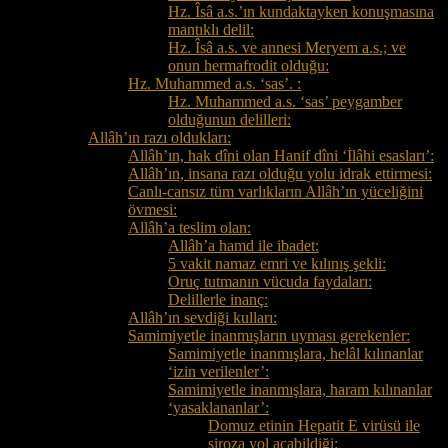
Hz. Îsâ a.s.’ın kundaktayken konuşmasına
mantıklı delil:
Hz. Îsâ a.s. ve annesi Meryem a.s.; ve
onun hermafrodit olduğu:
Hz. Muhammed a.s. ‘sas’. :
Hz. Muhammed a.s. ‘sas’ peygamber
olduğunun delilleri:
Allâh’ın razı oldukları:
Allâh’ın, hak dîni olan Hanif dîni ‘İlâhi esasları’:
Allâh’ın, insana razı olduğu yolu idrak ettirmesi:
Canlı-cansız tüm varlıkların Allâh’ın yüceliğini
övmesi:
Allâh’a teslim olan:
Allâh’a hamd ile ibadet:
5 vakit namaz emri ve kılınış şekli:
Oruç tutmanın vücuda faydaları:
Delillerle inanç:
Allâh’ın sevdiği kulları:
Samimiyetle inanmışların uyması gerekenler:
Samimiyetle inanmışlara, helâl kılınanlar
‘izin verilenler’:
Samimiyetle inanmışlara, haram kılınanlar
‘yasaklananlar’:
Domuz etinin Hepatit E virüsü ile
siroza yol açabildiği: