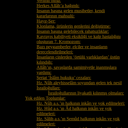
Verimli olma:
Herkes Allâh’a bağımlı:
İnsanın başına gelen musibetler, kendi
kararlarının mahsulü:
Hayır-Şer:
Klonlama, ürünlerin genlerini değiştirme:
İnsanın başına gelebilecek rahatsızlıklar:
Kavrayış kabiliyeti eksikliği ve kalp hastalığını
oluşturan 7. Kromozom:
Bazı peygamberler, elçiler ve insanların
derecelendirilmeleri:
İnsanların cinlerden ‘örtülü varlıklardan’ üstün
kılındığı:
Allâh’ın, savaşlarda samimiyetle inanmışlara
yardımı:
Şeriat ‘İslâm hukuku’ cezaları:
Hz. Nûh aleyhisselâm soyundan gelen tek nesil
İsrailoğulları:
İsrailoğullarının liyakatli kılınmış olmaları:
Yok edilen Toplumlar:
Hz. Nûh a.s.’ın halkının inkârı ve yok edilmeleri:
Hz. Hûd a.s.’ın Âd halkının inkârı ve yok
edilmeleri:
Hz. Sâlih a.s.’ın Semûd halkının inkârı ve yok
edilmeleri: