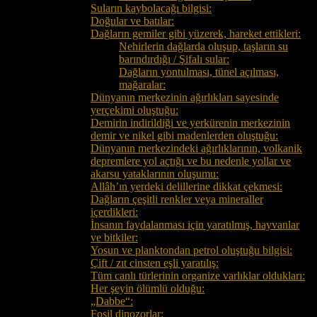
Suların kaybolacağı bilgisi:
Doğular ve batılar:
Dağların gemiler gibi yüzerek, hareket ettikleri:
Nehirlerin dağlarda oluşup, taşların su
barındırdığı / Şifalı sular:
Dağların yontulması, tünel açılması,
mağaralar:
Dünyanın merkezinin ağırlıkları sayesinde
yerçekimi oluştuğu:
Demirin indirildiği ve yerkürenin merkezinin
demir ve nikel gibi madenlerden oluştuğu:
Dünyanın merkezindeki ağırlıklarının, volkanik
depremlere yol açtığı ve bu nedenle yollar ve
akarsu yataklarının oluşumu:
Allâh’ın yerdeki delillerine dikkat çekmesi:
Dağların çeşitli renkler veya mineraller
içerdikleri:
İnsanın faydalanması için yaratılmış, hayvanlar
ve bitkiler:
Yosun ve planktondan petrol oluştuğu bilgisi:
Çift / zıt cinsten eşli yaratılış:
Tüm canlı türlerinin organize varlıklar oldukları:
Her şeyin ölümlü olduğu:
„Dabbe“:
Fosil dinozorlar: