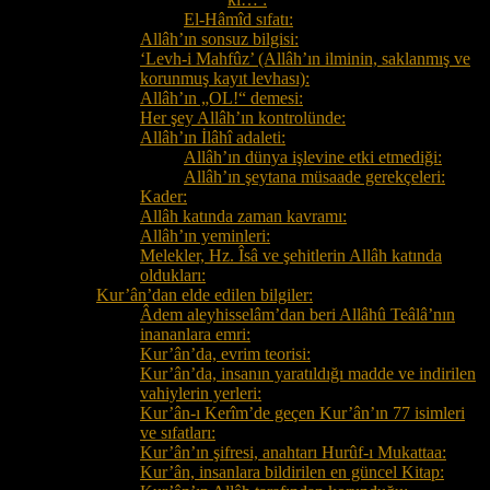
El-Hâmîd sıfatı:
Allâh’ın sonsuz bilgisi:
‘Levh-i Mahfûz’ (Allâh’ın ilminin, saklanmış ve
korunmuş kayıt levhası):
Allâh’ın „OL!“ demesi:
Her şey Allâh’ın kontrolünde:
Allâh’ın İlâhî adaleti:
Allâh’ın dünya işlevine etki etmediği:
Allâh’ın şeytana müsaade gerekçeleri:
Kader:
Allâh katında zaman kavramı:
Allâh’ın yeminleri:
Melekler, Hz. Îsâ ve şehitlerin Allâh katında
oldukları:
Kur’ân’dan elde edilen bilgiler:
Âdem aleyhisselâm’dan beri Allâhû Teâlâ’nın
inananlara emri:
Kur’ân’da, evrim teorisi:
Kur’ân’da, insanın yaratıldığı madde ve indirilen
vahiylerin yerleri:
Kur’ân-ı Kerîm’de geçen Kur’ân’ın 77 isimleri
ve sıfatları:
Kur’ân’ın şifresi, anahtarı Hurûf-ı Mukattaa:
Kur’ân, insanlara bildirilen en güncel Kitap: