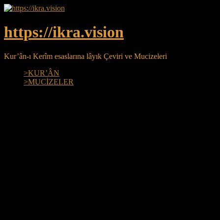
Skip
to
content
https://ikra.vision
Kur’ân-ı Kerîm esaslarına lâyık Çeviri ve Mucizeleri
>KUR’ÂN
>MUCİZELER
More
El-Müste’ân / El-Mümidd / En-Nâsır /
En-Nesîr:
İmdada yetişen. / Yardımcı. / Yardımı istenecek tek Zât.
/ Tekrar tekrar yardım eden.
5 isim
69 x