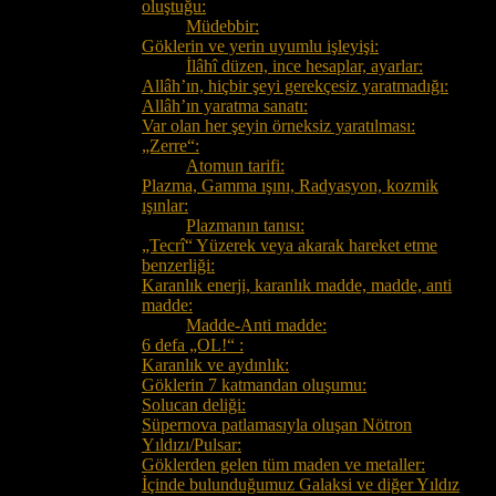
oluştuğu:
Müdebbir:
Göklerin ve yerin uyumlu işleyişi:
İlâhî düzen, ince hesaplar, ayarlar:
Allâh’ın, hiçbir şeyi gerekçesiz yaratmadığı:
Allâh’ın yaratma sanatı:
Var olan her şeyin örneksiz yaratılması:
„Zerre“:
Atomun tarifi:
Plazma, Gamma ışını, Radyasyon, kozmik
ışınlar:
Plazmanın tanısı:
„Tecrî“ Yüzerek veya akarak hareket etme
benzerliği:
Karanlık enerji, karanlık madde, madde, anti
madde:
Madde-Anti madde:
6 defa „OL!“ :
Karanlık ve aydınlık:
Göklerin 7 katmandan oluşumu:
Solucan deliği:
Süpernova patlamasıyla oluşan Nötron
Yıldızı/Pulsar:
Göklerden gelen tüm maden ve metaller:
İçinde bulunduğumuz Galaksi ve diğer Yıldız