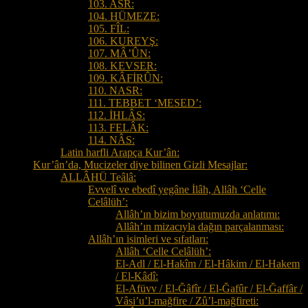
103. ASR:
104. HÜMEZE:
105. FÎL:
106. KUREYŞ:
107. MÂ’ÛN:
108. KEVSER:
109. KÂFİRÛN:
110. NASR:
111. TEBBET ‘MESED’:
112. İHLÂS:
113. FELÂK:
114. NÂS:
Latin harfli Arapça Kur’ân:
Kur’ân’da, Mucizeler diye bilinen Gizli Mesajlar:
ALLÂHÜ Teâlâ:
Evvelî ve ebedî yegâne İlâh, Allâh ‘Celle
Celâlüh’:
Allâh’ın bizim boyutumuzda anlatımı:
Allâh’ın mizacıyla dağın parçalanması:
Allâh’ın isimleri ve sıfatları:
Allâh ‘Celle Celâlüh’:
El-Adl / El-Hakîm / El-Hâkim / El-Hakem
/ El-Kâdî:
El-Afüvv / El-Ğâfîr / El-Ğafûr / El-Ğaffâr /
Vâsi’u’l-mağfire / Zû’l-mağfireti: