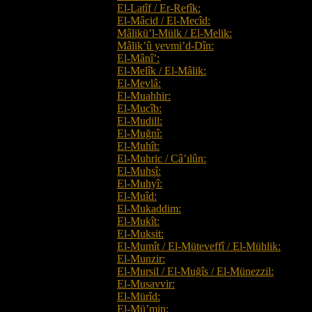
El-Latîf / Er-Refîk:
El-Mâcid / El-Mecîd:
Mâlikü’l-Mülk / El-Melik:
Mâlik’û yevmi’d-Dîn:
El-Mânî’:
El-Melîk / El-Mâlik:
El-Mevlâ:
El-Muahhir:
El-Mucîb:
El-Mudill:
El-Muğnî:
El-Muhît:
El-Muhric / Câ’ılûn:
El-Muhsî:
El-Muhyî:
El-Muîd:
El-Mukaddim:
El-Mukît:
El-Muksit:
El-Mumît / El-Müteveffî / El-Mühlik:
El-Munzir:
El-Mursil / El-Muğîs / El-Münezzil:
El-Musavvir:
El-Mürîd:
El-Mü’min: