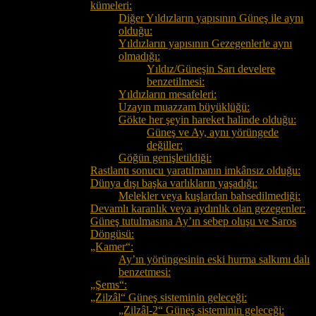
kümeleri:
Diğer Yıldızların yapısının Güneş ile aynı
olduğu:
Yıldızların yapısının Gezegenlerle aynı
olmadığı:
Yıldız/Güneşin Sarı develere
benzetilmesi:
Yıldızların mesafeleri:
Uzayın muazzam büyüklüğü:
Gökte her şeyin hareket halinde olduğu:
Güneş ve Ay, aynı yörüngede
değiller:
Göğün genişletildiği:
Rastlantı sonucu yaratılmanın imkânsız olduğu:
Dünya dışı başka varlıkların yaşadığı:
Melekler veya kuşlardan bahsedilmediği:
Devamlı karanlık veya aydınlık olan gezegenler:
Güneş tutulmasına Ay’ın sebep oluşu ve Saros
Döngüsü:
„Kamer“:
Ay’ın yörüngesinin eski hurma salkımı dalı
benzetmesi:
„Şems“:
„Zilzâl“ Güneş sisteminin geleceği:
„Zilzâl-2“ Güneş sisteminin geleceği: