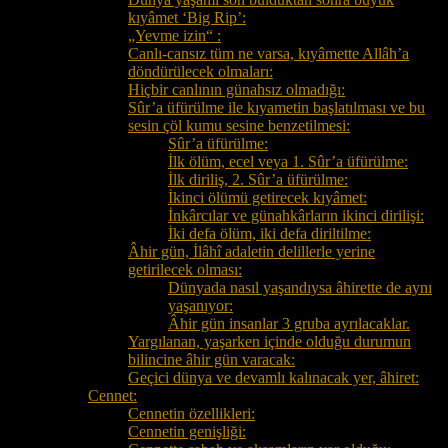
kıyâmet ‘Big Rip’:
„Yevme izin“ :
Canlı-cansız tüm ne varsa, kıyâmette Allâh’a
döndürülecek olmaları:
Hiçbir canlının günahsız olmadığı:
Sûr’a üfürülme ile kıyametin başlatılması ve bu
sesin çöl kumu sesine benzetilmesi:
Sûr’a üfürülme:
İlk ölüm, ecel veya 1. Sûr’a üfürülme:
İlk diriliş, 2. Sûr’a üfürülme:
İkinci ölümü getirecek kıyâmet:
İnkârcılar ve günahkârların ikinci dirilişi:
İki defa ölüm, iki defa diriltilme:
Âhir gün, İlâhî adaletin delillerle yerine
getirilecek olması:
Dünyada nasıl yaşandıysa âhirette de aynı
yaşanıyor:
Âhir gün insanlar 3 gruba ayrılacaklar.
Yargılanan, yaşarken içinde olduğu durumun
bilincine âhir gün varacak:
Geçici dünya ve devamlı kalınacak yer, âhiret:
Cennet:
Cennetin özellikleri:
Cennetin genişliği: