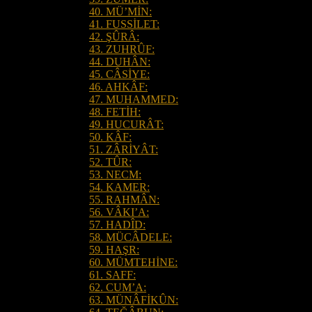
40. MÜ’MİN:
41. FUSSİLET:
42. ŞÛRÂ:
43. ZUHRÛF:
44. DUHÂN:
45. CÂSİYE:
46. AHKÂF:
47. MUHAMMED:
48. FETİH:
49. HUCURÂT:
50. KÂF:
51. ZÂRİYÂT:
52. TÛR:
53. NECM:
54. KAMER:
55. RAHMÂN:
56. VÂKI’A:
57. HADÎD:
58. MÜCÂDELE:
59. HAŞR:
60. MÜMTEHİNE:
61. SAFF:
62. CUM’A:
63. MÜNÂFİKÛN: