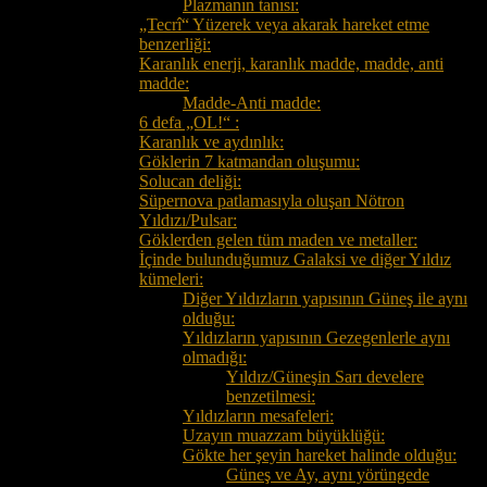
Plazmanın tanısı:
„Tecrî“ Yüzerek veya akarak hareket etme
benzerliği:
Karanlık enerji, karanlık madde, madde, anti
madde:
Madde-Anti madde:
6 defa „OL!“ :
Karanlık ve aydınlık:
Göklerin 7 katmandan oluşumu:
Solucan deliği:
Süpernova patlamasıyla oluşan Nötron
Yıldızı/Pulsar:
Göklerden gelen tüm maden ve metaller:
İçinde bulunduğumuz Galaksi ve diğer Yıldız
kümeleri:
Diğer Yıldızların yapısının Güneş ile aynı
olduğu:
Yıldızların yapısının Gezegenlerle aynı
olmadığı:
Yıldız/Güneşin Sarı develere
benzetilmesi:
Yıldızların mesafeleri:
Uzayın muazzam büyüklüğü:
Gökte her şeyin hareket halinde olduğu:
Güneş ve Ay, aynı yörüngede