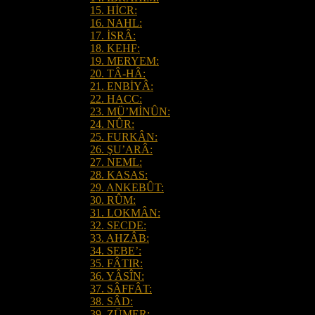
15. HİCR:
16. NAHL:
17. İSRÂ:
18. KEHF:
19. MERYEM:
20. TÂ-HÂ:
21. ENBİYÂ:
22. HACC:
23. MÜ’MİNÛN:
24. NÛR:
25. FURKÂN:
26. ŞU’ARÂ:
27. NEML:
28. KASAS:
29. ANKEBÛT:
30. RÛM:
31. LOKMÂN:
32. SECDE:
33. AHZÂB:
34. SEBE’:
35. FÂTIR:
36. YÂSÎN:
37. SÂFFÂT:
38. SÂD:
39. ZÜMER: