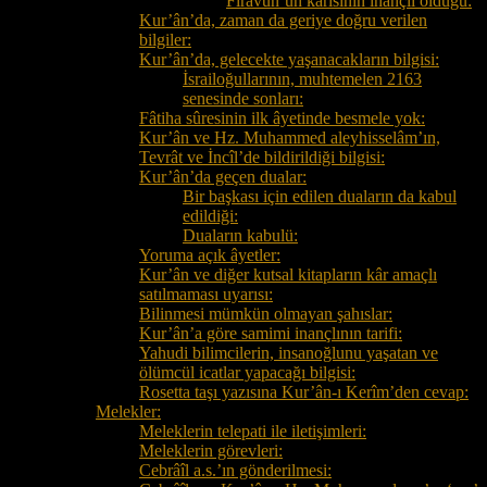
Firavun’un karısının inançlı olduğu:
Kur’ân’da, zaman da geriye doğru verilen
bilgiler:
Kur’ân’da, gelecekte yaşanacakların bilgisi:
İsrailoğullarının, muhtemelen 2163
senesinde sonları:
Fâtiha sûresinin ilk âyetinde besmele yok:
Kur’ân ve Hz. Muhammed aleyhisselâm’ın,
Tevrât ve İncîl’de bildirildiği bilgisi:
Kur’ân’da geçen dualar:
Bir başkası için edilen duaların da kabul
edildiği:
Duaların kabulü:
Yoruma açık âyetler:
Kur’ân ve diğer kutsal kitapların kâr amaçlı
satılmaması uyarısı:
Bilinmesi mümkün olmayan şahıslar:
Kur’ân’a göre samimi inançlının tarifi:
Yahudi bilimcilerin, insanoğlunu yaşatan ve
ölümcül icatlar yapacağı bilgisi:
Rosetta taşı yazısına Kur’ân-ı Kerîm’den cevap:
Melekler:
Meleklerin telepati ile iletişimleri:
Meleklerin görevleri:
Cebrâîl a.s.’ın gönderilmesi: