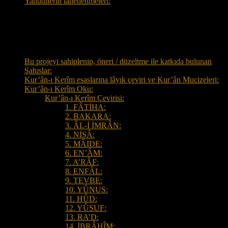
Yahudilerin lanetlenmeleri:
Tüm Sayfalar
Bu projeyi sahiplenip, öneri / düzeltme ile katkıda bulunan
Şahıslar:
Kur’ân-ı Kerîm esaslarına lâyık çeviri ve Kur’ân Mucizeleri:
Kur’ân-ı Kerîm Oku:
Kur’ân-ı Kerîm Çevirisi:
1. FÂTİHA:
2. BAKARA:
3. ÂL-İ İMRÂN:
4. NİSÂ:
5. MÂİDE:
6. EN’ÂM:
7. A’RÂF:
8. ENFÂL:
9. TEVBE:
10. YÛNUS:
11. HÛD:
12. YÛSUF:
13. RA’D:
14. İBRÂHÎM: