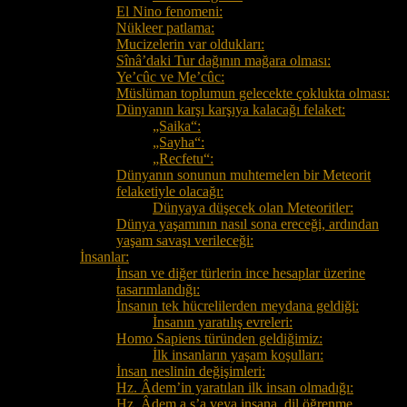
El Nino fenomeni:
Nükleer patlama:
Mucizelerin var oldukları:
Sînâ’daki Tur dağının mağara olması:
Ye’cûc ve Me’cûc:
Müslüman toplumun gelecekte çoklukta olması:
Dünyanın karşı karşıya kalacağı felaket:
„Saika“:
„Sayha“:
„Recfetu“:
Dünyanın sonunun muhtemelen bir Meteorit
felaketiyle olacağı:
Dünyaya düşecek olan Meteoritler:
Dünya yaşamının nasıl sona ereceği, ardından
yaşam savaşı verileceği:
İnsanlar:
İnsan ve diğer türlerin ince hesaplar üzerine
tasarımlandığı:
İnsanın tek hücrelilerden meydana geldiği:
İnsanın yaratılış evreleri:
Homo Sapiens türünden geldiğimiz:
İlk insanların yaşam koşulları:
İnsan neslinin değişimleri:
Hz. Âdem’in yaratılan ilk insan olmadığı:
Hz. Âdem a.s’a veya insana, dil öğrenme