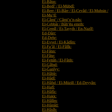
El-Bâtın:
El-Bedî’ / El-Mübdî:
El-Berr / El-Bârr / El-Cevâd / El-Muhsin /
El-Mu’tî:
El-Câmi’ / Câmi’u’n-nâs:
El-Cebbâr / Bâli’ğu emrih:
El-Cemîl / Et-Tayyib / En-Nazîf:
Ed-Dârr:
Ed-Dehr:
El-Evvel / El-Kâdîm:
El-Fa’âl / El-Fâlîk:
El-Fâtın:
El-Fâtır:
El-Fettâh / El-Fâtih:
El-Gâbıd:
El-Ğanîyy:
El-Hâbîr:
El-Hâdî:
El-Hâfıd / El-Müzill / Ed-Deyyân:
El-Hafî:
El-Hâfîz:
El-Hakk:
El-Hâlîm:
El-Hâmîd:
El-Hâsîb: