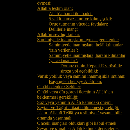
övmesi:
Allâh’a teslim olan:
Allâh’a hamd ile ibadet:
5 vakit namaz emri ve kılınış şekli:
Oruç tutmanın vücuda faydaları:
Delillerle inanç:
Allâh’ın sevdiği kulları:
Samimiyetle inanmışların uyması gerekenler:
Samimiyetle inanmışlara, helâl kılınanlar
‘izin verilenler’:
Samimiyetle inanmışlara, haram kılınanlar
‘yasaklananlar’:
Domuz etinin Hepatit E virüsü ile
siroza yol açabildiği:
Varlık yokluk veya samimi inanmışlıkla imtihan:
Başa gelen her şey Allâh’tan:
Cihâd edenler / Şehitler:
Cihâd veya dîn görevi ücretinin Allâh’tan
beklenmesi gerekliliği:
Söz veya yeminin Allâh katındaki önemi:
Şeytan ve Tâğut’a itaat edilmemesi gerektiği:
İslâm ‘Allâhü Teâlâ’ya teslimiyet’ yaşanılabilir
ortamda yaşanmalı:
Önceki inançları oldukları gibi kabul etmek:
Sevap ve günahlar Allâh katında derecelerle: