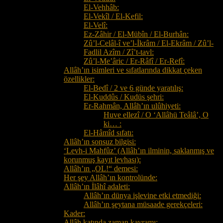
El-Vehhâb:
El-Vekîl / El-Kefil:
El-Velî:
Ez-Zâhir / El-Mübîn / El-Burhân:
Zû’l-Celâl-î ve’l-İkrâm / El-Ekrâm / Zû’l-
Fadlil Azîm / Zî’t-tavl:
Zû’l-Me’âric / Er-Râfî / Er-Refî:
Allâh’ın isimleri ve sıfatlarında dikkat çeken
özellikler:
El-Bedî / 2 ve 6 günde yaratılış:
El-Kuddûs / Kudüs şehri:
Er-Rahmân, Allâh’ın ulûhiyeti:
Huve ellezî / O ‘Allâhü Teâlâ’, O
ki… :
El-Hâmîd sıfatı:
Allâh’ın sonsuz bilgisi:
‘Levh-i Mahfûz’ (Allâh’ın ilminin, saklanmış ve
korunmuş kayıt levhası):
Allâh’ın „OL!“ demesi:
Her şey Allâh’ın kontrolünde:
Allâh’ın İlâhî adaleti:
Allâh’ın dünya işlevine etki etmediği:
Allâh’ın şeytana müsaade gerekçeleri:
Kader:
Allâh katında zaman kavramı: