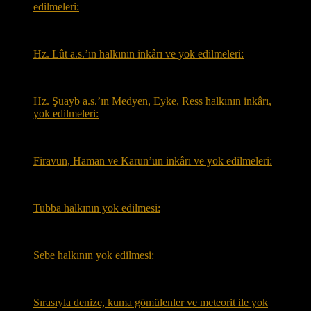
edilmeleri:
Hz. Lût a.s.’ın halkının inkârı ve yok edilmeleri:
Hz. Şuayb a.s.’ın Medyen, Eyke, Ress halkının inkârı,
yok edilmeleri:
Firavun, Haman ve Karun’un inkârı ve yok edilmeleri:
Tubba halkının yok edilmesi:
Sebe halkının yok edilmesi:
Sırasıyla denize, kuma gömülenler ve meteorit ile yok