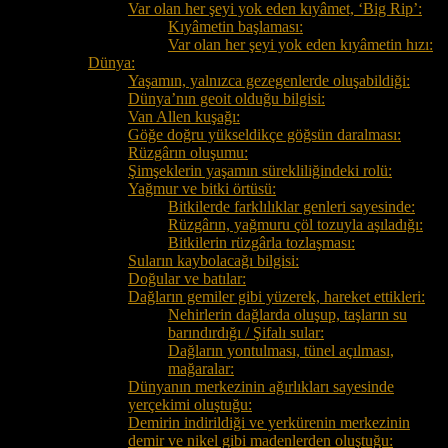
Var olan her şeyi yok eden kıyâmet, ‘Big Rip’:
Kıyâmetin başlaması:
Var olan her şeyi yok eden kıyâmetin hızı:
Dünya:
Yaşamın, yalnızca gezegenlerde oluşabildiği:
Dünya’nın geoit olduğu bilgisi:
Van Allen kuşağı:
Göğe doğru yükseldikçe göğsün daralması:
Rüzgârın oluşumu:
Şimşeklerin yaşamın sürekliliğindeki rolü:
Yağmur ve bitki örtüsü:
Bitkilerde farklılıklar genleri sayesinde:
Rüzgârın, yağmuru çöl tozuyla aşıladığı:
Bitkilerin rüzgârla tozlaşması:
Suların kaybolacağı bilgisi:
Doğular ve batılar:
Dağların gemiler gibi yüzerek, hareket ettikleri:
Nehirlerin dağlarda oluşup, taşların su
barındırdığı / Şifalı sular:
Dağların yontulması, tünel açılması,
mağaralar:
Dünyanın merkezinin ağırlıkları sayesinde
yerçekimi oluştuğu:
Demirin indirildiği ve yerkürenin merkezinin
demir ve nikel gibi madenlerden oluştuğu: