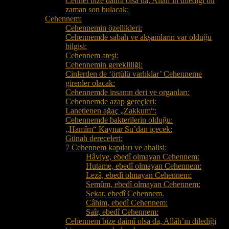
Cennet bize daimî olsa da, Allâh’ın dilediği bir
zaman son bulacak:
Cehennem:
Cehennemin özellikleri:
Cehennemde sabah ve akşamların var olduğu
bilgisi:
Cehennem ateşi:
Cehennemin gerekliliği:
Cinlerden de ‘örtülü varlıklar’ Cehenneme
girenler olacak:
Cehennemde insanın deri ve organları:
Cehennemde azap gereçleri:
Lanetlenen ağaç „Zakkum“:
Cehennemde bakterilerin olduğu:
„Hamîm“ Kaynar Su’dan içecek:
Günah dereceleri:
7 Cehennem kapıları ve ahalisi:
Hâviye, ebedî olmayan Cehennem:
Hutame, ebedî olmayan Cehennem:
Lezâ, ebedî olmayan Cehennem:
Semûm, ebedî olmayan Cehennem:
Sekar, ebedî Cehennem.
Câhim, ebedî Cehennem:
Saîr, ebedî Cehennem:
Cehennem bize daimî olsa da, Allâh’ın dilediği