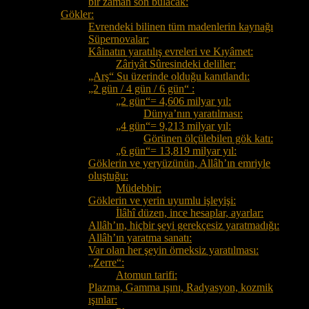
bir zaman son bulacak:
Gökler:
Evrendeki bilinen tüm madenlerin kaynağı
Süpernovalar:
Kâinatın yaratılış evreleri ve Kıyâmet:
Zâriyât Sûresindeki deliller:
„Arş“ Su üzerinde olduğu kanıtlandı:
„2 gün / 4 gün / 6 gün“ :
„2 gün“= 4,606 milyar yıl:
Dünya’nın yaratılması:
„4 gün“= 9,213 milyar yıl:
Görünen ölçülebilen gök katı:
„6 gün“= 13,819 milyar yıl:
Göklerin ve yeryüzünün, Allâh’ın emriyle
oluştuğu:
Müdebbir:
Göklerin ve yerin uyumlu işleyişi:
İlâhî düzen, ince hesaplar, ayarlar:
Allâh’ın, hiçbir şeyi gerekçesiz yaratmadığı:
Allâh’ın yaratma sanatı:
Var olan her şeyin örneksiz yaratılması:
„Zerre“:
Atomun tarifi:
Plazma, Gamma ışını, Radyasyon, kozmik
ışınlar: