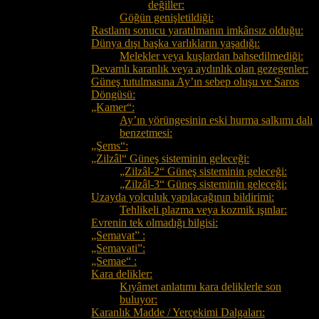
değiller:
Göğün genişletildiği:
Rastlantı sonucu yaratılmanın imkânsız olduğu:
Dünya dışı başka varlıkların yaşadığı:
Melekler veya kuşlardan bahsedilmediği:
Devamlı karanlık veya aydınlık olan gezegenler:
Güneş tutulmasına Ay’ın sebep oluşu ve Saros
Döngüsü:
„Kamer“:
Ay’ın yörüngesinin eski hurma salkımı dalı
benzetmesi:
„Şems“:
„Zilzâl“ Güneş sisteminin geleceği:
„Zilzâl-2“ Güneş sisteminin geleceği:
„Zilzâl-3“ Güneş sisteminin geleceği:
Uzayda yolculuk yapılacağının bildirimi:
Tehlikeli plazma veya kozmik ışınlar:
Evrenin tek olmadığı bilgisi:
„Semavat” :
„Semavati”:
„Semae“ :
Kara delikler:
Kıyâmet anlatımı kara deliklerle son
buluyor:
Karanlık Madde / Yerçekimi Dalgaları: