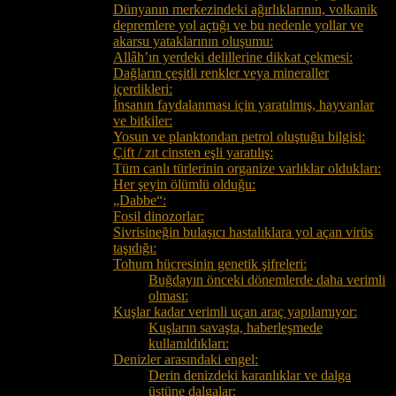
Dünyanın merkezindeki ağırlıklarının, volkanik
depremlere yol açtığı ve bu nedenle yollar ve
akarsu yataklarının oluşumu:
Allâh’ın yerdeki delillerine dikkat çekmesi:
Dağların çeşitli renkler veya mineraller
içerdikleri:
İnsanın faydalanması için yaratılmış, hayvanlar
ve bitkiler:
Yosun ve planktondan petrol oluştuğu bilgisi:
Çift / zıt cinsten eşli yaratılış:
Tüm canlı türlerinin organize varlıklar oldukları:
Her şeyin ölümlü olduğu:
„Dabbe“:
Fosil dinozorlar:
Sivrisineğin bulaşıcı hastalıklara yol açan virüs
taşıdığı:
Tohum hücresinin genetik şifreleri:
Buğdayın önceki dönemlerde daha verimli
olması:
Kuşlar kadar verimli uçan araç yapılamıyor:
Kuşların savaşta, haberleşmede
kullanıldıkları:
Denizler arasındaki engel:
Derin denizdeki karanlıklar ve dalga
üstüne dalgalar: