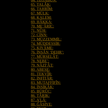
64. TEĞÂBUN:
65. TALÂK:
66. TAHRÎM:
67. MÜLK:
68. KALEM:
69. HÂKKA:
70. ME’ÂRİC:
71. NÛH:
72. CİNN:
73. MÜZZEMMİL:
74. MÜDDESSİR:
75. KIYÂME:
76. İNSÂN ‘DEHR’:
77. MÜRSELÂT:
78. NEBE’:
79. NÂZİ’ÂT:
80. ABESE:
81. TEKVÎR:
82. İNFİTÂR:
83. MUTAFFİFÎN:
84. İNŞİKÂK:
85. BÜRÛC:
86. TÂRIK:
87. A’LÂ:
88. ĞÂŞİYE: