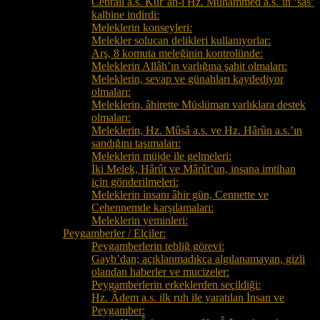
Cebrâîl a.s. Kur’ân-ı Hz. Muhammed a.s.’ın ‘sas’
kalbine indirdi:
Meleklerin konseyleri:
Melekler solucan delikleri kullanıyorlar:
Arş, 8 komuta meleğinin kontrolünde:
Meleklerin Allâh’ın varlığına şahit olmaları:
Meleklerin, sevap ve günahları kaydediyor
olmaları:
Meleklerin, âhirette Müslüman varlıklara destek
olmaları:
Meleklerin, Hz. Mûsâ a.s. ve Hz. Hârûn a.s.’ın
sandığını taşımaları:
Meleklerin müjde ile gelmeleri:
İki Melek, Hârût ve Mârût’un, insana imtihan
için gönderilmeleri:
Meleklerin insanı âhir gün, Cennette ve
Cehennemde karşılamaları:
Meleklerin yeminleri:
Peygamberler / Elçiler:
Peygamberlerin tebliğ görevi:
Gayb’dan; açıklanmadıkça algılanamayan, gizli
olandan haberler ve mucizeler:
Peygamberlerin erkeklerden seçildiği:
Hz. Âdem a.s. ilk ruh ile yaratılan İnsan ve
Peygamber: