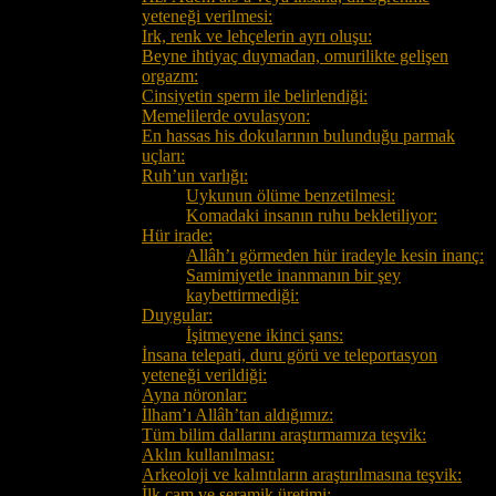
yeteneği verilmesi:
Irk, renk ve lehçelerin ayrı oluşu:
Beyne ihtiyaç duymadan, omurilikte gelişen
orgazm:
Cinsiyetin sperm ile belirlendiği:
Memelilerde ovulasyon:
En hassas his dokularının bulunduğu parmak
uçları:
Ruh’un varlığı:
Uykunun ölüme benzetilmesi:
Komadaki insanın ruhu bekletiliyor:
Hür irade:
Allâh’ı görmeden hür iradeyle kesin inanç:
Samimiyetle inanmanın bir şey
kaybettirmediği:
Duygular:
İşitmeyene ikinci şans:
İnsana telepati, duru görü ve teleportasyon
yeteneği verildiği:
Ayna nöronlar:
İlham’ı Allâh’tan aldığımız:
Tüm bilim dallarını araştırmamıza teşvik:
Aklın kullanılması:
Arkeoloji ve kalıntıların araştırılmasına teşvik:
İlk cam ve seramik üretimi: