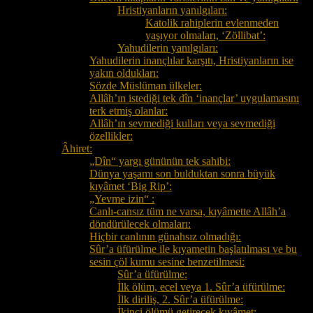
Hristiyanların yanılgıları:
Katolik rahiplerin evlenmeden
yaşıyor olmaları, ‘Zöllibat’:
Yahudilerin yanılgıları:
Yahudilerin inançlılar karşıtı, Hristiyanların ise
yakın oldukları:
Sözde Müslüman ülkeler:
Allâh’ın istediği tek dîn ‘inançlar’ uygulamasını
terk etmiş olanlar:
Allâh’ın sevmediği kulları veya sevmediği
özellikler:
Âhiret:
„Dîn“ yargı gününün tek sahibi:
Dünya yaşamı son bulduktan sonra büyük
kıyâmet ‘Big Rip’:
„Yevme izin“ :
Canlı-cansız tüm ne varsa, kıyâmette Allâh’a
döndürülecek olmaları:
Hiçbir canlının günahsız olmadığı:
Sûr’a üfürülme ile kıyametin başlatılması ve bu
sesin çöl kumu sesine benzetilmesi:
Sûr’a üfürülme:
İlk ölüm, ecel veya 1. Sûr’a üfürülme:
İlk diriliş, 2. Sûr’a üfürülme:
İkinci ölümü getirecek kıyâmet: