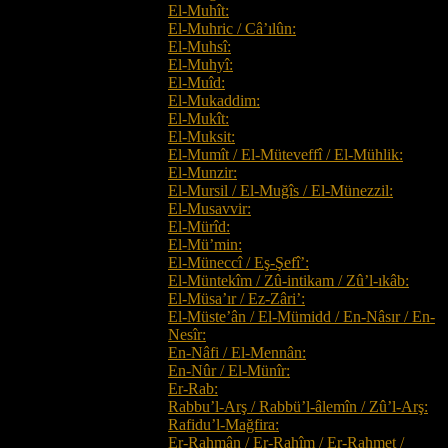
El-Muhît:
El-Muhric / Câ’ılûn:
El-Muhsî:
El-Muhyî:
El-Muîd:
El-Mukaddim:
El-Mukît:
El-Muksit:
El-Mumît / El-Müteveffî / El-Mühlik:
El-Munzir:
El-Mursil / El-Muğîs / El-Münezzil:
El-Musavvir:
El-Mürîd:
El-Mü’min:
El-Müneccî / Eş-Şefî’:
El-Müntekîm / Zû-intikam / Zû’l-ıkâb:
El-Müsa’ır / Ez-Zâri’:
El-Müste’ân / El-Mümidd / En-Nâsır / En-
Nesîr:
En-Nâfi / El-Mennân:
En-Nûr / El-Münîr:
Er-Rab:
Rabbu’l-Arş / Rabbü’l-âlemîn / Zû’l-Arş:
Rafidu’l-Mağfira:
Er-Rahmân / Er-Rahîm / Er-Rahmet /