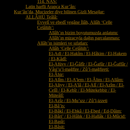
114. NÂS:
Latin harfli Arapça Kur’ân:
Kur’ân’da, Mucizeler diye bilinen Gizli Mesajlar:
ALLÂHÜ Teâlâ:
Evvelî ve ebedî yegâne İlâh, Allâh ‘Celle
Celâlüh’:
Allâh’ın bizim boyutumuzda anlatımı:
Allâh’ın mizacıyla dağın parçalanması:
Allâh’ın isimleri ve sıfatları:
Allâh ‘Celle Celâlüh’:
El-Adl / El-Hakîm / El-Hâkim / El-Hakem
/ El-Kâdî:
El-Afüvv / El-Ğâfîr / El-Ğafûr / El-Ğaffâr /
Vâsi’u’l-mağfire / Zû’l-mağfireti:
El-Âhir:
El-Alîm / El-A’lem / El-Âlim / El-Allâm:
El-Aliyy / El-A’lâ / El-Alî / El-Azîm / El-
Celîl / El-Kebîr / El-Mütekebbir / El-
Müteâlî:
El-Azîz / El-Mu’ızz / Zû’l-izzeti
El-Bâ’is:
El-Bâkî / El-Ebkâ / El-Ebed / Ed-Dâim:
El-Bâri’ / El-Hâlık / El-Hallâk / El-Mûcid:
El-Basîr:
El-Bâsit: