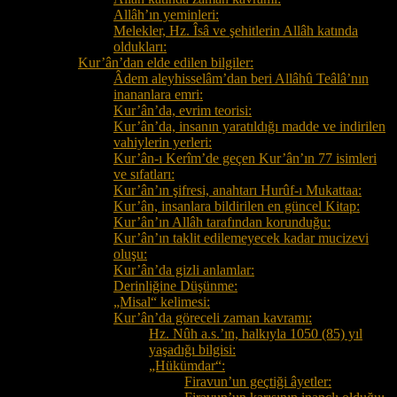
Allâh’ın yeminleri:
Melekler, Hz. Îsâ ve şehitlerin Allâh katında
oldukları:
Kur’ân’dan elde edilen bilgiler:
Âdem aleyhisselâm’dan beri Allâhû Teâlâ’nın
inananlara emri:
Kur’ân’da, evrim teorisi:
Kur’ân’da, insanın yaratıldığı madde ve indirilen
vahiylerin yerleri:
Kur’ân-ı Kerîm’de geçen Kur’ân’ın 77 isimleri
ve sıfatları:
Kur’ân’ın şifresi, anahtarı Hurûf-ı Mukattaa:
Kur’ân, insanlara bildirilen en güncel Kitap:
Kur’ân’ın Allâh tarafından korunduğu:
Kur’ân’ın taklit edilemeyecek kadar mucizevi
oluşu:
Kur’ân’da gizli anlamlar:
Derinliğine Düşünme:
„Misal“ kelimesi:
Kur’ân’da göreceli zaman kavramı:
Hz. Nûh a.s.’ın, halkıyla 1050 (85) yıl
yaşadığı bilgisi:
„Hükümdar“:
Firavun’un geçtiği âyetler: