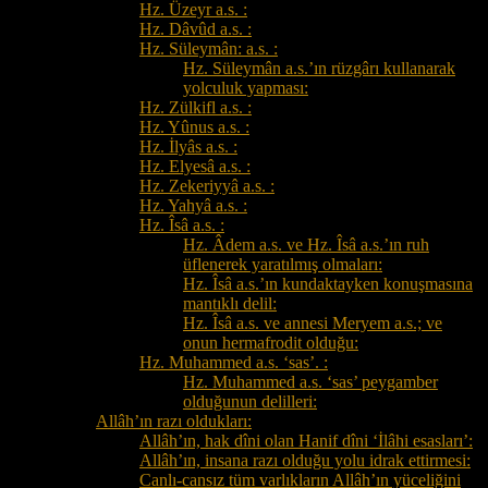
Hz. Üzeyr a.s. :
Hz. Dâvûd a.s. :
Hz. Süleymân: a.s. :
Hz. Süleymân a.s.’ın rüzgârı kullanarak
yolculuk yapması:
Hz. Zülkifl a.s. :
Hz. Yûnus a.s. :
Hz. İlyâs a.s. :
Hz. Elyesâ a.s. :
Hz. Zekeriyyâ a.s. :
Hz. Yahyâ a.s. :
Hz. Îsâ a.s. :
Hz. Âdem a.s. ve Hz. Îsâ a.s.’ın ruh
üflenerek yaratılmış olmaları:
Hz. Îsâ a.s.’ın kundaktayken konuşmasına
mantıklı delil:
Hz. Îsâ a.s. ve annesi Meryem a.s.; ve
onun hermafrodit olduğu:
Hz. Muhammed a.s. ‘sas’. :
Hz. Muhammed a.s. ‘sas’ peygamber
olduğunun delilleri:
Allâh’ın razı oldukları:
Allâh’ın, hak dîni olan Hanif dîni ‘İlâhi esasları’:
Allâh’ın, insana razı olduğu yolu idrak ettirmesi:
Canlı-cansız tüm varlıkların Allâh’ın yüceliğini