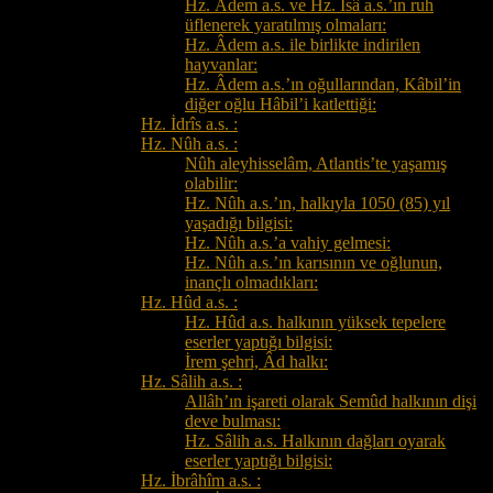
Hz. Âdem a.s. ve Hz. Îsâ a.s.’ın ruh
üflenerek yaratılmış olmaları:
Hz. Âdem a.s. ile birlikte indirilen
hayvanlar:
Hz. Âdem a.s.’ın oğullarından, Kâbil’in
diğer oğlu Hâbil’i katlettiği:
Hz. İdrîs a.s. :
Hz. Nûh a.s. :
Nûh aleyhisselâm, Atlantis’te yaşamış
olabilir:
Hz. Nûh a.s.’ın, halkıyla 1050 (85) yıl
yaşadığı bilgisi:
Hz. Nûh a.s.’a vahiy gelmesi:
Hz. Nûh a.s.’ın karısının ve oğlunun,
inançlı olmadıkları:
Hz. Hûd a.s. :
Hz. Hûd a.s. halkının yüksek tepelere
eserler yaptığı bilgisi:
İrem şehri, Âd halkı:
Hz. Sâlih a.s. :
Allâh’ın işareti olarak Semûd halkının dişi
deve bulması:
Hz. Sâlih a.s. Halkının dağları oyarak
eserler yaptığı bilgisi:
Hz. İbrâhîm a.s. :