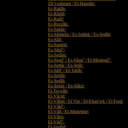
Zü’r-rahmeti / El-Hannân:
Er-Rakîb:
Er-Râşîd:
Er-Raûf:
Er-Rezzâk:
Es-Sabûr:
Es-Sâdıkûn / Es-Sıddık / Es-Sedîd:
Es-Sâil:
Es-Samed:
Es-Sânî’:
Es-Selâm:
Es-Semî’ / Es-Sâmi’ / El-Müstemî’:
Es-Settâr / Es-Setîr:
Eş-Şâfi’ / Et-Tabîb:
Eş-Şehîd:
Eş-Şedîd:
Eş-Şekûr / Eş-Şâkir:
Et-Tevvâb:
El-Vâcid:
El-Vâhid / El Vitr / El-Ehad tek / El-Ferd:
El-Vâkî’:
El-Vâlî / El-Müdebbir:
El-Vâris:
El-Vâsî’:
El-Vedûd: