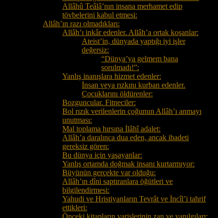
Allâhû Teâlâ’nın insana merhamet edip
tövbelerini kabul etmesi:
Allâh’ın razı olmadıkları:
Allâh’ı inkâr edenler. Allâh’a ortak koşanlar:
Ateist’in, dünyada yaptığı iyi işler
değersiz:
“Dünya’ya gelmem bana
sorulmadı!”:
Yanlış inanışlara hizmet edenler:
İnsan veya rızkını kurban edenler.
Çocuklarını öldürenler:
Bozguncular. Fitneciler:
Bol rızık verilenlerin çoğunun Allâh’ı anmayı
unutması:
Mal toplama hırsına İlâhî adalet:
Allâh’a daralınca dua eden, ancak ibadeti
gereksiz gören:
Bu dünya için yaşayanlar:
Yanlış ortamda doğmak insanı kurtarmıyor:
Büyünün gerçekte var olduğu:
Allâh’ın dîni saptıranlara öğütleri ve
bilgilendirmesi:
Yahudi ve Hristiyanların Tevrât ve İncîl’i tahrif
ettikleri:
Önceki kitapların varislerinin zan ve yanılgıları: