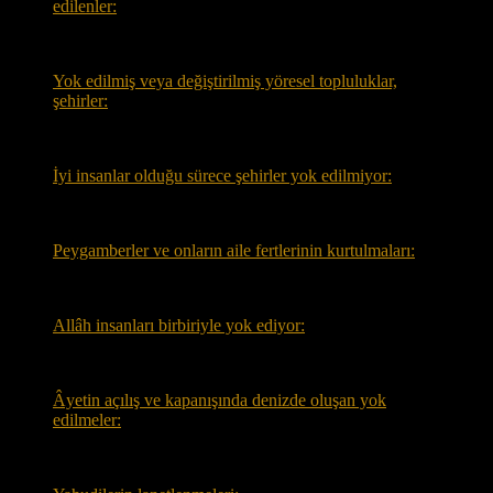
edilenler:
Yok edilmiş veya değiştirilmiş yöresel topluluklar,
şehirler:
İyi insanlar olduğu sürece şehirler yok edilmiyor:
Peygamberler ve onların aile fertlerinin kurtulmaları:
Allâh insanları birbiriyle yok ediyor:
Âyetin açılış ve kapanışında denizde oluşan yok
edilmeler: