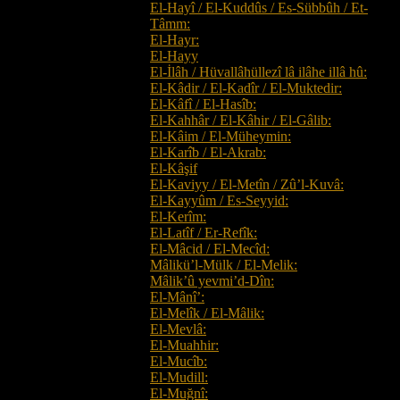
El-Hayî / El-Kuddûs / Es-Sübbûh / Et-
Tâmm:
El-Hayr:
El-Hayy
El-İlâh / Hüvallâhüllezî lâ ilâhe illâ hû:
El-Kâdir / El-Kadîr / El-Muktedir:
El-Kâfî / El-Hasîb:
El-Kahhâr / El-Kâhir / El-Gâlib:
El-Kâim / El-Müheymin:
El-Karîb / El-Akrab:
El-Kâşif
El-Kaviyy / El-Metîn / Zû’l-Kuvâ:
El-Kayyûm / Es-Seyyid:
El-Kerîm:
El-Latîf / Er-Refîk:
El-Mâcid / El-Mecîd:
Mâlikü’l-Mülk / El-Melik:
Mâlik’û yevmi’d-Dîn:
El-Mânî’:
El-Melîk / El-Mâlik:
El-Mevlâ:
El-Muahhir:
El-Mucîb:
El-Mudill:
El-Muğnî: