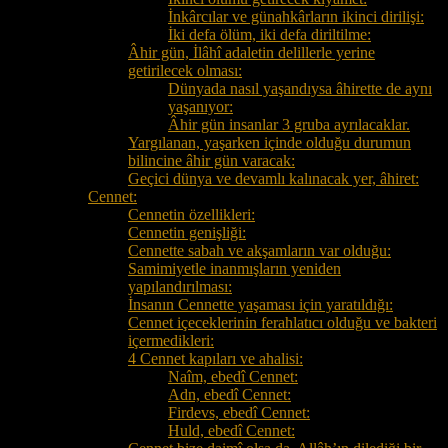
İnkârcılar ve günahkârların ikinci dirilişi:
İki defa ölüm, iki defa diriltilme:
Âhir gün, İlâhî adaletin delillerle yerine
getirilecek olması:
Dünyada nasıl yaşandıysa âhirette de aynı
yaşanıyor:
Âhir gün insanlar 3 gruba ayrılacaklar.
Yargılanan, yaşarken içinde olduğu durumun
bilincine âhir gün varacak:
Geçici dünya ve devamlı kalınacak yer, âhiret:
Cennet:
Cennetin özellikleri:
Cennetin genişliği:
Cennette sabah ve akşamların var olduğu:
Samimiyetle inanmışların yeniden
yapılandırılması:
İnsanın Cennette yaşaması için yaratıldığı:
Cennet içeceklerinin ferahlatıcı olduğu ve bakteri
içermedikleri:
4 Cennet kapıları ve ahalisi:
Naîm, ebedî Cennet:
Adn, ebedî Cennet:
Firdevs, ebedî Cennet:
Huld, ebedî Cennet: