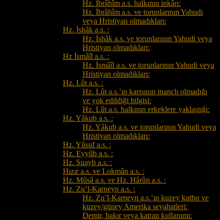
Hz. İbrâhîm a.s. halkının inkârı:
Hz. İbrâhîm a.s. ve torunlarının Yahudi
veya Hristiyan olmadıkları:
Hz. İshâk a.s. :
Hz. İshâk a.s. ve torunlarının Yahudi veya
Hristiyan olmadıkları:
Hz İsmâîl a.s. :
Hz. İsmâîl a.s. ve torunlarının Yahudi veya
Hristiyan olmadıkları:
Hz. Lût a.s. :
Hz. Lût a.s.’ın karısının inançlı olmadığı
ve yok edildiği bilgisi:
Hz. Lût a.s. halkının erkeklere yaklaştığı:
Hz. Yâkub a.s. :
Hz. Yâkub a.s. ve torunlarının Yahudi veya
Hristiyan olmadıkları:
Hz. Yûsuf a.s. :
Hz. Eyyûb a.s. :
Hz. Şuayb a.s. :
Hızır a.s. ve Lokmân a.s. :
Hz. Mûsâ a.s. ve Hz. Hârûn a.s. :
Hz. Zu’l-Karneyn a.s. :
Hz. Zu’l-Karneyn a.s.’ın kuzey kutbu ve
kuzey/güney Amerika seyahatleri:
Demir, bakır veya katran kullanımı: