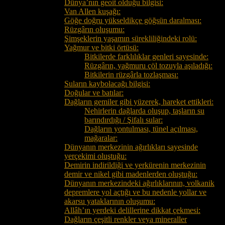
Dünya’nın geoit olduğu bilgisi:
Van Allen kuşağı:
Göğe doğru yükseldikçe göğsün daralması:
Rüzgârın oluşumu:
Şimşeklerin yaşamın sürekliliğindeki rolü:
Yağmur ve bitki örtüsü:
Bitkilerde farklılıklar genleri sayesinde:
Rüzgârın, yağmuru çöl tozuyla aşıladığı:
Bitkilerin rüzgârla tozlaşması:
Suların kaybolacağı bilgisi:
Doğular ve batılar:
Dağların gemiler gibi yüzerek, hareket ettikleri:
Nehirlerin dağlarda oluşup, taşların su
barındırdığı / Şifalı sular:
Dağların yontulması, tünel açılması,
mağaralar:
Dünyanın merkezinin ağırlıkları sayesinde
yerçekimi oluştuğu:
Demirin indirildiği ve yerkürenin merkezinin
demir ve nikel gibi madenlerden oluştuğu:
Dünyanın merkezindeki ağırlıklarının, volkanik
depremlere yol açtığı ve bu nedenle yollar ve
akarsu yataklarının oluşumu:
Allâh’ın yerdeki delillerine dikkat çekmesi:
Dağların çeşitli renkler veya mineraller