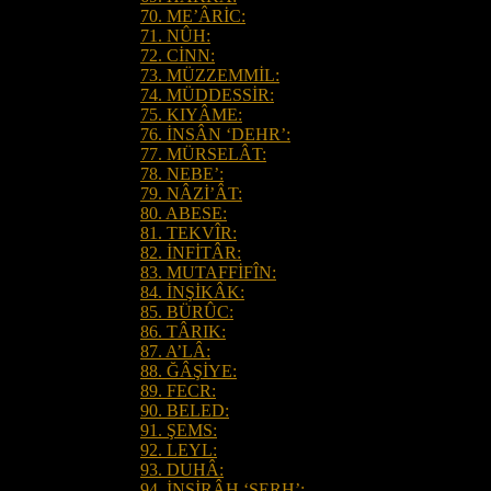
70. ME’ÂRİC:
71. NÛH:
72. CİNN:
73. MÜZZEMMİL:
74. MÜDDESSİR:
75. KIYÂME:
76. İNSÂN ‘DEHR’:
77. MÜRSELÂT:
78. NEBE’:
79. NÂZİ’ÂT:
80. ABESE:
81. TEKVÎR:
82. İNFİTÂR:
83. MUTAFFİFÎN:
84. İNŞİKÂK:
85. BÜRÛC:
86. TÂRIK:
87. A’LÂ:
88. ĞÂŞİYE:
89. FECR:
90. BELED:
91. ŞEMS:
92. LEYL:
93. DUHÂ:
94. İNŞİRÂH ‘ŞERH’: