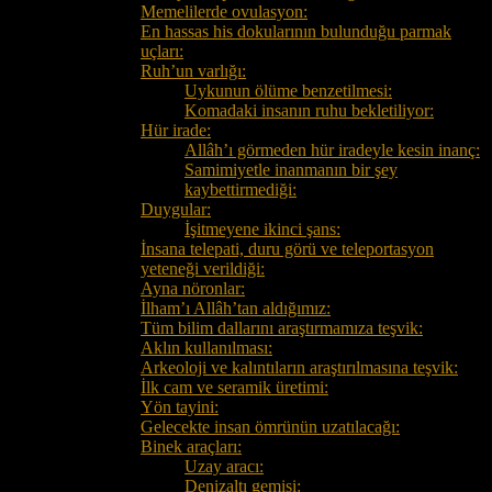
Memelilerde ovulasyon:
En hassas his dokularının bulunduğu parmak
uçları:
Ruh’un varlığı:
Uykunun ölüme benzetilmesi:
Komadaki insanın ruhu bekletiliyor:
Hür irade:
Allâh’ı görmeden hür iradeyle kesin inanç:
Samimiyetle inanmanın bir şey
kaybettirmediği:
Duygular:
İşitmeyene ikinci şans:
İnsana telepati, duru görü ve teleportasyon
yeteneği verildiği:
Ayna nöronlar:
İlham’ı Allâh’tan aldığımız:
Tüm bilim dallarını araştırmamıza teşvik:
Aklın kullanılması:
Arkeoloji ve kalıntıların araştırılmasına teşvik:
İlk cam ve seramik üretimi:
Yön tayini:
Gelecekte insan ömrünün uzatılacağı:
Binek araçları:
Uzay aracı:
Denizaltı gemisi: