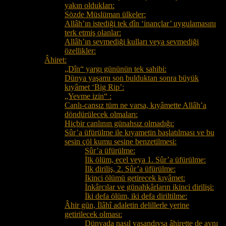
yakın oldukları:
Sözde Müslüman ülkeler:
Allâh’ın istediği tek dîn ‘inançlar’ uygulamasını
terk etmiş olanlar:
Allâh’ın sevmediği kulları veya sevmediği
özellikler:
Âhiret:
„Dîn“ yargı gününün tek sahibi:
Dünya yaşamı son bulduktan sonra büyük
kıyâmet ‘Big Rip’:
„Yevme izin“ :
Canlı-cansız tüm ne varsa, kıyâmette Allâh’a
döndürülecek olmaları:
Hiçbir canlının günahsız olmadığı:
Sûr’a üfürülme ile kıyametin başlatılması ve bu
sesin çöl kumu sesine benzetilmesi:
Sûr’a üfürülme:
İlk ölüm, ecel veya 1. Sûr’a üfürülme:
İlk diriliş, 2. Sûr’a üfürülme:
İkinci ölümü getirecek kıyâmet:
İnkârcılar ve günahkârların ikinci dirilişi:
İki defa ölüm, iki defa diriltilme:
Âhir gün, İlâhî adaletin delillerle yerine
getirilecek olması:
Dünyada nasıl yaşandıysa âhirette de aynı