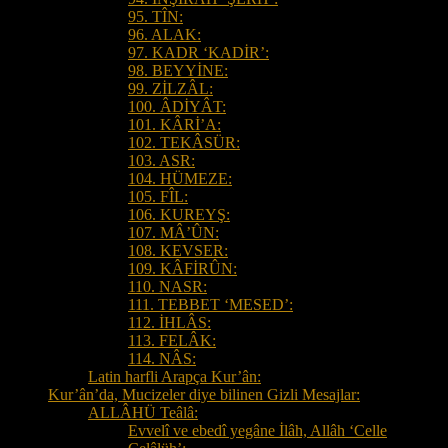
95. TÎN:
96. ALAK:
97. KADR ‘KADİR’:
98. BEYYİNE:
99. ZİLZÂL:
100. ÂDİYÂT:
101. KÂRİ’A:
102. TEKÂSÜR:
103. ASR:
104. HÜMEZE:
105. FÎL:
106. KUREYŞ:
107. MÂ’ÛN:
108. KEVSER:
109. KÂFİRÛN:
110. NASR:
111. TEBBET ‘MESED’:
112. İHLÂS:
113. FELÂK:
114. NÂS:
Latin harfli Arapça Kur’ân:
Kur’ân’da, Mucizeler diye bilinen Gizli Mesajlar:
ALLÂHÜ Teâlâ:
Evvelî ve ebedî yegâne İlâh, Allâh ‘Celle