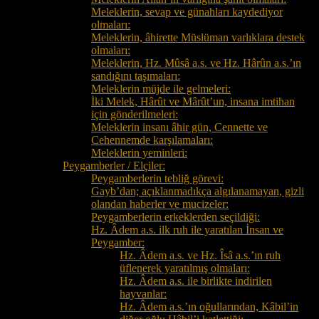
Meleklerin, sevap ve günahları kaydediyor
olmaları:
Meleklerin, âhirette Müslüman varlıklara destek
olmaları:
Meleklerin, Hz. Mûsâ a.s. ve Hz. Hârûn a.s.’ın
sandığını taşımaları:
Meleklerin müjde ile gelmeleri:
İki Melek, Hârût ve Mârût’un, insana imtihan
için gönderilmeleri:
Meleklerin insanı âhir gün, Cennette ve
Cehennemde karşılamaları:
Meleklerin yeminleri:
Peygamberler / Elçiler:
Peygamberlerin tebliğ görevi:
Gayb’dan; açıklanmadıkça algılanamayan, gizli
olandan haberler ve mucizeler:
Peygamberlerin erkeklerden seçildiği:
Hz. Âdem a.s. ilk ruh ile yaratılan İnsan ve
Peygamber:
Hz. Âdem a.s. ve Hz. Îsâ a.s.’ın ruh
üflenerek yaratılmış olmaları:
Hz. Âdem a.s. ile birlikte indirilen
hayvanlar:
Hz. Âdem a.s.’ın oğullarından, Kâbil’in