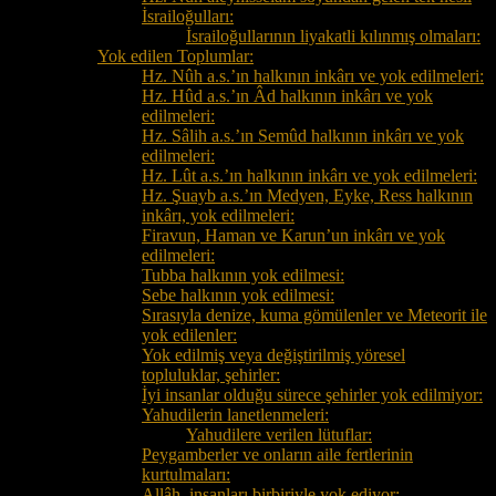
İsrailoğulları:
İsrailoğullarının liyakatli kılınmış olmaları:
Yok edilen Toplumlar:
Hz. Nûh a.s.’ın halkının inkârı ve yok edilmeleri:
Hz. Hûd a.s.’ın Âd halkının inkârı ve yok
edilmeleri:
Hz. Sâlih a.s.’ın Semûd halkının inkârı ve yok
edilmeleri:
Hz. Lût a.s.’ın halkının inkârı ve yok edilmeleri:
Hz. Şuayb a.s.’ın Medyen, Eyke, Ress halkının
inkârı, yok edilmeleri:
Firavun, Haman ve Karun’un inkârı ve yok
edilmeleri:
Tubba halkının yok edilmesi:
Sebe halkının yok edilmesi:
Sırasıyla denize, kuma gömülenler ve Meteorit ile
yok edilenler:
Yok edilmiş veya değiştirilmiş yöresel
topluluklar, şehirler:
İyi insanlar olduğu sürece şehirler yok edilmiyor:
Yahudilerin lanetlenmeleri:
Yahudilere verilen lütuflar:
Peygamberler ve onların aile fertlerinin
kurtulmaları:
Allâh, insanları birbiriyle yok ediyor: