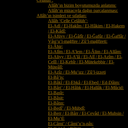
Celâlüh’:
Allâh’ın bizim boyutumuzda anlatımı:
Allâh’ın mizacıyla dağın parçalanması:
Allâh’ın isimleri ve sıfatları:
Allâh ‘Celle Celâlüh’:
El-Adl / El-Hakîm / El-Hâkim / El-Hakem
/ El-Kâdî:
El-Afüvv / El-Ğâfîr / El-Ğafûr / El-Ğaffâr /
Vâsi’u’l-mağfire / Zû’l-mağfireti:
El-Âhir:
El-Alîm / El-A’lem / El-Âlim / El-Allâm:
El-Aliyy / El-A’lâ / El-Alî / El-Azîm / El-
Celîl / El-Kebîr / El-Mütekebbir / El-
Müteâlî:
El-Azîz / El-Mu’ızz / Zû’l-izzeti
El-Bâ’is:
El-Bâkî / El-Ebkâ / El-Ebed / Ed-Dâim:
El-Bâri’ / El-Hâlık / El-Hallâk / El-Mûcid:
El-Basîr:
El-Bâsit:
El-Bâtın:
El-Bedî’ / El-Mübdî:
El-Berr / El-Bârr / El-Cevâd / El-Muhsin /
El-Mu’tî:
El-Câmi’ / Câmi’u’n-nâs: