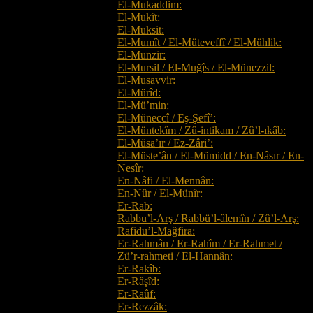
El-Mukaddim:
El-Mukît:
El-Muksit:
El-Mumît / El-Müteveffî / El-Mühlik:
El-Munzir:
El-Mursil / El-Muğîs / El-Münezzil:
El-Musavvir:
El-Mürîd:
El-Mü’min:
El-Müneccî / Eş-Şefî’:
El-Müntekîm / Zû-intikam / Zû’l-ıkâb:
El-Müsa’ır / Ez-Zâri’:
El-Müste’ân / El-Mümidd / En-Nâsır / En-
Nesîr:
En-Nâfi / El-Mennân:
En-Nûr / El-Münîr:
Er-Rab:
Rabbu’l-Arş / Rabbü’l-âlemîn / Zû’l-Arş:
Rafidu’l-Mağfira:
Er-Rahmân / Er-Rahîm / Er-Rahmet /
Zü’r-rahmeti / El-Hannân:
Er-Rakîb:
Er-Râşîd:
Er-Raûf:
Er-Rezzâk: