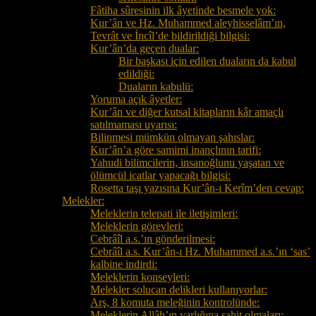
Fâtiha sûresinin ilk âyetinde besmele yok:
Kur’ân ve Hz. Muhammed aleyhisselâm’ın,
Tevrât ve İncîl’de bildirildiği bilgisi:
Kur’ân’da geçen dualar:
Bir başkası için edilen duaların da kabul
edildiği:
Duaların kabulü:
Yoruma açık âyetler:
Kur’ân ve diğer kutsal kitapların kâr amaçlı
satılmaması uyarısı:
Bilinmesi mümkün olmayan şahıslar:
Kur’ân’a göre samimi inançlının tarifi:
Yahudi bilimcilerin, insanoğlunu yaşatan ve
ölümcül icatlar yapacağı bilgisi:
Rosetta taşı yazısına Kur’ân-ı Kerîm’den cevap:
Melekler:
Meleklerin telepati ile iletişimleri:
Meleklerin görevleri:
Cebrâîl a.s.’ın gönderilmesi:
Cebrâîl a.s. Kur’ân-ı Hz. Muhammed a.s.’ın ‘sas’
kalbine indirdi:
Meleklerin konseyleri:
Melekler solucan delikleri kullanıyorlar:
Arş, 8 komuta meleğinin kontrolünde:
Meleklerin Allâh’ın varlığına şahit olmaları: