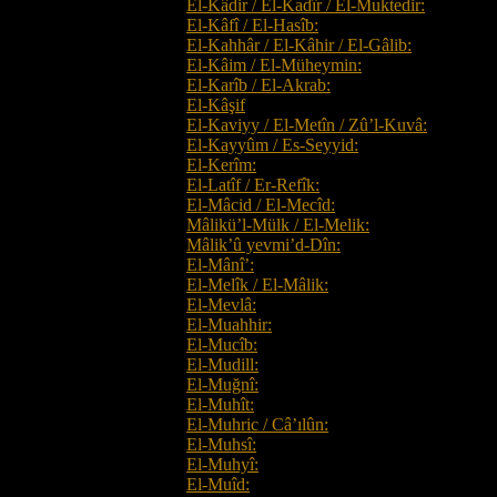
El-Kâdir / El-Kadîr / El-Muktedir:
El-Kâfî / El-Hasîb:
El-Kahhâr / El-Kâhir / El-Gâlib:
El-Kâim / El-Müheymin:
El-Karîb / El-Akrab:
El-Kâşif
El-Kaviyy / El-Metîn / Zû’l-Kuvâ:
El-Kayyûm / Es-Seyyid:
El-Kerîm:
El-Latîf / Er-Refîk:
El-Mâcid / El-Mecîd:
Mâlikü’l-Mülk / El-Melik:
Mâlik’û yevmi’d-Dîn:
El-Mânî’:
El-Melîk / El-Mâlik:
El-Mevlâ:
El-Muahhir:
El-Mucîb:
El-Mudill:
El-Muğnî:
El-Muhît:
El-Muhric / Câ’ılûn:
El-Muhsî:
El-Muhyî:
El-Muîd: