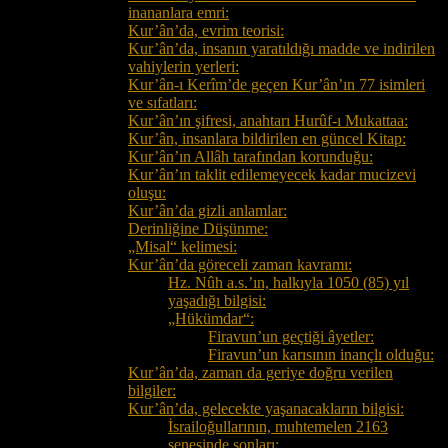
inananlara emri:
Kur’ân’da, evrim teorisi:
Kur’ân’da, insanın yaratıldığı madde ve indirilen
vahiylerin yerleri:
Kur’ân-ı Kerîm’de geçen Kur’ân’ın 77 isimleri
ve sıfatları:
Kur’ân’ın şifresi, anahtarı Hurûf-ı Mukattaa:
Kur’ân, insanlara bildirilen en güncel Kitap:
Kur’ân’ın Allâh tarafından korunduğu:
Kur’ân’ın taklit edilemeyecek kadar mucizevi
oluşu:
Kur’ân’da gizli anlamlar:
Derinliğine Düşünme:
„Misal“ kelimesi:
Kur’ân’da göreceli zaman kavramı:
Hz. Nûh a.s.’ın, halkıyla 1050 (85) yıl
yaşadığı bilgisi:
„Hükümdar“:
Firavun’un geçtiği âyetler:
Firavun’un karısının inançlı olduğu:
Kur’ân’da, zaman da geriye doğru verilen
bilgiler:
Kur’ân’da, gelecekte yaşanacakların bilgisi:
İsrailoğullarının, muhtemelen 2163
senesinde sonları: