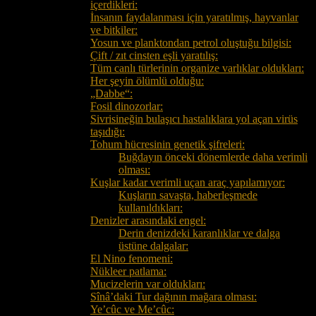
içerdikleri:
İnsanın faydalanması için yaratılmış, hayvanlar
ve bitkiler:
Yosun ve planktondan petrol oluştuğu bilgisi:
Çift / zıt cinsten eşli yaratılış:
Tüm canlı türlerinin organize varlıklar oldukları:
Her şeyin ölümlü olduğu:
„Dabbe“:
Fosil dinozorlar:
Sivrisineğin bulaşıcı hastalıklara yol açan virüs
taşıdığı:
Tohum hücresinin genetik şifreleri:
Buğdayın önceki dönemlerde daha verimli
olması:
Kuşlar kadar verimli uçan araç yapılamıyor:
Kuşların savaşta, haberleşmede
kullanıldıkları:
Denizler arasındaki engel:
Derin denizdeki karanlıklar ve dalga
üstüne dalgalar:
El Nino fenomeni:
Nükleer patlama:
Mucizelerin var oldukları:
Sînâ’daki Tur dağının mağara olması:
Ye’cûc ve Me’cûc: