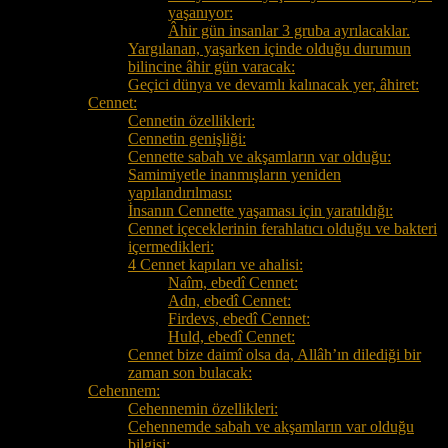
yaşanıyor:
Âhir gün insanlar 3 gruba ayrılacaklar.
Yargılanan, yaşarken içinde olduğu durumun
bilincine âhir gün varacak:
Geçici dünya ve devamlı kalınacak yer, âhiret:
Cennet:
Cennetin özellikleri:
Cennetin genişliği:
Cennette sabah ve akşamların var olduğu:
Samimiyetle inanmışların yeniden
yapılandırılması:
İnsanın Cennette yaşaması için yaratıldığı:
Cennet içeceklerinin ferahlatıcı olduğu ve bakteri
içermedikleri:
4 Cennet kapıları ve ahalisi:
Naîm, ebedî Cennet:
Adn, ebedî Cennet:
Firdevs, ebedî Cennet:
Huld, ebedî Cennet:
Cennet bize daimî olsa da, Allâh’ın dilediği bir
zaman son bulacak:
Cehennem:
Cehennemin özellikleri:
Cehennemde sabah ve akşamların var olduğu
bilgisi: