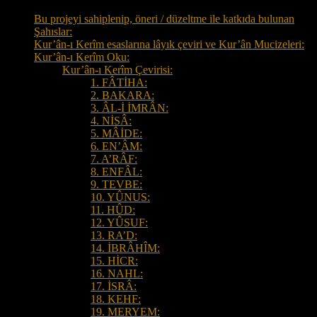
Bu projeyi sahiplenip, öneri / düzeltme ile katkıda bulunan
Şahıslar:
Kur’ân-ı Kerîm esaslarına lâyık çeviri ve Kur’ân Mucizeleri:
Kur’ân-ı Kerîm Oku:
Kur’ân-ı Kerîm Çevirisi:
1. FÂTİHA:
2. BAKARA:
3. ÂL-İ İMRÂN:
4. NİSÂ:
5. MÂİDE:
6. EN’ÂM:
7. A’RÂF:
8. ENFÂL:
9. TEVBE:
10. YÛNUS:
11. HÛD:
12. YÛSUF:
13. RA’D:
14. İBRÂHÎM:
15. HİCR:
16. NAHL:
17. İSRÂ:
18. KEHF:
19. MERYEM: