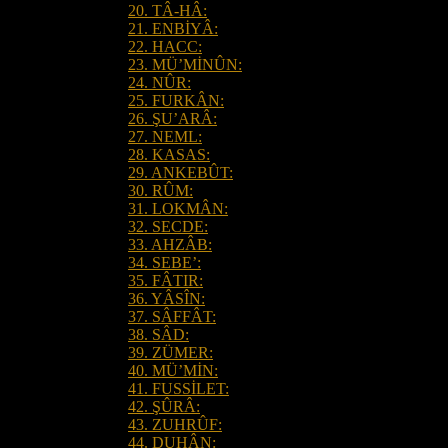
20. TÂ-HÂ:
21. ENBİYÂ:
22. HACC:
23. MÜ’MİNÛN:
24. NÛR:
25. FURKÂN:
26. ŞU’ARÂ:
27. NEML:
28. KASAS:
29. ANKEBÛT:
30. RÛM:
31. LOKMÂN:
32. SECDE:
33. AHZÂB:
34. SEBE’:
35. FÂTIR:
36. YÂSÎN:
37. SÂFFÂT:
38. SÂD:
39. ZÜMER:
40. MÜ’MİN:
41. FUSSİLET:
42. ŞÛRÂ:
43. ZUHRÛF:
44. DUHÂN: