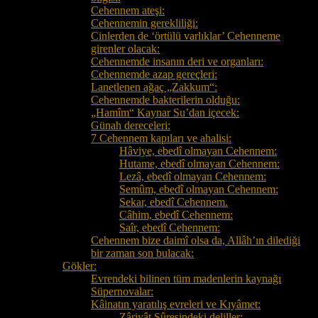
Cehennem ateşi:
Cehennemin gerekliliği:
Cinlerden de ‘örtülü varlıklar’ Cehenneme
girenler olacak:
Cehennemde insanın deri ve organları:
Cehennemde azap gereçleri:
Lanetlenen ağaç „Zakkum“:
Cehennemde bakterilerin olduğu:
„Hamîm“ Kaynar Su’dan içecek:
Günah dereceleri:
7 Cehennem kapıları ve ahalisi:
Hâviye, ebedî olmayan Cehennem:
Hutame, ebedî olmayan Cehennem:
Lezâ, ebedî olmayan Cehennem:
Semûm, ebedî olmayan Cehennem:
Sekar, ebedî Cehennem.
Câhim, ebedî Cehennem:
Saîr, ebedî Cehennem:
Cehennem bize daimî olsa da, Allâh’ın dilediği
bir zaman son bulacak:
Gökler:
Evrendeki bilinen tüm madenlerin kaynağı
Süpernovalar:
Kâinatın yaratılış evreleri ve Kıyâmet:
Zâriyât Sûresindeki deliller: