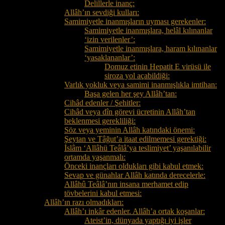
Delillerle inanç:
Allâh’ın sevdiği kulları:
Samimiyetle inanmışların uyması gerekenler:
Samimiyetle inanmışlara, helâl kılınanlar
‘izin verilenler’:
Samimiyetle inanmışlara, haram kılınanlar
‘yasaklananlar’:
Domuz etinin Hepatit E virüsü ile
siroza yol açabildiği:
Varlık yokluk veya samimi inanmışlıkla imtihan:
Başa gelen her şey Allâh’tan:
Cihâd edenler / Şehitler:
Cihâd veya dîn görevi ücretinin Allâh’tan
beklenmesi gerekliliği:
Söz veya yeminin Allâh katındaki önemi:
Şeytan ve Tâğut’a itaat edilmemesi gerektiği:
İslâm ‘Allâhü Teâlâ’ya teslimiyet’ yaşanılabilir
ortamda yaşanmalı:
Önceki inançları oldukları gibi kabul etmek:
Sevap ve günahlar Allâh katında derecelerle:
Allâhû Teâlâ’nın insana merhamet edip
tövbelerini kabul etmesi:
Allâh’ın razı olmadıkları:
Allâh’ı inkâr edenler. Allâh’a ortak koşanlar:
Ateist’in, dünyada yaptığı iyi işler