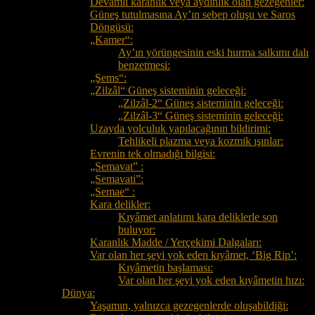
Devamlı karanlık veya aydınlık olan gezegenler:
Güneş tutulmasına Ay’ın sebep oluşu ve Saros
Döngüsü:
„Kamer“:
Ay’ın yörüngesinin eski hurma salkımı dalı
benzetmesi:
„Şems“:
„Zilzâl“ Güneş sisteminin geleceği:
„Zilzâl-2“ Güneş sisteminin geleceği:
„Zilzâl-3“ Güneş sisteminin geleceği:
Uzayda yolculuk yapılacağının bildirimi:
Tehlikeli plazma veya kozmik ışınlar:
Evrenin tek olmadığı bilgisi:
„Semavat” :
„Semavati”:
„Semae“ :
Kara delikler:
Kıyâmet anlatımı kara deliklerle son
buluyor:
Karanlık Madde / Yerçekimi Dalgaları:
Var olan her şeyi yok eden kıyâmet, ‘Big Rip’:
Kıyâmetin başlaması:
Var olan her şeyi yok eden kıyâmetin hızı:
Dünya:
Yaşamın, yalnızca gezegenlerde oluşabildiği: