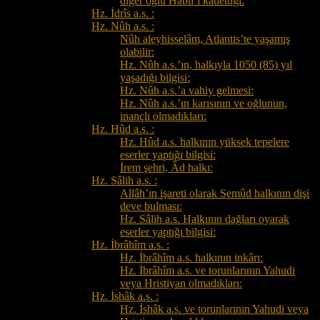
diğer oğlu Hâbil’i katlettiği:
Hz. İdrîs a.s. :
Hz. Nûh a.s. :
Nûh aleyhisselâm, Atlantis’te yaşamış
olabilir:
Hz. Nûh a.s.’ın, halkıyla 1050 (85) yıl
yaşadığı bilgisi:
Hz. Nûh a.s.’a vahiy gelmesi:
Hz. Nûh a.s.’ın karısının ve oğlunun,
inançlı olmadıkları:
Hz. Hûd a.s. :
Hz. Hûd a.s. halkının yüksek tepelere
eserler yaptığı bilgisi:
İrem şehri, Âd halkı:
Hz. Sâlih a.s. :
Allâh’ın işareti olarak Semûd halkının dişi
deve bulması:
Hz. Sâlih a.s. Halkının dağları oyarak
eserler yaptığı bilgisi:
Hz. İbrâhîm a.s. :
Hz. İbrâhîm a.s. halkının inkârı:
Hz. İbrâhîm a.s. ve torunlarının Yahudi
veya Hristiyan olmadıkları:
Hz. İshâk a.s. :
Hz. İshâk a.s. ve torunlarının Yahudi veya