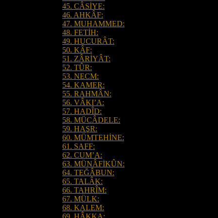
45. CÂSİYE:
46. AHKÂF:
47. MUHAMMED:
48. FETİH:
49. HUCURÂT:
50. KÂF:
51. ZÂRİYÂT:
52. TÛR:
53. NECM:
54. KAMER:
55. RAHMÂN:
56. VÂKI’A:
57. HADÎD:
58. MÜCÂDELE:
59. HAŞR:
60. MÜMTEHİNE:
61. SAFF:
62. CUM’A:
63. MÜNÂFİKÛN:
64. TEĞÂBUN:
65. TALÂK:
66. TAHRÎM:
67. MÜLK:
68. KALEM:
69. HÂKKA: