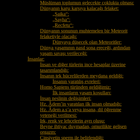
Müslüman toplumun gelecekte çoklukta olması:
Dünyanın karşı karşıya kalacağı felaket:
„Saika“:
„Sayha“:
„Recfetu“:
Dünyanın sonunun muhtemelen bir Meteorit
felaketiyle olacağı:
Dünyaya düşecek olan Meteoritler:
Dünya yaşamının nasıl sona ereceği, ardından
yaşam savaşı verileceği:
İnsanlar:
İnsan ve diğer türlerin ince hesaplar üzerine
tasarımlandığı:
İnsanın tek hücrelilerden meydana geldiği:
İnsanın yaratılış evreleri:
Homo Sapiens türünden geldiğimiz:
İlk insanların yaşam koşulları:
İnsan neslinin değişimleri:
Hz. Âdem’in yaratılan ilk insan olmadığı:
Hz. Âdem a.s’a veya insana, dil öğrenme
yeteneği verilmesi:
Irk, renk ve lehçelerin ayrı oluşu:
Beyne ihtiyaç duymadan, omurilikte gelişen
orgazm:
Cinsiyetin sperm ile belirlendiği: