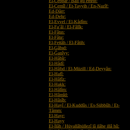
El-Cebbâr / Bâli’ğu emrih:
El-Cemîl / Et-Tayyib / En-Nazîf:
Ed-Dârr:
Ed-Dehr:
El-Evvel / El-Kâdîm:
El-Fa’âl / El-Fâlîk:
El-Fâtın:
El-Fâtır:
El-Fettâh / El-Fâtih:
El-Gâbıd:
El-Ğanîyy:
El-Hâbîr:
El-Hâdî:
El-Hâfıd / El-Müzill / Ed-Deyyân:
El-Hafî:
El-Hâfîz:
El-Hakk:
El-Hâlîm:
El-Hâmîd:
El-Hâsîb:
El-Hayî / El-Kuddûs / Es-Sübbûh / Et-
Tâmm:
El-Hayr:
El-Hayy
El-İlâh / Hüvallâhüllezî lâ ilâhe illâ hû: