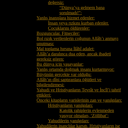
değersiz:
“Dünya’ya gelmem bana
sorulmadı!”:
Yanlış inanışlara hizmet edenler:
İnsan veya rızkını kurban edenler.
Çocuklarını öldürenler:
Bozguncular. Fitneciler:
Bol rızık verilenlerin çoğunun Allâh’ı anmayı
unutması:
Mal toplama hırsına İlâhî adalet:
Allâh’a daralınca dua eden, ancak ibadeti
gereksiz gören:
Bu dünya için yaşayanlar:
Yanlış ortamda doğmak insanı kurtarmıyor:
Büyünün gerçekte var olduğu:
Allâh’ın dîni saptıranlara öğütleri ve
bilgilendirmesi:
Yahudi ve Hristiyanların Tevrât ve İncîl’i tahrif
ettikleri:
Önceki kitapların varislerinin zan ve yanılgıları:
Hristiyanların yanılgıları:
Katolik rahiplerin evlenmeden
yaşıyor olmaları, ‘Zöllibat’:
Yahudilerin yanılgıları:
Yahudilerin inançlılar karşıtı, Hristiyanların ise