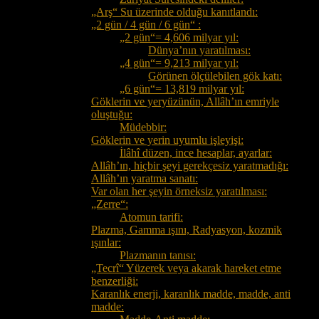
„Arş“ Su üzerinde olduğu kanıtlandı:
„2 gün / 4 gün / 6 gün“ :
„2 gün“= 4,606 milyar yıl:
Dünya’nın yaratılması:
„4 gün“= 9,213 milyar yıl:
Görünen ölçülebilen gök katı:
„6 gün“= 13,819 milyar yıl:
Göklerin ve yeryüzünün, Allâh’ın emriyle
oluştuğu:
Müdebbir:
Göklerin ve yerin uyumlu işleyişi:
İlâhî düzen, ince hesaplar, ayarlar:
Allâh’ın, hiçbir şeyi gerekçesiz yaratmadığı:
Allâh’ın yaratma sanatı:
Var olan her şeyin örneksiz yaratılması:
„Zerre“:
Atomun tarifi:
Plazma, Gamma ışını, Radyasyon, kozmik
ışınlar:
Plazmanın tanısı:
„Tecrî“ Yüzerek veya akarak hareket etme
benzerliği:
Karanlık enerji, karanlık madde, madde, anti
madde: