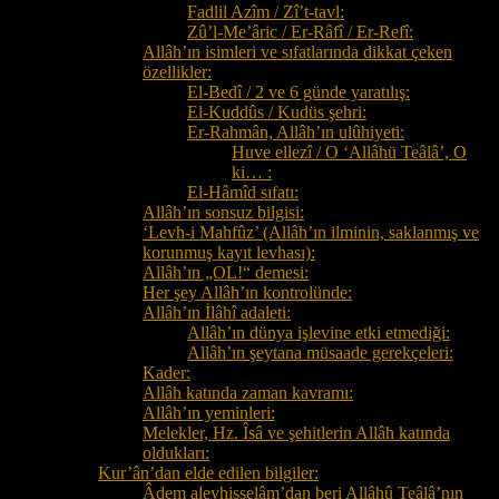
Fadlil Azîm / Zî’t-tavl:
Zû’l-Me’âric / Er-Râfî / Er-Refî:
Allâh’ın isimleri ve sıfatlarında dikkat çeken
özellikler:
El-Bedî / 2 ve 6 günde yaratılış:
El-Kuddûs / Kudüs şehri:
Er-Rahmân, Allâh’ın ulûhiyeti:
Huve ellezî / O ‘Allâhü Teâlâ’, O
ki… :
El-Hâmîd sıfatı:
Allâh’ın sonsuz bilgisi:
‘Levh-i Mahfûz’ (Allâh’ın ilminin, saklanmış ve
korunmuş kayıt levhası):
Allâh’ın „OL!“ demesi:
Her şey Allâh’ın kontrolünde:
Allâh’ın İlâhî adaleti:
Allâh’ın dünya işlevine etki etmediği:
Allâh’ın şeytana müsaade gerekçeleri:
Kader:
Allâh katında zaman kavramı:
Allâh’ın yeminleri:
Melekler, Hz. Îsâ ve şehitlerin Allâh katında
oldukları:
Kur’ân’dan elde edilen bilgiler:
Âdem aleyhisselâm’dan beri Allâhû Teâlâ’nın