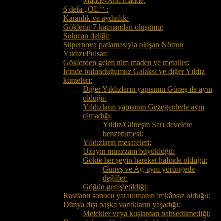
Madde-Anti madde:
6 defa „OL!“ :
Karanlık ve aydınlık:
Göklerin 7 katmandan oluşumu:
Solucan deliği:
Süpernova patlamasıyla oluşan Nötron
Yıldızı/Pulsar:
Göklerden gelen tüm maden ve metaller:
İçinde bulunduğumuz Galaksi ve diğer Yıldız
kümeleri:
Diğer Yıldızların yapısının Güneş ile aynı
olduğu:
Yıldızların yapısının Gezegenlerle aynı
olmadığı:
Yıldız/Güneşin Sarı develere
benzetilmesi:
Yıldızların mesafeleri:
Uzayın muazzam büyüklüğü:
Gökte her şeyin hareket halinde olduğu:
Güneş ve Ay, aynı yörüngede
değiller:
Göğün genişletildiği:
Rastlantı sonucu yaratılmanın imkânsız olduğu:
Dünya dışı başka varlıkların yaşadığı:
Melekler veya kuşlardan bahsedilmediği: