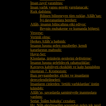
İnsan zayıf yaratılmış:
İnsan varlık yapısı gereği yargılanacak:
Rızk dağılımı:
Bilinen bilinmeyen tüm rızklar, Allâh’tan:
İyi davrananlara bereket:
Allâh, insanın bilinçaltına etki ediyor:
Beynin muhakeme ve kumanda bölgesi:
Vesvese:
Verimli olma:
Herkes Allâh’a bağımlı:
İnsanın başına gelen musibetler, kendi
kararlarının mahsulü:
Hayır-Şer:
Klonlama, ürünlerin genlerini değiştirme:
İnsanın başına gelebilecek rahatsızlıklar:
Kavrayış kabiliyeti eksikliği ve kalp hastalığını
oluşturan 7. Kromozom:
Bazı peygamberler, elçiler ve insanların
derecelendirilmeleri:
İnsanların cinlerden ‘örtülü varlıklardan’ üstün
kılındığı:
Allâh’ın, savaşlarda samimiyetle inanmışlara
yardımı:
Şeriat ‘İslâm hukuku’ cezaları:
Hz. Nûh aleyhisselâm soyundan gelen tek nesil