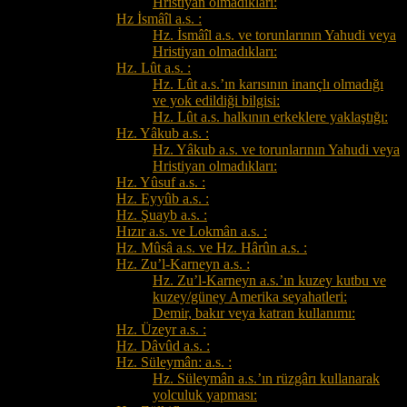
Hristiyan olmadıkları:
Hz İsmâîl a.s. :
Hz. İsmâîl a.s. ve torunlarının Yahudi veya
Hristiyan olmadıkları:
Hz. Lût a.s. :
Hz. Lût a.s.’ın karısının inançlı olmadığı
ve yok edildiği bilgisi:
Hz. Lût a.s. halkının erkeklere yaklaştığı:
Hz. Yâkub a.s. :
Hz. Yâkub a.s. ve torunlarının Yahudi veya
Hristiyan olmadıkları:
Hz. Yûsuf a.s. :
Hz. Eyyûb a.s. :
Hz. Şuayb a.s. :
Hızır a.s. ve Lokmân a.s. :
Hz. Mûsâ a.s. ve Hz. Hârûn a.s. :
Hz. Zu’l-Karneyn a.s. :
Hz. Zu’l-Karneyn a.s.’ın kuzey kutbu ve
kuzey/güney Amerika seyahatleri:
Demir, bakır veya katran kullanımı:
Hz. Üzeyr a.s. :
Hz. Dâvûd a.s. :
Hz. Süleymân: a.s. :
Hz. Süleymân a.s.’ın rüzgârı kullanarak
yolculuk yapması: