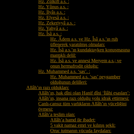
Hz. Zülkifl a.s. :
Hz. Yûnus a.s. :
Hz. İlyâs a.s. :
Hz. Elyesâ a.s. :
Hz. Zekeriyyâ a.s. :
Hz. Yahyâ a.s. :
Hz. Îsâ a.s. :
Hz. Âdem a.s. ve Hz. Îsâ a.s.’ın ruh
üflenerek yaratılmış olmaları:
Hz. Îsâ a.s.’ın kundaktayken konuşmasına
mantıklı delil:
Hz. Îsâ a.s. ve annesi Meryem a.s.; ve
onun hermafrodit olduğu:
Hz. Muhammed a.s. ‘sas’. :
Hz. Muhammed a.s. ‘sas’ peygamber
olduğunun delilleri:
Allâh’ın razı oldukları:
Allâh’ın, hak dîni olan Hanif dîni ‘İlâhi esasları’:
Allâh’ın, insana razı olduğu yolu idrak ettirmesi:
Canlı-cansız tüm varlıkların Allâh’ın yüceliğini
övmesi:
Allâh’a teslim olan:
Allâh’a hamd ile ibadet:
5 vakit namaz emri ve kılınış şekli:
Oruç tutmanın vücuda faydaları: