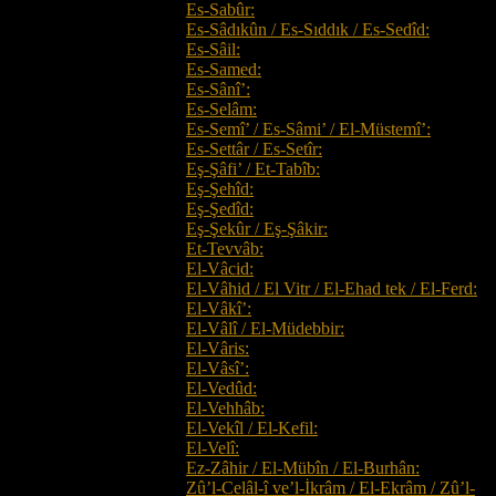
Es-Sabûr:
Es-Sâdıkûn / Es-Sıddık / Es-Sedîd:
Es-Sâil:
Es-Samed:
Es-Sânî’:
Es-Selâm:
Es-Semî’ / Es-Sâmi’ / El-Müstemî’:
Es-Settâr / Es-Setîr:
Eş-Şâfi’ / Et-Tabîb:
Eş-Şehîd:
Eş-Şedîd:
Eş-Şekûr / Eş-Şâkir:
Et-Tevvâb:
El-Vâcid:
El-Vâhid / El Vitr / El-Ehad tek / El-Ferd:
El-Vâkî’:
El-Vâlî / El-Müdebbir:
El-Vâris:
El-Vâsî’:
El-Vedûd:
El-Vehhâb:
El-Vekîl / El-Kefil:
El-Velî:
Ez-Zâhir / El-Mübîn / El-Burhân:
Zû’l-Celâl-î ve’l-İkrâm / El-Ekrâm / Zû’l-