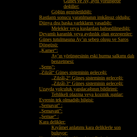
Güneş ve Ay, aynı yörüngede
değiller:
Göğün genişletildiği:
Rastlantı sonucu yaratılmanın imkânsız olduğu:
Dünya dışı başka varlıkların yaşadığı:
Melekler veya kuşlardan bahsedilmediği:
Devamlı karanlık veya aydınlık olan gezegenler:
Güneş tutulmasına Ay’ın sebep oluşu ve Saros
Döngüsü:
„Kamer“:
Ay’ın yörüngesinin eski hurma salkımı dalı
benzetmesi:
„Şems“:
„Zilzâl“ Güneş sisteminin geleceği:
„Zilzâl-2“ Güneş sisteminin geleceği:
„Zilzâl-3“ Güneş sisteminin geleceği:
Uzayda yolculuk yapılacağının bildirimi:
Tehlikeli plazma veya kozmik ışınlar:
Evrenin tek olmadığı bilgisi:
„Semavat” :
„Semavati”:
„Semae“ :
Kara delikler:
Kıyâmet anlatımı kara deliklerle son
buluyor: