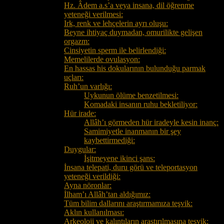
Hz. Âdem a.s’a veya insana, dil öğrenme
yeteneği verilmesi:
Irk, renk ve lehçelerin ayrı oluşu:
Beyne ihtiyaç duymadan, omurilikte gelişen
orgazm:
Cinsiyetin sperm ile belirlendiği:
Memelilerde ovulasyon:
En hassas his dokularının bulunduğu parmak
uçları:
Ruh’un varlığı:
Uykunun ölüme benzetilmesi:
Komadaki insanın ruhu bekletiliyor:
Hür irade:
Allâh’ı görmeden hür iradeyle kesin inanç:
Samimiyetle inanmanın bir şey
kaybettirmediği:
Duygular:
İşitmeyene ikinci şans:
İnsana telepati, duru görü ve teleportasyon
yeteneği verildiği:
Ayna nöronlar:
İlham’ı Allâh’tan aldığımız:
Tüm bilim dallarını araştırmamıza teşvik:
Aklın kullanılması:
Arkeoloji ve kalıntıların araştırılmasına teşvik: