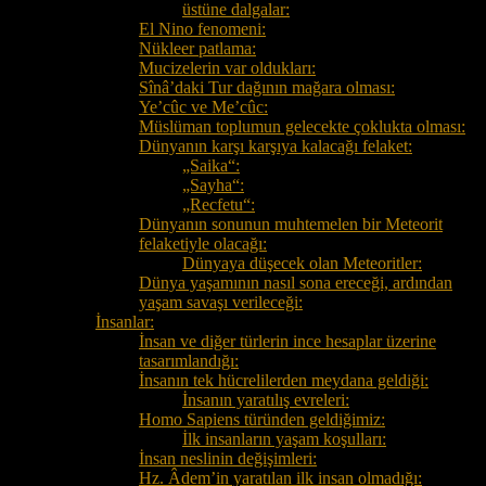
üstüne dalgalar:
El Nino fenomeni:
Nükleer patlama:
Mucizelerin var oldukları:
Sînâ’daki Tur dağının mağara olması:
Ye’cûc ve Me’cûc:
Müslüman toplumun gelecekte çoklukta olması:
Dünyanın karşı karşıya kalacağı felaket:
„Saika“:
„Sayha“:
„Recfetu“:
Dünyanın sonunun muhtemelen bir Meteorit
felaketiyle olacağı:
Dünyaya düşecek olan Meteoritler:
Dünya yaşamının nasıl sona ereceği, ardından
yaşam savaşı verileceği:
İnsanlar:
İnsan ve diğer türlerin ince hesaplar üzerine
tasarımlandığı:
İnsanın tek hücrelilerden meydana geldiği:
İnsanın yaratılış evreleri:
Homo Sapiens türünden geldiğimiz:
İlk insanların yaşam koşulları:
İnsan neslinin değişimleri:
Hz. Âdem’in yaratılan ilk insan olmadığı: