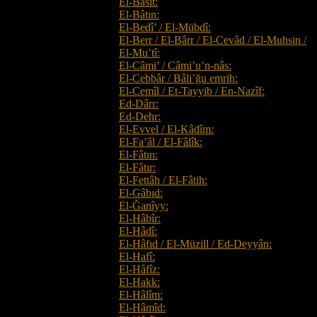
El-Bâsit:
El-Bâtın:
El-Bedî’ / El-Mübdî:
El-Berr / El-Bârr / El-Cevâd / El-Muhsin /
El-Mu’tî:
El-Câmi’ / Câmi’u’n-nâs:
El-Cebbâr / Bâli’ğu emrih:
El-Cemîl / Et-Tayyib / En-Nazîf:
Ed-Dârr:
Ed-Dehr:
El-Evvel / El-Kâdîm:
El-Fa’âl / El-Fâlîk:
El-Fâtın:
El-Fâtır:
El-Fettâh / El-Fâtih:
El-Gâbıd:
El-Ğanîyy:
El-Hâbîr:
El-Hâdî:
El-Hâfıd / El-Müzill / Ed-Deyyân:
El-Hafî:
El-Hâfîz:
El-Hakk:
El-Hâlîm:
El-Hâmîd: