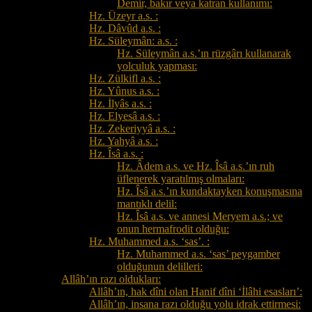
Demir, bakır veya katran kullanımı:
Hz. Üzeyr a.s. :
Hz. Dâvûd a.s. :
Hz. Süleymân: a.s. :
Hz. Süleymân a.s.’ın rüzgârı kullanarak
yolculuk yapması:
Hz. Zülkifl a.s. :
Hz. Yûnus a.s. :
Hz. İlyâs a.s. :
Hz. Elyesâ a.s. :
Hz. Zekeriyyâ a.s. :
Hz. Yahyâ a.s. :
Hz. Îsâ a.s. :
Hz. Âdem a.s. ve Hz. Îsâ a.s.’ın ruh
üflenerek yaratılmış olmaları:
Hz. Îsâ a.s.’ın kundaktayken konuşmasına
mantıklı delil:
Hz. Îsâ a.s. ve annesi Meryem a.s.; ve
onun hermafrodit olduğu:
Hz. Muhammed a.s. ‘sas’. :
Hz. Muhammed a.s. ‘sas’ peygamber
olduğunun delilleri:
Allâh’ın razı oldukları:
Allâh’ın, hak dîni olan Hanif dîni ‘İlâhi esasları’:
Allâh’ın, insana razı olduğu yolu idrak ettirmesi: