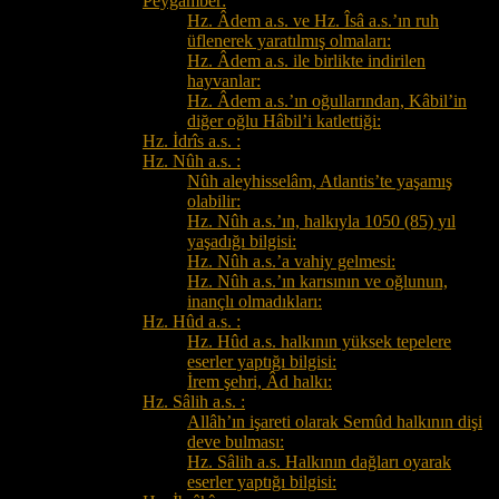
Peygamber:
Hz. Âdem a.s. ve Hz. Îsâ a.s.’ın ruh
üflenerek yaratılmış olmaları:
Hz. Âdem a.s. ile birlikte indirilen
hayvanlar:
Hz. Âdem a.s.’ın oğullarından, Kâbil’in
diğer oğlu Hâbil’i katlettiği:
Hz. İdrîs a.s. :
Hz. Nûh a.s. :
Nûh aleyhisselâm, Atlantis’te yaşamış
olabilir:
Hz. Nûh a.s.’ın, halkıyla 1050 (85) yıl
yaşadığı bilgisi:
Hz. Nûh a.s.’a vahiy gelmesi:
Hz. Nûh a.s.’ın karısının ve oğlunun,
inançlı olmadıkları:
Hz. Hûd a.s. :
Hz. Hûd a.s. halkının yüksek tepelere
eserler yaptığı bilgisi:
İrem şehri, Âd halkı:
Hz. Sâlih a.s. :
Allâh’ın işareti olarak Semûd halkının dişi
deve bulması:
Hz. Sâlih a.s. Halkının dağları oyarak
eserler yaptığı bilgisi: