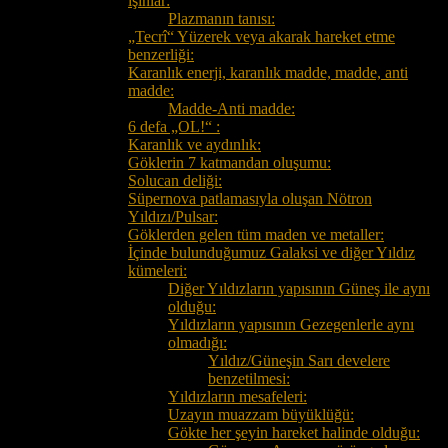
ışınlar:
Plazmanın tanısı:
„Tecrî“ Yüzerek veya akarak hareket etme
benzerliği:
Karanlık enerji, karanlık madde, madde, anti
madde:
Madde-Anti madde:
6 defa „OL!“ :
Karanlık ve aydınlık:
Göklerin 7 katmandan oluşumu:
Solucan deliği:
Süpernova patlamasıyla oluşan Nötron
Yıldızı/Pulsar:
Göklerden gelen tüm maden ve metaller:
İçinde bulunduğumuz Galaksi ve diğer Yıldız
kümeleri:
Diğer Yıldızların yapısının Güneş ile aynı
olduğu:
Yıldızların yapısının Gezegenlerle aynı
olmadığı:
Yıldız/Güneşin Sarı develere
benzetilmesi:
Yıldızların mesafeleri:
Uzayın muazzam büyüklüğü:
Gökte her şeyin hareket halinde olduğu: