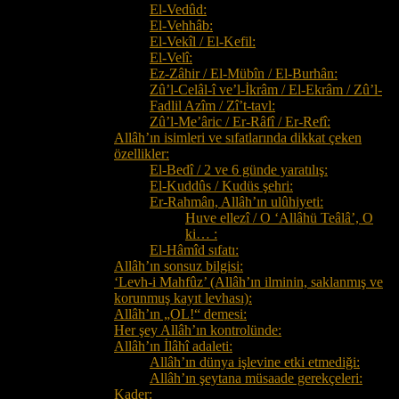
El-Vedûd:
El-Vehhâb:
El-Vekîl / El-Kefil:
El-Velî:
Ez-Zâhir / El-Mübîn / El-Burhân:
Zû’l-Celâl-î ve’l-İkrâm / El-Ekrâm / Zû’l-
Fadlil Azîm / Zî’t-tavl:
Zû’l-Me’âric / Er-Râfî / Er-Refî:
Allâh’ın isimleri ve sıfatlarında dikkat çeken
özellikler:
El-Bedî / 2 ve 6 günde yaratılış:
El-Kuddûs / Kudüs şehri:
Er-Rahmân, Allâh’ın ulûhiyeti:
Huve ellezî / O ‘Allâhü Teâlâ’, O
ki… :
El-Hâmîd sıfatı:
Allâh’ın sonsuz bilgisi:
‘Levh-i Mahfûz’ (Allâh’ın ilminin, saklanmış ve
korunmuş kayıt levhası):
Allâh’ın „OL!“ demesi:
Her şey Allâh’ın kontrolünde:
Allâh’ın İlâhî adaleti:
Allâh’ın dünya işlevine etki etmediği:
Allâh’ın şeytana müsaade gerekçeleri:
Kader: