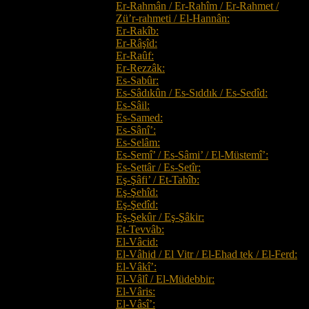
Er-Rahmân / Er-Rahîm / Er-Rahmet /
Zü’r-rahmeti / El-Hannân:
Er-Rakîb:
Er-Râşîd:
Er-Raûf:
Er-Rezzâk:
Es-Sabûr:
Es-Sâdıkûn / Es-Sıddık / Es-Sedîd:
Es-Sâil:
Es-Samed:
Es-Sânî’:
Es-Selâm:
Es-Semî’ / Es-Sâmi’ / El-Müstemî’:
Es-Settâr / Es-Setîr:
Eş-Şâfi’ / Et-Tabîb:
Eş-Şehîd:
Eş-Şedîd:
Eş-Şekûr / Eş-Şâkir:
Et-Tevvâb:
El-Vâcid:
El-Vâhid / El Vitr / El-Ehad tek / El-Ferd:
El-Vâkî’:
El-Vâlî / El-Müdebbir:
El-Vâris:
El-Vâsî’: