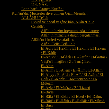
113. FELÂK:
114. NÂS:
Latin harfli Arapça Kur’ân:
Kur’ân’da, Mucizeler diye bilinen Gizli Mesajlar:
ALLÂHÜ Teâlâ:
Evvelî ve ebedî yegâne İlâh, Allâh ‘Celle
Celâlüh’:
Allâh’ın bizim boyutumuzda anlatımı:
Allâh’ın mizacıyla dağın parçalanması:
Allâh’ın isimleri ve sıfatları:
Allâh ‘Celle Celâlüh’:
El-Adl / El-Hakîm / El-Hâkim / El-Hakem
/ El-Kâdî:
El-Afüvv / El-Ğâfîr / El-Ğafûr / El-Ğaffâr /
Vâsi’u’l-mağfire / Zû’l-mağfireti:
El-Âhir:
El-Alîm / El-A’lem / El-Âlim / El-Allâm:
El-Aliyy / El-A’lâ / El-Alî / El-Azîm / El-
Celîl / El-Kebîr / El-Mütekebbir / El-
Müteâlî:
El-Azîz / El-Mu’ızz / Zû’l-izzeti
El-Bâ’is:
El-Bâkî / El-Ebkâ / El-Ebed / Ed-Dâim:
El-Bâri’ / El-Hâlık / El-Hallâk / El-Mûcid:
El-Basîr: