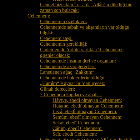
Cennet bize daimî olsa da, Allâh’ın dilediği bir
zaman son bulacak:
Cehennem:
Cehennemin özellikleri:
Cehennemde sabah ve akşamların var olduğu
bilgisi:
Cehennem ateşi:
Cehennemin gerekliliği:
Cinlerden de ‘örtülü varlıklar’ Cehenneme
girenler olacak:
Cehennemde insanın deri ve organları:
Cehennemde azap gereçleri:
Lanetlenen ağaç „Zakkum“:
Cehennemde bakterilerin olduğu:
„Hamîm“ Kaynar Su’dan içecek:
Günah dereceleri:
7 Cehennem kapıları ve ahalisi:
Hâviye, ebedî olmayan Cehennem:
Hutame, ebedî olmayan Cehennem:
Lezâ, ebedî olmayan Cehennem:
Semûm, ebedî olmayan Cehennem:
Sekar, ebedî Cehennem.
Câhim, ebedî Cehennem:
Saîr, ebedî Cehennem:
Cehennem bize daimî olsa da, Allâh’ın dilediği