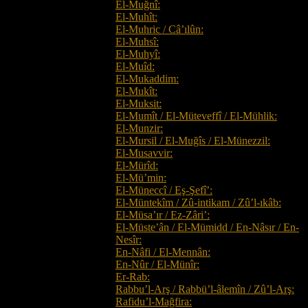
El-Muğnî:
El-Muhît:
El-Muhric / Câ’ılûn:
El-Muhsî:
El-Muhyî:
El-Muîd:
El-Mukaddim:
El-Mukît:
El-Muksit:
El-Mumît / El-Müteveffî / El-Mühlik:
El-Munzir:
El-Mursil / El-Muğîs / El-Münezzil:
El-Musavvir:
El-Mürîd:
El-Mü’min:
El-Müneccî / Eş-Şefî’:
El-Müntekîm / Zû-intikam / Zû’l-ıkâb:
El-Müsa’ır / Ez-Zâri’:
El-Müste’ân / El-Mümidd / En-Nâsır / En-
Nesîr:
En-Nâfi / El-Mennân:
En-Nûr / El-Münîr:
Er-Rab:
Rabbu’l-Arş / Rabbü’l-âlemîn / Zû’l-Arş:
Rafidu’l-Mağfira: