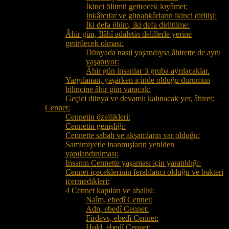
İkinci ölümü getirecek kıyâmet:
İnkârcılar ve günahkârların ikinci dirilişi:
İki defa ölüm, iki defa diriltilme:
Âhir gün, İlâhî adaletin delillerle yerine
getirilecek olması:
Dünyada nasıl yaşandıysa âhirette de aynı
yaşanıyor:
Âhir gün insanlar 3 gruba ayrılacaklar.
Yargılanan, yaşarken içinde olduğu durumun
bilincine âhir gün varacak:
Geçici dünya ve devamlı kalınacak yer, âhiret:
Cennet:
Cennetin özellikleri:
Cennetin genişliği:
Cennette sabah ve akşamların var olduğu:
Samimiyetle inanmışların yeniden
yapılandırılması:
İnsanın Cennette yaşaması için yaratıldığı:
Cennet içeceklerinin ferahlatıcı olduğu ve bakteri
içermedikleri:
4 Cennet kapıları ve ahalisi:
Naîm, ebedî Cennet:
Adn, ebedî Cennet:
Firdevs, ebedî Cennet:
Huld, ebedî Cennet: