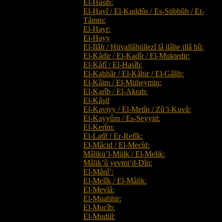
El-Hâsîb:
El-Hayî / El-Kuddûs / Es-Sübbûh / Et-
Tâmm:
El-Hayr:
El-Hayy
El-İlâh / Hüvallâhüllezî lâ ilâhe illâ hû:
El-Kâdir / El-Kadîr / El-Muktedir:
El-Kâfî / El-Hasîb:
El-Kahhâr / El-Kâhir / El-Gâlib:
El-Kâim / El-Müheymin:
El-Karîb / El-Akrab:
El-Kâşif
El-Kaviyy / El-Metîn / Zû’l-Kuvâ:
El-Kayyûm / Es-Seyyid:
El-Kerîm:
El-Latîf / Er-Refîk:
El-Mâcid / El-Mecîd:
Mâlikü’l-Mülk / El-Melik:
Mâlik’û yevmi’d-Dîn:
El-Mânî’:
El-Melîk / El-Mâlik:
El-Mevlâ:
El-Muahhir:
El-Mucîb:
El-Mudill: