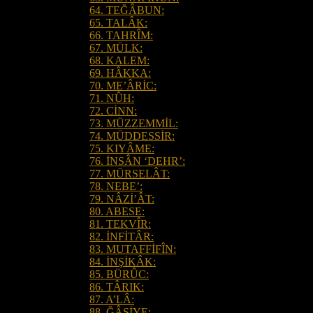
64. TEĞÂBUN:
65. TALÂK:
66. TAHRÎM:
67. MÜLK:
68. KALEM:
69. HÂKKA:
70. ME’ÂRİC:
71. NÛH:
72. CİNN:
73. MÜZZEMMİL:
74. MÜDDESSİR:
75. KIYÂME:
76. İNSÂN ‘DEHR’:
77. MÜRSELÂT:
78. NEBE’:
79. NÂZİ’ÂT:
80. ABESE:
81. TEKVÎR:
82. İNFİTÂR:
83. MUTAFFİFÎN:
84. İNŞİKÂK:
85. BÜRÛC:
86. TÂRIK:
87. A’LÂ:
88. ĞÂŞİYE: