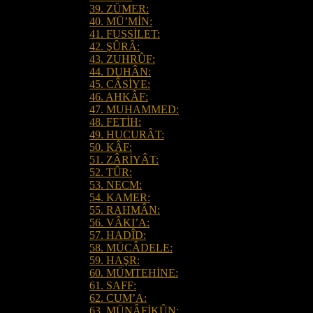
39. ZÜMER:
40. MÜ’MİN:
41. FUSSİLET:
42. ŞÛRÂ:
43. ZUHRÛF:
44. DUHÂN:
45. CÂSİYE:
46. AHKÂF:
47. MUHAMMED:
48. FETİH:
49. HUCURÂT:
50. KÂF:
51. ZÂRİYÂT:
52. TÛR:
53. NECM:
54. KAMER:
55. RAHMÂN:
56. VÂKI’A:
57. HADÎD:
58. MÜCÂDELE:
59. HAŞR:
60. MÜMTEHİNE:
61. SAFF:
62. CUM’A:
63. MÜNÂFİKÛN: