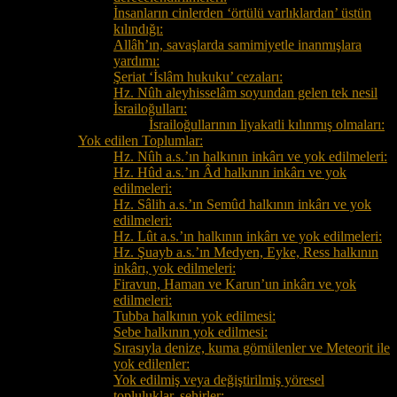
İnsanların cinlerden ‘örtülü varlıklardan’ üstün
kılındığı:
Allâh’ın, savaşlarda samimiyetle inanmışlara
yardımı:
Şeriat ‘İslâm hukuku’ cezaları:
Hz. Nûh aleyhisselâm soyundan gelen tek nesil
İsrailoğulları:
İsrailoğullarının liyakatli kılınmış olmaları:
Yok edilen Toplumlar:
Hz. Nûh a.s.’ın halkının inkârı ve yok edilmeleri:
Hz. Hûd a.s.’ın Âd halkının inkârı ve yok
edilmeleri:
Hz. Sâlih a.s.’ın Semûd halkının inkârı ve yok
edilmeleri:
Hz. Lût a.s.’ın halkının inkârı ve yok edilmeleri:
Hz. Şuayb a.s.’ın Medyen, Eyke, Ress halkının
inkârı, yok edilmeleri:
Firavun, Haman ve Karun’un inkârı ve yok
edilmeleri:
Tubba halkının yok edilmesi:
Sebe halkının yok edilmesi:
Sırasıyla denize, kuma gömülenler ve Meteorit ile
yok edilenler:
Yok edilmiş veya değiştirilmiş yöresel
topluluklar, şehirler: