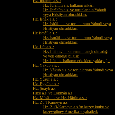
Hz. İbrâhîm a.s. :
Hz. İbrâhîm a.s. halkının inkârı:
Hz. İbrâhîm a.s. ve torunlarının Yahudi
veya Hristiyan olmadıkları:
Hz. İshâk a.s. :
Hz. İshâk a.s. ve torunlarının Yahudi veya
Hristiyan olmadıkları:
Hz İsmâîl a.s. :
Hz. İsmâîl a.s. ve torunlarının Yahudi veya
Hristiyan olmadıkları:
Hz. Lût a.s. :
Hz. Lût a.s.’ın karısının inançlı olmadığı
ve yok edildiği bilgisi:
Hz. Lût a.s. halkının erkeklere yaklaştığı:
Hz. Yâkub a.s. :
Hz. Yâkub a.s. ve torunlarının Yahudi veya
Hristiyan olmadıkları:
Hz. Yûsuf a.s. :
Hz. Eyyûb a.s. :
Hz. Şuayb a.s. :
Hızır a.s. ve Lokmân a.s. :
Hz. Mûsâ a.s. ve Hz. Hârûn a.s. :
Hz. Zu’l-Karneyn a.s. :
Hz. Zu’l-Karneyn a.s.’ın kuzey kutbu ve
kuzey/güney Amerika seyahatleri: