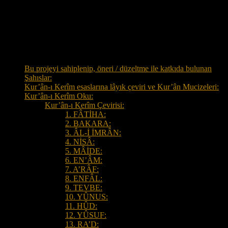
25:7, 25:8, 25:9, 26:152, 26:225, 26:226, 29:10, 30:57,
31:6, 33:58, 35:40, 42:42, 48:11, 48:12, 51:59, 61:5,
61:6, 61:7, 68:11, 68:12, 68:13, 76:31, 85:10<
Tüm Sayfalar
Bu projeyi sahiplenip, öneri / düzeltme ile katkıda bulunan
Şahıslar:
Kur’ân-ı Kerîm esaslarına lâyık çeviri ve Kur’ân Mucizeleri:
Kur’ân-ı Kerîm Oku:
Kur’ân-ı Kerîm Çevirisi:
1. FÂTİHA:
2. BAKARA:
3. ÂL-İ İMRÂN:
4. NİSÂ:
5. MÂİDE:
6. EN’ÂM:
7. A’RÂF:
8. ENFÂL:
9. TEVBE:
10. YÛNUS:
11. HÛD:
12. YÛSUF:
13. RA’D: