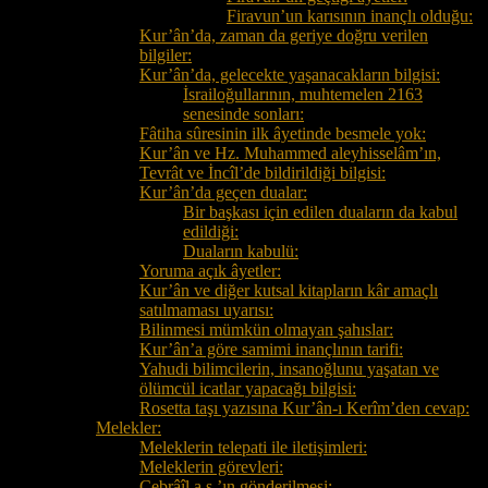
Firavun’un karısının inançlı olduğu:
Kur’ân’da, zaman da geriye doğru verilen
bilgiler:
Kur’ân’da, gelecekte yaşanacakların bilgisi:
İsrailoğullarının, muhtemelen 2163
senesinde sonları:
Fâtiha sûresinin ilk âyetinde besmele yok:
Kur’ân ve Hz. Muhammed aleyhisselâm’ın,
Tevrât ve İncîl’de bildirildiği bilgisi:
Kur’ân’da geçen dualar:
Bir başkası için edilen duaların da kabul
edildiği:
Duaların kabulü:
Yoruma açık âyetler:
Kur’ân ve diğer kutsal kitapların kâr amaçlı
satılmaması uyarısı:
Bilinmesi mümkün olmayan şahıslar:
Kur’ân’a göre samimi inançlının tarifi:
Yahudi bilimcilerin, insanoğlunu yaşatan ve
ölümcül icatlar yapacağı bilgisi:
Rosetta taşı yazısına Kur’ân-ı Kerîm’den cevap:
Melekler:
Meleklerin telepati ile iletişimleri:
Meleklerin görevleri:
Cebrâîl a.s.’ın gönderilmesi: