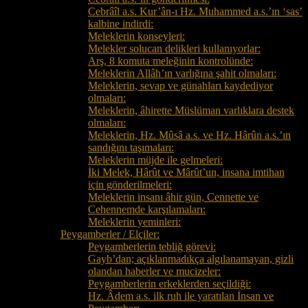
Cebrâîl a.s. Kur’ân-ı Hz. Muhammed a.s.’ın ‘sas’
kalbine indirdi:
Meleklerin konseyleri:
Melekler solucan delikleri kullanıyorlar:
Arş, 8 komuta meleğinin kontrolünde:
Meleklerin Allâh’ın varlığına şahit olmaları:
Meleklerin, sevap ve günahları kaydediyor
olmaları:
Meleklerin, âhirette Müslüman varlıklara destek
olmaları:
Meleklerin, Hz. Mûsâ a.s. ve Hz. Hârûn a.s.’ın
sandığını taşımaları:
Meleklerin müjde ile gelmeleri:
İki Melek, Hârût ve Mârût’un, insana imtihan
için gönderilmeleri:
Meleklerin insanı âhir gün, Cennette ve
Cehennemde karşılamaları:
Meleklerin yeminleri:
Peygamberler / Elçiler:
Peygamberlerin tebliğ görevi:
Gayb’dan; açıklanmadıkça algılanamayan, gizli
olandan haberler ve mucizeler:
Peygamberlerin erkeklerden seçildiği:
Hz. Âdem a.s. ilk ruh ile yaratılan İnsan ve