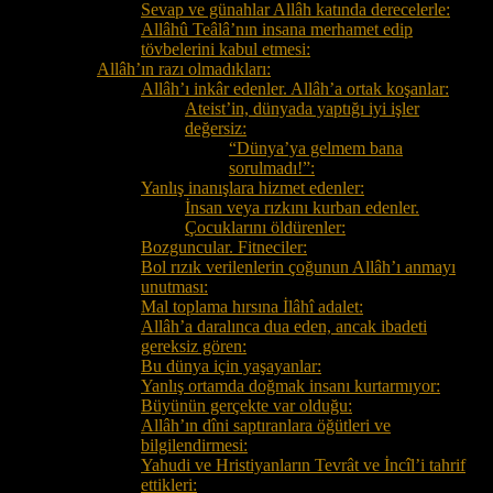
Sevap ve günahlar Allâh katında derecelerle:
Allâhû Teâlâ’nın insana merhamet edip
tövbelerini kabul etmesi:
Allâh’ın razı olmadıkları:
Allâh’ı inkâr edenler. Allâh’a ortak koşanlar:
Ateist’in, dünyada yaptığı iyi işler
değersiz:
“Dünya’ya gelmem bana
sorulmadı!”:
Yanlış inanışlara hizmet edenler:
İnsan veya rızkını kurban edenler.
Çocuklarını öldürenler:
Bozguncular. Fitneciler:
Bol rızık verilenlerin çoğunun Allâh’ı anmayı
unutması:
Mal toplama hırsına İlâhî adalet:
Allâh’a daralınca dua eden, ancak ibadeti
gereksiz gören:
Bu dünya için yaşayanlar:
Yanlış ortamda doğmak insanı kurtarmıyor:
Büyünün gerçekte var olduğu:
Allâh’ın dîni saptıranlara öğütleri ve
bilgilendirmesi:
Yahudi ve Hristiyanların Tevrât ve İncîl’i tahrif
ettikleri: