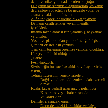
demir ve nikel gibi madenlerden oluştuğu:
Dünyanın merkezindeki ağırlıklarının, volkanik
depremlere yol açtığı ve bu nedenle yollar ve
akarsu yataklarının oluşumu:
Allâh’ın yerdeki delillerine dikkat çekmesi:
Dağların çeşitli renkler veya mineraller
içerdikleri:
İnsanın faydalanması için yaratılmış, hayvanlar
ve bitkiler:
Yosun ve planktondan petrol oluştuğu bilgisi:
Çift / zıt cinsten eşli yaratılış:
Tüm canlı türlerinin organize varlıklar oldukları:
Her şeyin ölümlü olduğu:
„Dabbe“:
Fosil dinozorlar:
Sivrisineğin bulaşıcı hastalıklara yol açan virüs
taşıdığı:
Tohum hücresinin genetik şifreleri:
Buğdayın önceki dönemlerde daha verimli
olması:
Kuşlar kadar verimli uçan araç yapılamıyor:
Kuşların savaşta, haberleşmede
kullanıldıkları:
Denizler arasındaki engel:
Derin denizdeki karanlıklar ve dalga