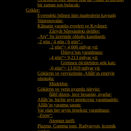
bir zaman son bulacak:
Gökler:
Evrendeki bilinen tüm madenlerin kaynağı
Süpernovalar:
Kâinatın yaratılış evreleri ve Kıyâmet:
Zâriyât Sûresindeki deliller:
„Arş“ Su üzerinde olduğu kanıtlandı:
„2 gün / 4 gün / 6 gün“ :
„2 gün“= 4,606 milyar yıl:
Dünya’nın yaratılması:
„4 gün“= 9,213 milyar yıl:
Görünen ölçülebilen gök katı:
„6 gün“= 13,819 milyar yıl:
Göklerin ve yeryüzünün, Allâh’ın emriyle
oluştuğu:
Müdebbir:
Göklerin ve yerin uyumlu işleyişi:
İlâhî düzen, ince hesaplar, ayarlar:
Allâh’ın, hiçbir şeyi gerekçesiz yaratmadığı:
Allâh’ın yaratma sanatı:
Var olan her şeyin örneksiz yaratılması:
„Zerre“:
Atomun tarifi:
Plazma, Gamma ışını, Radyasyon, kozmik