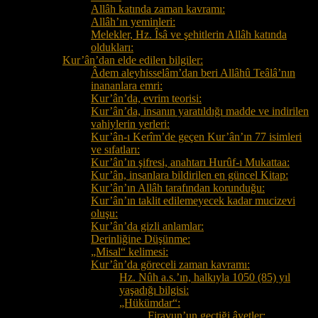
Allâh katında zaman kavramı:
Allâh’ın yeminleri:
Melekler, Hz. Îsâ ve şehitlerin Allâh katında
oldukları:
Kur’ân’dan elde edilen bilgiler:
Âdem aleyhisselâm’dan beri Allâhû Teâlâ’nın
inananlara emri:
Kur’ân’da, evrim teorisi:
Kur’ân’da, insanın yaratıldığı madde ve indirilen
vahiylerin yerleri:
Kur’ân-ı Kerîm’de geçen Kur’ân’ın 77 isimleri
ve sıfatları:
Kur’ân’ın şifresi, anahtarı Hurûf-ı Mukattaa:
Kur’ân, insanlara bildirilen en güncel Kitap:
Kur’ân’ın Allâh tarafından korunduğu:
Kur’ân’ın taklit edilemeyecek kadar mucizevi
oluşu:
Kur’ân’da gizli anlamlar:
Derinliğine Düşünme:
„Misal“ kelimesi:
Kur’ân’da göreceli zaman kavramı:
Hz. Nûh a.s.’ın, halkıyla 1050 (85) yıl
yaşadığı bilgisi:
„Hükümdar“:
Firavun’un geçtiği âyetler: