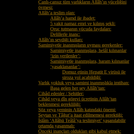
Canlı-cansız tüm varlıkların Allâh’ın yüceliğini
övmesi:
Allâh’a teslim olan:
Allâh’a hamd ile ibadet:
5 vakit namaz emri ve kılınış şekli:
Oruç tutmanın vücuda faydaları:
Delillerle inanç:
Allâh’ın sevdiği kulları:
Samimiyetle inanmışların uyması gerekenler:
Samimiyetle inanmışlara, helâl kılınanlar
‘izin verilenler’:
Samimiyetle inanmışlara, haram kılınanlar
‘yasaklananlar’:
Domuz etinin Hepatit E virüsü ile
siroza yol açabildiği:
Varlık yokluk veya samimi inanmışlıkla imtihan:
Başa gelen her şey Allâh’tan:
Cihâd edenler / Şehitler:
Cihâd veya dîn görevi ücretinin Allâh’tan
beklenmesi gerekliliği:
Söz veya yeminin Allâh katındaki önemi:
Şeytan ve Tâğut’a itaat edilmemesi gerektiği:
İslâm ‘Allâhü Teâlâ’ya teslimiyet’ yaşanılabilir
ortamda yaşanmalı:
Önceki inançları oldukları gibi kabul etmek: