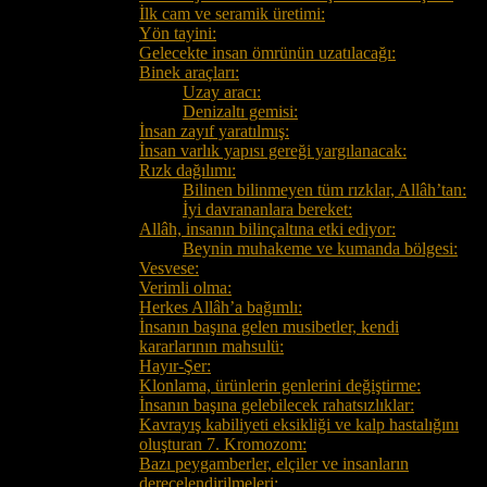
İlk cam ve seramik üretimi:
Yön tayini:
Gelecekte insan ömrünün uzatılacağı:
Binek araçları:
Uzay aracı:
Denizaltı gemisi:
İnsan zayıf yaratılmış:
İnsan varlık yapısı gereği yargılanacak:
Rızk dağılımı:
Bilinen bilinmeyen tüm rızklar, Allâh’tan:
İyi davrananlara bereket:
Allâh, insanın bilinçaltına etki ediyor:
Beynin muhakeme ve kumanda bölgesi:
Vesvese:
Verimli olma:
Herkes Allâh’a bağımlı:
İnsanın başına gelen musibetler, kendi
kararlarının mahsulü:
Hayır-Şer:
Klonlama, ürünlerin genlerini değiştirme:
İnsanın başına gelebilecek rahatsızlıklar:
Kavrayış kabiliyeti eksikliği ve kalp hastalığını
oluşturan 7. Kromozom:
Bazı peygamberler, elçiler ve insanların
derecelendirilmeleri: