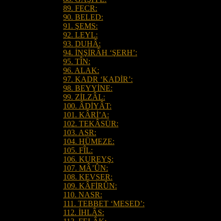
89. FECR:
90. BELED:
91. ŞEMS:
92. LEYL:
93. DUHÂ:
94. İNŞİRÂH ‘ŞERH’:
95. TÎN:
96. ALAK:
97. KADR ‘KADİR’:
98. BEYYİNE:
99. ZİLZÂL:
100. ÂDİYÂT:
101. KÂRİ’A:
102. TEKÂSÜR:
103. ASR:
104. HÜMEZE:
105. FÎL:
106. KUREYŞ:
107. MÂ’ÛN:
108. KEVSER:
109. KÂFİRÛN:
110. NASR:
111. TEBBET ‘MESED’:
112. İHLÂS: