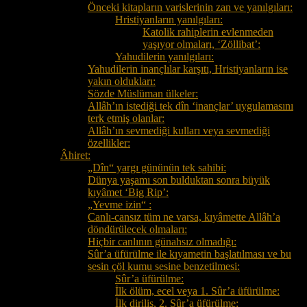
Önceki kitapların varislerinin zan ve yanılgıları:
Hristiyanların yanılgıları:
Katolik rahiplerin evlenmeden
yaşıyor olmaları, ‘Zöllibat’:
Yahudilerin yanılgıları:
Yahudilerin inançlılar karşıtı, Hristiyanların ise
yakın oldukları:
Sözde Müslüman ülkeler:
Allâh’ın istediği tek dîn ‘inançlar’ uygulamasını
terk etmiş olanlar:
Allâh’ın sevmediği kulları veya sevmediği
özellikler:
Âhiret:
„Dîn“ yargı gününün tek sahibi:
Dünya yaşamı son bulduktan sonra büyük
kıyâmet ‘Big Rip’:
„Yevme izin“ :
Canlı-cansız tüm ne varsa, kıyâmette Allâh’a
döndürülecek olmaları:
Hiçbir canlının günahsız olmadığı:
Sûr’a üfürülme ile kıyametin başlatılması ve bu
sesin çöl kumu sesine benzetilmesi:
Sûr’a üfürülme:
İlk ölüm, ecel veya 1. Sûr’a üfürülme:
İlk diriliş, 2. Sûr’a üfürülme: