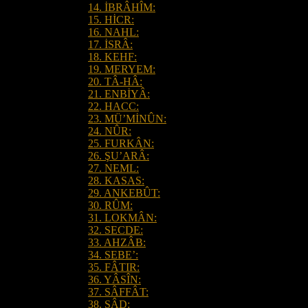
14. İBRÂHÎM:
15. HİCR:
16. NAHL:
17. İSRÂ:
18. KEHF:
19. MERYEM:
20. TÂ-HÂ:
21. ENBİYÂ:
22. HACC:
23. MÜ’MİNÛN:
24. NÛR:
25. FURKÂN:
26. ŞU’ARÂ:
27. NEML:
28. KASAS:
29. ANKEBÛT:
30. RÛM:
31. LOKMÂN:
32. SECDE:
33. AHZÂB:
34. SEBE’:
35. FÂTIR:
36. YÂSÎN:
37. SÂFFÂT:
38. SÂD: