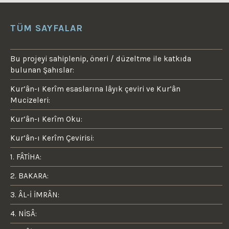
TÜM SAYFALAR
Bu projeyi sahiplenip, öneri / düzeltme ile katkıda
bulunan Şahıslar:
Kur’ân-ı Kerîm esaslarına lâyık çeviri ve Kur’ân
Mucizeleri:
Kur’ân-ı Kerîm Oku:
Kur’ân-ı Kerîm Çevirisi:
1. FÂTİHA:
2. BAKARA:
3. ÂL-İ İMRÂN:
4. NİSÂ: