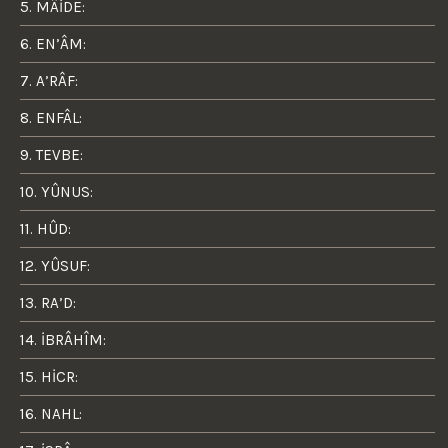
5. MÂİDE:
6. EN’ÂM:
7. A’RÂF:
8. ENFÂL:
9. TEVBE:
10. YÛNUS:
11. HÛD:
12. YÛSUF:
13. RA’D:
14. İBRÂHÎM:
15. HİCR:
16. NAHL: