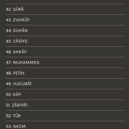
42. ŞÛRÂ:
43. ZUHRÛF:
44. DUHÂN:
45. CÂSİYE:
46. AHKÂF:
47. MUHAMMED:
48. FETİH:
49. HUCURÂT:
50. KÂF:
51. ZÂRİYÂT:
52. TÛR:
53. NECM: