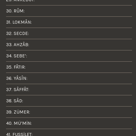
30. RÛM:
31. LOKMÂN:
32. SECDE:
33. AHZÂB:
34. SEBE’:
35. FÂTIR:
36. YÂSÎN:
37. SÂFFÂT:
38. SÂD:
39. ZÜMER:
40. MÜ’MİN:
41. FUSSİLET: