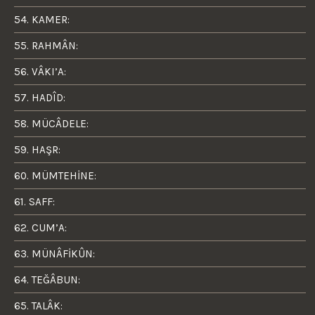
54. KAMER:
55. RAHMÂN:
56. VÂKI’A:
57. HADÎD:
58. MÜCÂDELE:
59. HAŞR:
60. MÜMTEHİNE:
61. SAFF:
62. CUM’A:
63. MÜNÂFİKÛN:
64. TEĞÂBUN:
65. TALÂK: