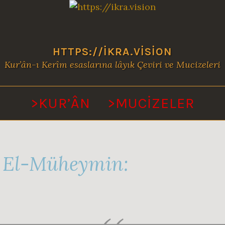
HTTPS://IKRA.VISION
Kur’ân-ı Kerîm esaslarına lâyık Çeviri ve Mucizeleri
>KUR’ÂN
>MUCİZELER
 El-Müheymin: