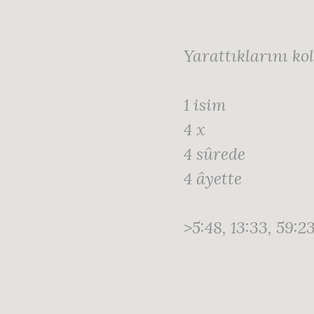
Yarattıklarını ko
1 isim
4 x
4 sûrede
4 âyette
>5:48, 13:33, 59:23