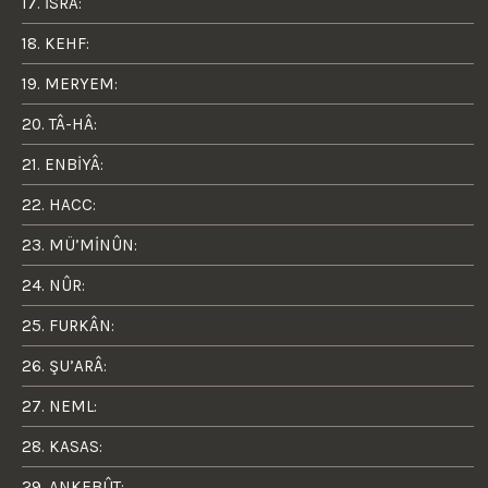
17. İSRÂ:
18. KEHF:
19. MERYEM:
20. TÂ-HÂ:
21. ENBİYÂ:
22. HACC:
23. MÜ’MİNÛN:
24. NÛR:
25. FURKÂN:
26. ŞU’ARÂ:
27. NEML:
28. KASAS:
29. ANKEBÛT: