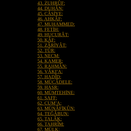
43. ZUHRÛF:
44. DUHÂN:
45. CÂSİYE:
46. AHKÂF:
47. MUHAMMED:
48. FETİH:
49. HUCURÂT:
50. KÂF:
51. ZÂRİYÂT:
52. TÛR:
53. NECM:
54. KAMER:
55. RAHMÂN:
56. VÂKI’A:
57. HADÎD:
58. MÜCÂDELE:
59. HAŞR:
60. MÜMTEHİNE:
61. SAFF:
62. CUM’A:
63. MÜNÂFİKÛN:
64. TEĞÂBUN:
65. TALÂK:
66. TAHRÎM:
67. MÜLK: