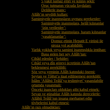
5 vakit namaz emri ve kılınış şekli:
Oruç tutmanın vücuda faydaları:
Delillerle inanç:
Allâh’ın sevdiği kulları:
Samimiyetle inanmışların uyması gerekenler:
Samimiyetle inanmışlara, helâl kılınanlar
‘izin verilenler’:
Samimiyetle inanmışlara, haram kılınanlar
‘yasaklananlar’:
Domuz etinin Hepatit E virüsü ile
siroza yol açabildiği:
Varlık yokluk veya samimi inanmışlıkla imtihan:
Başa gelen her şey Allâh’tan:
Cihâd edenler / Şehitler:
Cihâd veya dîn görevi ücretinin Allâh’tan
beklenmesi gerekliliği:
Söz veya yeminin Allâh katındaki önemi:
Şeytan ve Tâğut’a itaat edilmemesi gerektiği:
İslâm ‘Allâhü Teâlâ’ya teslimiyet’ yaşanılabilir
ortamda yaşanmalı:
Önceki inançları oldukları gibi kabul etmek:
Sevap ve günahlar Allâh katında derecelerle:
Allâhû Teâlâ’nın insana merhamet edip
tövbelerini kabul etmesi:
Allâh’ın razı olmadıkları: