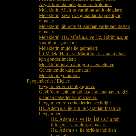
Arş, 8 komuta meleğinin kontrolünde:
Meleklerin Allâh’ın varlığına şahit olmaları:
Meleklerin, sevap ve günahları kaydediyor
olmaları:
Meleklerin, âhirette Müslüman varlıklara destek
olmaları:
Meleklerin, Hz. Mûsâ a.s. ve Hz. Hârûn a.s.’ın
sandığını taşımaları:
Meleklerin müjde ile gelmeleri:
İki Melek, Hârût ve Mârût’un, insana imtihan
için gönderilmeleri:
Meleklerin insanı âhir gün, Cennette ve
Cehennemde karşılamaları:
Meleklerin yeminleri:
Peygamberler / Elçiler:
Peygamberlerin tebliğ görevi:
Gayb’dan; açıklanmadıkça algılanamayan, gizli
olandan haberler ve mucizeler:
Peygamberlerin erkeklerden seçildiği:
Hz. Âdem a.s. ilk ruh ile yaratılan İnsan ve
Peygamber:
Hz. Âdem a.s. ve Hz. Îsâ a.s.’ın ruh
üflenerek yaratılmış olmaları:
Hz. Âdem a.s. ile birlikte indirilen
hayvanlar: