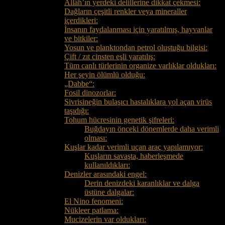
Allâh’ın yerdeki delillerine dikkat çekmesi:
Dağların çeşitli renkler veya mineraller
içerdikleri:
İnsanın faydalanması için yaratılmış, hayvanlar
ve bitkiler:
Yosun ve planktondan petrol oluştuğu bilgisi:
Çift / zıt cinsten eşli yaratılış:
Tüm canlı türlerinin organize varlıklar oldukları:
Her şeyin ölümlü olduğu:
„Dabbe“:
Fosil dinozorlar:
Sivrisineğin bulaşıcı hastalıklara yol açan virüs
taşıdığı:
Tohum hücresinin genetik şifreleri:
Buğdayın önceki dönemlerde daha verimli
olması:
Kuşlar kadar verimli uçan araç yapılamıyor:
Kuşların savaşta, haberleşmede
kullanıldıkları:
Denizler arasındaki engel:
Derin denizdeki karanlıklar ve dalga
üstüne dalgalar:
El Nino fenomeni:
Nükleer patlama:
Mucizelerin var oldukları: