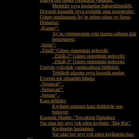
Dünya dışı başka varlıkların yaşadığı:
Melekler veya kuşlardan bahsedilmediği:
Devamlı karanlık veya aydınlık olan gezegenler:
Güneş tutulmasına Ay’ın sebep oluşu ve Saros
Döngüsü:
„Kamer“:
Ay’ın yörüngesinin eski hurma salkımı dalı
benzetmesi:
„Şems“:
„Zilzâl“ Güneş sisteminin geleceği:
„Zilzâl-2“ Güneş sisteminin geleceği:
„Zilzâl-3“ Güneş sisteminin geleceği:
Uzayda yolculuk yapılacağının bildirimi:
Tehlikeli plazma veya kozmik ışınlar:
Evrenin tek olmadığı bilgisi:
„Semavat” :
„Semavati”:
„Semae“ :
Kara delikler:
Kıyâmet anlatımı kara deliklerle son
buluyor:
Karanlık Madde / Yerçekimi Dalgaları:
Var olan her şeyi yok eden kıyâmet, ‘Big Rip’:
Kıyâmetin başlaması:
Var olan her şeyi yok eden kıyâmetin hızı: