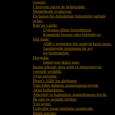
orgazm:
Cinsiyetin sperm ile belirlendiği:
Memelilerde ovulasyon:
En hassas his dokularının bulunduğu parmak
uçları:
Ruh’un varlığı:
Uykunun ölüme benzetilmesi:
Komadaki insanın ruhu bekletiliyor:
Hür irade:
Allâh’ı görmeden hür iradeyle kesin inanç:
Samimiyetle inanmanın bir şey
kaybettirmediği:
Duygular:
İşitmeyene ikinci şans:
İnsana telepati, duru görü ve teleportasyon
yeteneği verildiği:
Ayna nöronlar:
İlham’ı Allâh’tan aldığımız:
Tüm bilim dallarını araştırmamıza teşvik:
Aklın kullanılması:
Arkeoloji ve kalıntıların araştırılmasına teşvik:
İlk cam ve seramik üretimi:
Yön tayini:
Gelecekte insan ömrünün uzatılacağı:
Binek araçları: