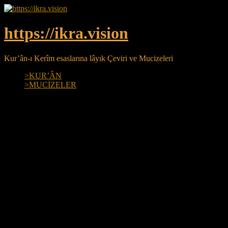
Skip
to
content
https://ikra.vision
Kur’ân-ı Kerîm esaslarına lâyık Çeviri ve Mucizeleri
>KUR’ÂN
>MUCİZELER
More
Hiçbir canlının günahsız olmadığı:
Ve hepsinin âhir gün diriltileceği ve yargılanacak
olması.
>16:61, 17:50, 17:51, 35:45<