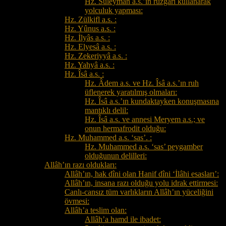
Hz. Süleymân a.s.’ın rüzgârı kullanarak
yolculuk yapması:
Hz. Zülkifl a.s. :
Hz. Yûnus a.s. :
Hz. İlyâs a.s. :
Hz. Elyesâ a.s. :
Hz. Zekeriyyâ a.s. :
Hz. Yahyâ a.s. :
Hz. Îsâ a.s. :
Hz. Âdem a.s. ve Hz. Îsâ a.s.’ın ruh
üflenerek yaratılmış olmaları:
Hz. Îsâ a.s.’ın kundaktayken konuşmasına
mantıklı delil:
Hz. Îsâ a.s. ve annesi Meryem a.s.; ve
onun hermafrodit olduğu:
Hz. Muhammed a.s. ‘sas’. :
Hz. Muhammed a.s. ‘sas’ peygamber
olduğunun delilleri:
Allâh’ın razı oldukları:
Allâh’ın, hak dîni olan Hanif dîni ‘İlâhi esasları’:
Allâh’ın, insana razı olduğu yolu idrak ettirmesi:
Canlı-cansız tüm varlıkların Allâh’ın yüceliğini
övmesi:
Allâh’a teslim olan:
Allâh’a hamd ile ibadet: