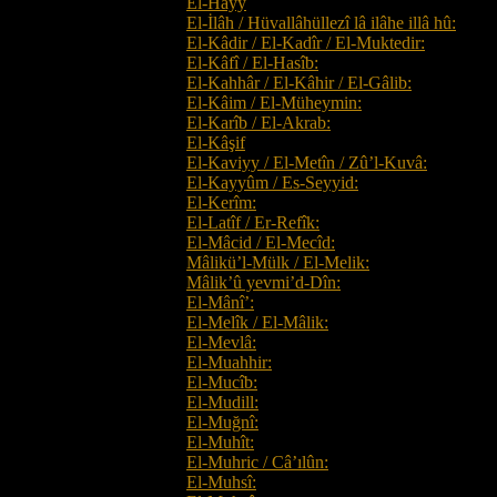
El-Hayy
El-İlâh / Hüvallâhüllezî lâ ilâhe illâ hû:
El-Kâdir / El-Kadîr / El-Muktedir:
El-Kâfî / El-Hasîb:
El-Kahhâr / El-Kâhir / El-Gâlib:
El-Kâim / El-Müheymin:
El-Karîb / El-Akrab:
El-Kâşif
El-Kaviyy / El-Metîn / Zû’l-Kuvâ:
El-Kayyûm / Es-Seyyid:
El-Kerîm:
El-Latîf / Er-Refîk:
El-Mâcid / El-Mecîd:
Mâlikü’l-Mülk / El-Melik:
Mâlik’û yevmi’d-Dîn:
El-Mânî’:
El-Melîk / El-Mâlik:
El-Mevlâ:
El-Muahhir:
El-Mucîb:
El-Mudill:
El-Muğnî:
El-Muhît:
El-Muhric / Câ’ılûn:
El-Muhsî: