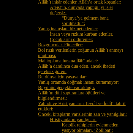
Allâh’ı inkâr edenler. Allâh’a ortak koşanlar:
Ateist’in, dünyada yaptığı iyi işler
değersiz:
“Dünya’ya gelmem bana
sorulmadı!”:
Yanlış inanışlara hizmet edenler:
İnsan veya rızkını kurban edenler.
Çocuklarını öldürenler:
Bozguncular. Fitneciler:
Bol rızık verilenlerin çoğunun Allâh’ı anmayı
unutması:
Mal toplama hırsına İlâhî adalet:
Allâh’a daralınca dua eden, ancak ibadeti
gereksiz gören:
Bu dünya için yaşayanlar:
Yanlış ortamda doğmak insanı kurtarmıyor:
Büyünün gerçekte var olduğu:
Allâh’ın dîni saptıranlara öğütleri ve
bilgilendirmesi:
Yahudi ve Hristiyanların Tevrât ve İncîl’i tahrif
ettikleri:
Önceki kitapların varislerinin zan ve yanılgıları:
Hristiyanların yanılgıları:
Katolik rahiplerin evlenmeden
yaşıyor olmaları, ‘Zöllibat’: