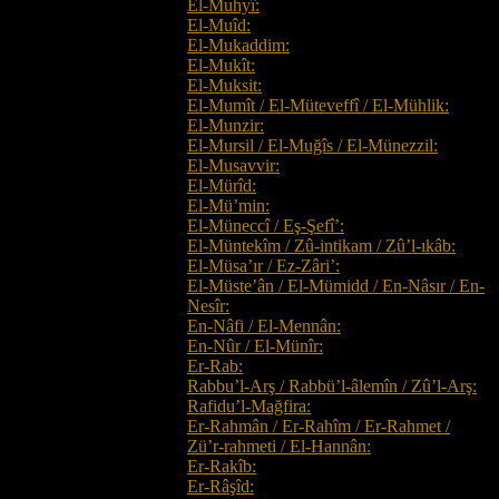
El-Muhyî:
El-Muîd:
El-Mukaddim:
El-Mukît:
El-Muksit:
El-Mumît / El-Müteveffî / El-Mühlik:
El-Munzir:
El-Mursil / El-Muğîs / El-Münezzil:
El-Musavvir:
El-Mürîd:
El-Mü’min:
El-Müneccî / Eş-Şefî’:
El-Müntekîm / Zû-intikam / Zû’l-ıkâb:
El-Müsa’ır / Ez-Zâri’:
El-Müste’ân / El-Mümidd / En-Nâsır / En-
Nesîr:
En-Nâfi / El-Mennân:
En-Nûr / El-Münîr:
Er-Rab:
Rabbu’l-Arş / Rabbü’l-âlemîn / Zû’l-Arş:
Rafidu’l-Mağfira:
Er-Rahmân / Er-Rahîm / Er-Rahmet /
Zü’r-rahmeti / El-Hannân:
Er-Rakîb:
Er-Râşîd: