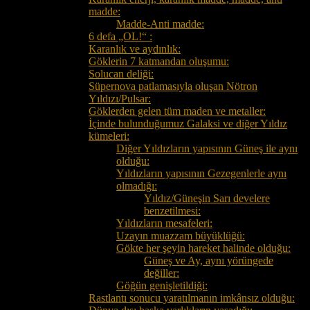
madde:
Madde-Anti madde:
6 defa „OL!“ :
Karanlık ve aydınlık:
Göklerin 7 katmandan oluşumu:
Solucan deliği:
Süpernova patlamasıyla oluşan Nötron
Yıldızı/Pulsar:
Göklerden gelen tüm maden ve metaller:
İçinde bulunduğumuz Galaksi ve diğer Yıldız
kümeleri:
Diğer Yıldızların yapısının Güneş ile aynı
olduğu:
Yıldızların yapısının Gezegenlerle aynı
olmadığı:
Yıldız/Güneşin Sarı develere
benzetilmesi:
Yıldızların mesafeleri:
Uzayın muazzam büyüklüğü:
Gökte her şeyin hareket halinde olduğu:
Güneş ve Ay, aynı yörüngede
değiller:
Göğün genişletildiği:
Rastlantı sonucu yaratılmanın imkânsız olduğu: