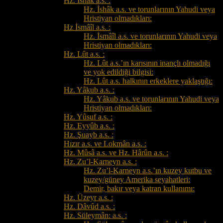
Hz. İshâk a.s. :
Hz. İshâk a.s. ve torunlarının Yahudi veya
Hristiyan olmadıkları:
Hz İsmâîl a.s. :
Hz. İsmâîl a.s. ve torunlarının Yahudi veya
Hristiyan olmadıkları:
Hz. Lût a.s. :
Hz. Lût a.s.’ın karısının inançlı olmadığı
ve yok edildiği bilgisi:
Hz. Lût a.s. halkının erkeklere yaklaştığı:
Hz. Yâkub a.s. :
Hz. Yâkub a.s. ve torunlarının Yahudi veya
Hristiyan olmadıkları:
Hz. Yûsuf a.s. :
Hz. Eyyûb a.s. :
Hz. Şuayb a.s. :
Hızır a.s. ve Lokmân a.s. :
Hz. Mûsâ a.s. ve Hz. Hârûn a.s. :
Hz. Zu’l-Karneyn a.s. :
Hz. Zu’l-Karneyn a.s.’ın kuzey kutbu ve
kuzey/güney Amerika seyahatleri:
Demir, bakır veya katran kullanımı:
Hz. Üzeyr a.s. :
Hz. Dâvûd a.s. :
Hz. Süleymân: a.s. :