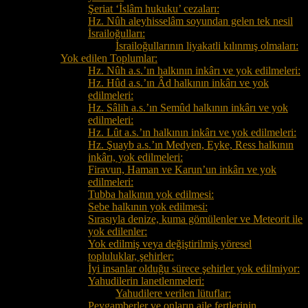
Şeriat ‘İslâm hukuku’ cezaları:
Hz. Nûh aleyhisselâm soyundan gelen tek nesil
İsrailoğulları:
İsrailoğullarının liyakatli kılınmış olmaları:
Yok edilen Toplumlar:
Hz. Nûh a.s.’ın halkının inkârı ve yok edilmeleri:
Hz. Hûd a.s.’ın Âd halkının inkârı ve yok
edilmeleri:
Hz. Sâlih a.s.’ın Semûd halkının inkârı ve yok
edilmeleri:
Hz. Lût a.s.’ın halkının inkârı ve yok edilmeleri:
Hz. Şuayb a.s.’ın Medyen, Eyke, Ress halkının
inkârı, yok edilmeleri:
Firavun, Haman ve Karun’un inkârı ve yok
edilmeleri:
Tubba halkının yok edilmesi:
Sebe halkının yok edilmesi:
Sırasıyla denize, kuma gömülenler ve Meteorit ile
yok edilenler:
Yok edilmiş veya değiştirilmiş yöresel
topluluklar, şehirler:
İyi insanlar olduğu sürece şehirler yok edilmiyor:
Yahudilerin lanetlenmeleri:
Yahudilere verilen lütuflar:
Peygamberler ve onların aile fertlerinin