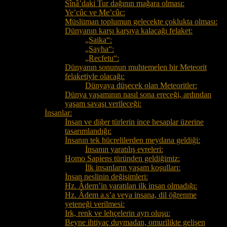
Sînâ’daki Tur dağının mağara olması:
Ye’cûc ve Me’cûc:
Müslüman toplumun gelecekte çoklukta olması:
Dünyanın karşı karşıya kalacağı felaket:
„Saika“:
„Sayha“:
„Recfetu“:
Dünyanın sonunun muhtemelen bir Meteorit
felaketiyle olacağı:
Dünyaya düşecek olan Meteoritler:
Dünya yaşamının nasıl sona ereceği, ardından
yaşam savaşı verileceği:
İnsanlar:
İnsan ve diğer türlerin ince hesaplar üzerine
tasarımlandığı:
İnsanın tek hücrelilerden meydana geldiği:
İnsanın yaratılış evreleri:
Homo Sapiens türünden geldiğimiz:
İlk insanların yaşam koşulları:
İnsan neslinin değişimleri:
Hz. Âdem’in yaratılan ilk insan olmadığı:
Hz. Âdem a.s’a veya insana, dil öğrenme
yeteneği verilmesi:
Irk, renk ve lehçelerin ayrı oluşu:
Beyne ihtiyaç duymadan, omurilikte gelişen