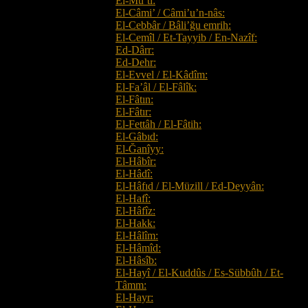
El-Mu’tî:
El-Câmi’ / Câmi’u’n-nâs:
El-Cebbâr / Bâli’ğu emrih:
El-Cemîl / Et-Tayyib / En-Nazîf:
Ed-Dârr:
Ed-Dehr:
El-Evvel / El-Kâdîm:
El-Fa’âl / El-Fâlîk:
El-Fâtın:
El-Fâtır:
El-Fettâh / El-Fâtih:
El-Gâbıd:
El-Ğanîyy:
El-Hâbîr:
El-Hâdî:
El-Hâfıd / El-Müzill / Ed-Deyyân:
El-Hafî:
El-Hâfîz:
El-Hakk:
El-Hâlîm:
El-Hâmîd:
El-Hâsîb:
El-Hayî / El-Kuddûs / Es-Sübbûh / Et-
Tâmm:
El-Hayr: