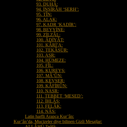
93. DUHÂ:
94. İNŞİRÂH ‘ŞERH’:
95. TÎN:
96. ALAK:
97. KADR ‘KADİR’:
98. BEYYİNE:
99. ZİLZÂL:
100. ÂDİYÂT:
101. KÂRİ’A:
102. TEKÂSÜR:
103. ASR:
104. HÜMEZE:
105. FÎL:
106. KUREYŞ:
107. MÂ’ÛN:
108. KEVSER:
109. KÂFİRÛN:
110. NASR:
111. TEBBET ‘MESED’:
112. İHLÂS:
113. FELÂK:
114. NÂS:
Latin harfli Arapça Kur’ân:
Kur’ân’da, Mucizeler diye bilinen Gizli Mesajlar:
ALLÂHÜ Teâlâ: