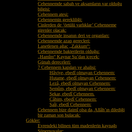
Cehennemde sabah ve akşamların var olduğu
bilgisi:
Cehennem ateşi:
Cehennemin gerekliliği:
Cinlerden de ‘örtülü varlıklar’ Cehenneme
girenler olacak:
Cehennemde insanın deri ve organları:
Cehennemde azap gereçleri:
Lanetlenen ağaç „Zakkum“:
Cehennemde bakterilerin olduğu:
„Hamîm“ Kaynar Su’dan içecek:
Günah dereceleri:
7 Cehennem kapıları ve ahalisi:
Hâviye, ebedî olmayan Cehennem:
Hutame, ebedî olmayan Cehennem:
Lezâ, ebedî olmayan Cehennem:
Semûm, ebedî olmayan Cehennem:
Sekar, ebedî Cehennem.
Câhim, ebedî Cehennem:
Saîr, ebedî Cehennem:
Cehennem bize daimî olsa da, Allâh’ın dilediği
bir zaman son bulacak:
Gökler:
Evrendeki bilinen tüm madenlerin kaynağı
Süpernovalar: