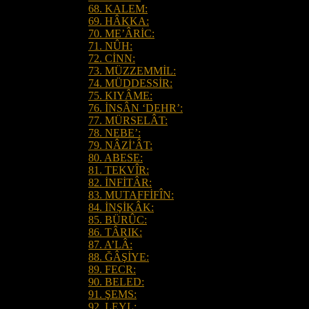
68. KALEM:
69. HÂKKA:
70. ME’ÂRİC:
71. NÛH:
72. CİNN:
73. MÜZZEMMİL:
74. MÜDDESSİR:
75. KIYÂME:
76. İNSÂN ‘DEHR’:
77. MÜRSELÂT:
78. NEBE’:
79. NÂZİ’ÂT:
80. ABESE:
81. TEKVÎR:
82. İNFİTÂR:
83. MUTAFFİFÎN:
84. İNŞİKÂK:
85. BÜRÛC:
86. TÂRIK:
87. A’LÂ:
88. ĞÂŞİYE:
89. FECR:
90. BELED:
91. ŞEMS:
92. LEYL: