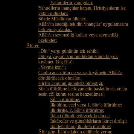
Yahudilerin yanılgıları:
Yahudilerin inançlılar karşıtı, Hristiyanların ise
yakın oldukları:
Sözde Müslüman ülkeler:
Allâh’ın istediği tek dîn ‘inançlar’ uygulamasını
terk etmiş olanlar:
Allâh’ın sevmediği kulları veya sevmediği
özellikler:
Âhiret:
„Dîn“ yargı gününün tek sahibi:
Dünya yaşamı son bulduktan sonra büyük
kıyâmet ‘Big Rip’:
„Yevme izin“ :
Canlı-cansız tüm ne varsa, kıyâmette Allâh’a
döndürülecek olmaları:
Hiçbir canlının günahsız olmadığı:
Sûr’a üfürülme ile kıyametin başlatılması ve bu
sesin çöl kumu sesine benzetilmesi:
Sûr’a üfürülme:
İlk ölüm, ecel veya 1. Sûr’a üfürülme:
İlk diriliş, 2. Sûr’a üfürülme:
İkinci ölümü getirecek kıyâmet:
İnkârcılar ve günahkârların ikinci dirilişi:
İki defa ölüm, iki defa diriltilme:
Âhir gün, İlâhî adaletin delillerle yerine