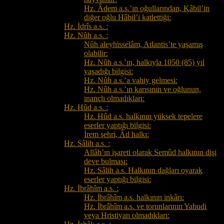
Hz. Âdem a.s.’ın oğullarından, Kâbil’in
diğer oğlu Hâbil’i katlettiği:
Hz. İdrîs a.s. :
Hz. Nûh a.s. :
Nûh aleyhisselâm, Atlantis’te yaşamış
olabilir:
Hz. Nûh a.s.’ın, halkıyla 1050 (85) yıl
yaşadığı bilgisi:
Hz. Nûh a.s.’a vahiy gelmesi:
Hz. Nûh a.s.’ın karısının ve oğlunun,
inançlı olmadıkları:
Hz. Hûd a.s. :
Hz. Hûd a.s. halkının yüksek tepelere
eserler yaptığı bilgisi:
İrem şehri, Âd halkı:
Hz. Sâlih a.s. :
Allâh’ın işareti olarak Semûd halkının dişi
deve bulması:
Hz. Sâlih a.s. Halkının dağları oyarak
eserler yaptığı bilgisi:
Hz. İbrâhîm a.s. :
Hz. İbrâhîm a.s. halkının inkârı:
Hz. İbrâhîm a.s. ve torunlarının Yahudi
veya Hristiyan olmadıkları: