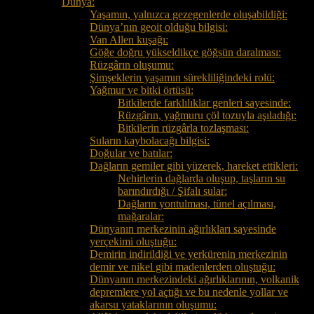
Dünya:
Yaşamın, yalnızca gezegenlerde oluşabildiği:
Dünya’nın geoit olduğu bilgisi:
Van Allen kuşağı:
Göğe doğru yükseldikçe göğsün daralması:
Rüzgârın oluşumu:
Şimşeklerin yaşamın sürekliliğindeki rolü:
Yağmur ve bitki örtüsü:
Bitkilerde farklılıklar genleri sayesinde:
Rüzgârın, yağmuru çöl tozuyla aşıladığı:
Bitkilerin rüzgârla tozlaşması:
Suların kaybolacağı bilgisi:
Doğular ve batılar:
Dağların gemiler gibi yüzerek, hareket ettikleri:
Nehirlerin dağlarda oluşup, taşların su
barındırdığı / Şifalı sular:
Dağların yontulması, tünel açılması,
mağaralar:
Dünyanın merkezinin ağırlıkları sayesinde
yerçekimi oluştuğu:
Demirin indirildiği ve yerkürenin merkezinin
demir ve nikel gibi madenlerden oluştuğu:
Dünyanın merkezindeki ağırlıklarının, volkanik
depremlere yol açtığı ve bu nedenle yollar ve
akarsu yataklarının oluşumu: