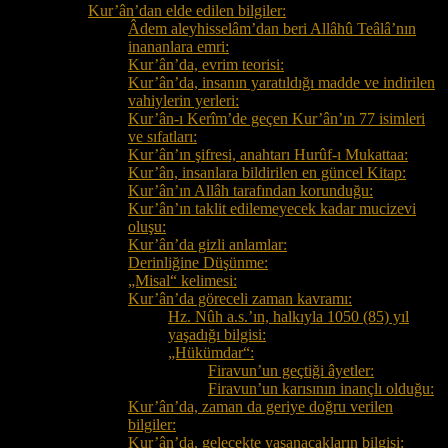
Kur’ân’dan elde edilen bilgiler:
Âdem aleyhisselâm’dan beri Allâhû Teâlâ’nın
inananlara emri:
Kur’ân’da, evrim teorisi:
Kur’ân’da, insanın yaratıldığı madde ve indirilen
vahiylerin yerleri:
Kur’ân-ı Kerîm’de geçen Kur’ân’ın 77 isimleri
ve sıfatları:
Kur’ân’ın şifresi, anahtarı Hurûf-ı Mukattaa:
Kur’ân, insanlara bildirilen en güncel Kitap:
Kur’ân’ın Allâh tarafından korunduğu:
Kur’ân’ın taklit edilemeyecek kadar mucizevi
oluşu:
Kur’ân’da gizli anlamlar:
Derinliğine Düşünme:
„Misal“ kelimesi:
Kur’ân’da göreceli zaman kavramı:
Hz. Nûh a.s.’ın, halkıyla 1050 (85) yıl
yaşadığı bilgisi:
„Hükümdar“:
Firavun’un geçtiği âyetler:
Firavun’un karısının inançlı olduğu:
Kur’ân’da, zaman da geriye doğru verilen
bilgiler:
Kur’ân’da, gelecekte yaşanacakların bilgisi: