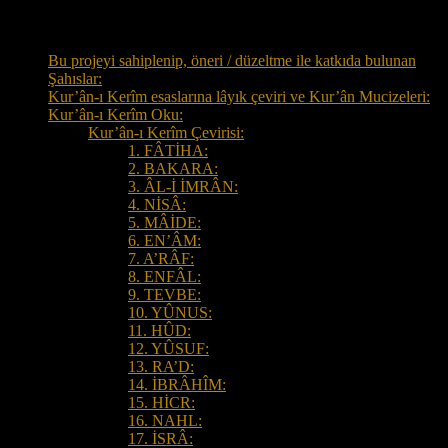
Tüm Sayfalar
Bu projeyi sahiplenip, öneri / düzeltme ile katkıda bulunan
Şahıslar:
Kur’ân-ı Kerîm esaslarına lâyık çeviri ve Kur’ân Mucizeleri:
Kur’ân-ı Kerîm Oku:
Kur’ân-ı Kerîm Çevirisi:
1. FÂTİHA:
2. BAKARA:
3. ÂL-İ İMRÂN:
4. NİSÂ:
5. MÂİDE:
6. EN’ÂM:
7. A’RÂF:
8. ENFÂL:
9. TEVBE:
10. YÛNUS:
11. HÛD:
12. YÛSUF:
13. RA’D:
14. İBRÂHÎM:
15. HİCR:
16. NAHL:
17. İSRÂ: