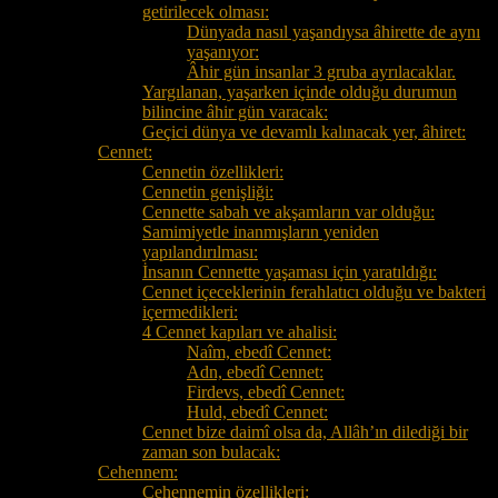
getirilecek olması:
Dünyada nasıl yaşandıysa âhirette de aynı
yaşanıyor:
Âhir gün insanlar 3 gruba ayrılacaklar.
Yargılanan, yaşarken içinde olduğu durumun
bilincine âhir gün varacak:
Geçici dünya ve devamlı kalınacak yer, âhiret:
Cennet:
Cennetin özellikleri:
Cennetin genişliği:
Cennette sabah ve akşamların var olduğu:
Samimiyetle inanmışların yeniden
yapılandırılması:
İnsanın Cennette yaşaması için yaratıldığı:
Cennet içeceklerinin ferahlatıcı olduğu ve bakteri
içermedikleri:
4 Cennet kapıları ve ahalisi:
Naîm, ebedî Cennet:
Adn, ebedî Cennet:
Firdevs, ebedî Cennet:
Huld, ebedî Cennet:
Cennet bize daimî olsa da, Allâh’ın dilediği bir
zaman son bulacak:
Cehennem:
Cehennemin özellikleri: