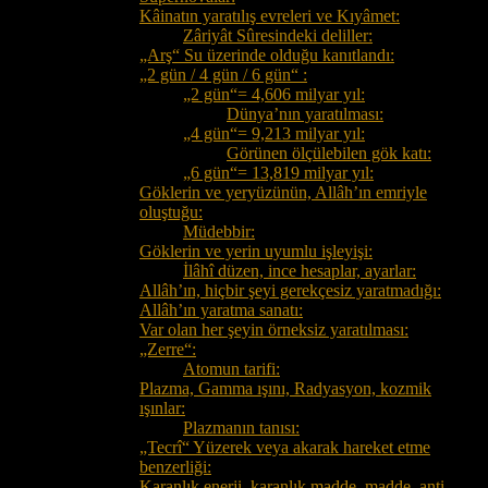
Kâinatın yaratılış evreleri ve Kıyâmet:
Zâriyât Sûresindeki deliller:
„Arş“ Su üzerinde olduğu kanıtlandı:
„2 gün / 4 gün / 6 gün“ :
„2 gün“= 4,606 milyar yıl:
Dünya’nın yaratılması:
„4 gün“= 9,213 milyar yıl:
Görünen ölçülebilen gök katı:
„6 gün“= 13,819 milyar yıl:
Göklerin ve yeryüzünün, Allâh’ın emriyle
oluştuğu:
Müdebbir:
Göklerin ve yerin uyumlu işleyişi:
İlâhî düzen, ince hesaplar, ayarlar:
Allâh’ın, hiçbir şeyi gerekçesiz yaratmadığı:
Allâh’ın yaratma sanatı:
Var olan her şeyin örneksiz yaratılması:
„Zerre“:
Atomun tarifi:
Plazma, Gamma ışını, Radyasyon, kozmik
ışınlar:
Plazmanın tanısı:
„Tecrî“ Yüzerek veya akarak hareket etme
benzerliği:
Karanlık enerji, karanlık madde, madde, anti