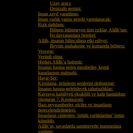
Uzay aracı:
Denizaltı gemisi:
İnsan zayıf yaratılmış:
İnsan varlık yapısı gereği yargılanacak:
Rızk dağılımı:
Bilinen bilinmeyen tüm rızklar, Allâh’tan:
İyi davrananlara bereket:
Allâh, insanın bilinçaltına etki ediyor:
Beynin muhakeme ve kumanda bölgesi:
Vesvese:
Verimli olma:
Herkes Allâh’a bağımlı:
İnsanın başına gelen musibetler, kendi
kararlarının mahsulü:
Hayır-Şer:
Klonlama, ürünlerin genlerini değiştirme:
İnsanın başına gelebilecek rahatsızlıklar:
Kavrayış kabiliyeti eksikliği ve kalp hastalığını
oluşturan 7. Kromozom:
Bazı peygamberler, elçiler ve insanların
derecelendirilmeleri:
İnsanların cinlerden ‘örtülü varlıklardan’ üstün
kılındığı:
Allâh’ın, savaşlarda samimiyetle inanmışlara
yardımı: