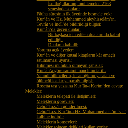
İsrailoğullarının, muhtemelen 2163
senesinde sonları:
Fâtiha sûresinin ilk âyetinde besmele yok:
Kur’ân ve Hz. Muhammed aleyhisselâm’ın,
Tevrât ve İncîl’de bildirildiği bilgisi:
Kur’ân’da geçen dualar:
Bir başkası için edilen duaların da kabul
edildiği:
Duaların kabulü:
Yoruma açık âyetler:
Kur’ân ve diğer kutsal kitapların kâr amaçlı
satılmaması uyarısı:
Bilinmesi mümkün olmayan şahıslar:
Kur’ân’a göre samimi inançlının tarifi:
Yahudi bilimcilerin, insanoğlunu yaşatan ve
ölümcül icatlar yapacağı bilgisi:
Rosetta taşı yazısına Kur’ân-ı Kerîm’den cevap:
Melekler:
Meleklerin telepati ile iletişimleri:
Meleklerin görevleri:
Cebrâîl a.s.’ın gönderilmesi:
Cebrâîl a.s. Kur’ân-ı Hz. Muhammed a.s.’ın ‘sas’
kalbine indirdi:
Meleklerin konseyleri:
Melekler solucan delikleri kullanıyorlar: