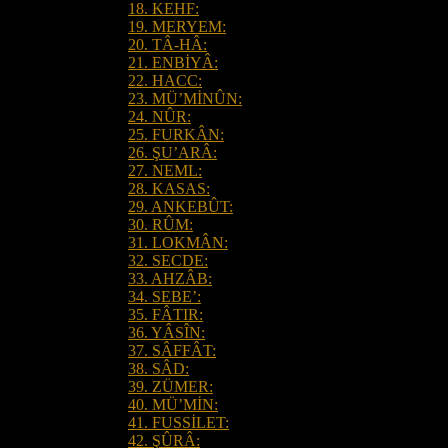
18. KEHF:
19. MERYEM:
20. TÂ-HÂ:
21. ENBİYÂ:
22. HACC:
23. MÜ’MİNÛN:
24. NÛR:
25. FURKÂN:
26. ŞU’ARÂ:
27. NEML:
28. KASAS:
29. ANKEBÛT:
30. RÛM:
31. LOKMÂN:
32. SECDE:
33. AHZÂB:
34. SEBE’:
35. FÂTIR:
36. YÂSÎN:
37. SÂFFÂT:
38. SÂD:
39. ZÜMER:
40. MÜ’MİN:
41. FUSSİLET:
42. ŞÛRÂ: