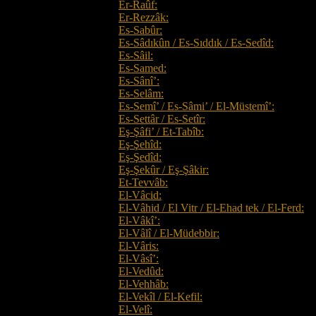
Er-Raûf:
Er-Rezzâk:
Es-Sabûr:
Es-Sâdıkûn / Es-Sıddık / Es-Sedîd:
Es-Sâil:
Es-Samed:
Es-Sânî’:
Es-Selâm:
Es-Semî’ / Es-Sâmi’ / El-Müstemî’:
Es-Settâr / Es-Setîr:
Eş-Şâfi’ / Et-Tabîb:
Eş-Şehîd:
Eş-Şedîd:
Eş-Şekûr / Eş-Şâkir:
Et-Tevvâb:
El-Vâcid:
El-Vâhid / El Vitr / El-Ehad tek / El-Ferd:
El-Vâkî’:
El-Vâlî / El-Müdebbir:
El-Vâris:
El-Vâsî’:
El-Vedûd:
El-Vehhâb:
El-Vekîl / El-Kefil:
El-Velî: