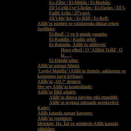
Ez-Zâhir / El-Mübîn / El-Burhân:
Zû’l-Celâl-î ve’l-İkrâm / El-Ekrâm / Zû’l-
Fadlil Azîm / Zî’t-tavl:
Zû’l-Me’âric / Er-Râfî / Er-Refî:
Allâh’ın isimleri ve sıfatlarında dikkat çeken
özellikler:
El-Bedî / 2 ve 6 günde yaratılış:
El-Kuddûs / Kudüs şehri:
Er-Rahmân, Allâh’ın ulûhiyeti:
Huve ellezî / O ‘Allâhü Teâlâ’, O
ki… :
El-Hâmîd sıfatı:
Allâh’ın sonsuz bilgisi:
‘Levh-i Mahfûz’ (Allâh’ın ilminin, saklanmış ve
korunmuş kayıt levhası):
Allâh’ın „OL!“ demesi:
Her şey Allâh’ın kontrolünde:
Allâh’ın İlâhî adaleti:
Allâh’ın dünya işlevine etki etmediği:
Allâh’ın şeytana müsaade gerekçeleri:
Kader:
Allâh katında zaman kavramı:
Allâh’ın yeminleri:
Melekler, Hz. Îsâ ve şehitlerin Allâh katında
oldukları: