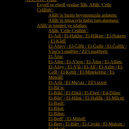
Evvelî ve ebedî yegâne İlâh, Allâh ‘Celle
Celâlüh’:
Allâh’ın bizim boyutumuzda anlatımı:
Allâh’ın mizacıyla dağın parçalanması:
Allâh’ın isimleri ve sıfatları:
Allâh ‘Celle Celâlüh’:
El-Adl / El-Hakîm / El-Hâkim / El-Hakem
/ El-Kâdî:
El-Afüvv / El-Ğâfîr / El-Ğafûr / El-Ğaffâr /
Vâsi’u’l-mağfire / Zû’l-mağfireti:
El-Âhir:
El-Alîm / El-A’lem / El-Âlim / El-Allâm:
El-Aliyy / El-A’lâ / El-Alî / El-Azîm / El-
Celîl / El-Kebîr / El-Mütekebbir / El-
Müteâlî:
El-Azîz / El-Mu’ızz / Zû’l-izzeti
El-Bâ’is:
El-Bâkî / El-Ebkâ / El-Ebed / Ed-Dâim:
El-Bâri’ / El-Hâlık / El-Hallâk / El-Mûcid:
El-Basîr:
El-Bâsit:
El-Bâtın:
El-Bedî’ / El-Mübdî:
El-Berr / El-Bârr / El-Cevâd / El-Muhsin /