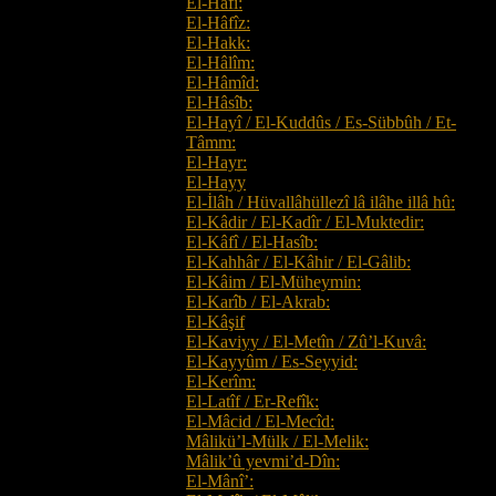
El-Hafî:
El-Hâfîz:
El-Hakk:
El-Hâlîm:
El-Hâmîd:
El-Hâsîb:
El-Hayî / El-Kuddûs / Es-Sübbûh / Et-
Tâmm:
El-Hayr:
El-Hayy
El-İlâh / Hüvallâhüllezî lâ ilâhe illâ hû:
El-Kâdir / El-Kadîr / El-Muktedir:
El-Kâfî / El-Hasîb:
El-Kahhâr / El-Kâhir / El-Gâlib:
El-Kâim / El-Müheymin:
El-Karîb / El-Akrab:
El-Kâşif
El-Kaviyy / El-Metîn / Zû’l-Kuvâ:
El-Kayyûm / Es-Seyyid:
El-Kerîm:
El-Latîf / Er-Refîk:
El-Mâcid / El-Mecîd:
Mâlikü’l-Mülk / El-Melik:
Mâlik’û yevmi’d-Dîn:
El-Mânî’: