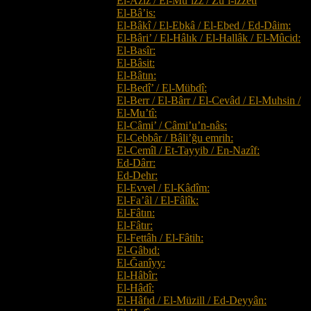
El-Azîz / El-Mu’ızz / Zû’l-izzeti
El-Bâ’is:
El-Bâkî / El-Ebkâ / El-Ebed / Ed-Dâim:
El-Bâri’ / El-Hâlık / El-Hallâk / El-Mûcid:
El-Basîr:
El-Bâsit:
El-Bâtın:
El-Bedî’ / El-Mübdî:
El-Berr / El-Bârr / El-Cevâd / El-Muhsin /
El-Mu’tî:
El-Câmi’ / Câmi’u’n-nâs:
El-Cebbâr / Bâli’ğu emrih:
El-Cemîl / Et-Tayyib / En-Nazîf:
Ed-Dârr:
Ed-Dehr:
El-Evvel / El-Kâdîm:
El-Fa’âl / El-Fâlîk:
El-Fâtın:
El-Fâtır:
El-Fettâh / El-Fâtih:
El-Gâbıd:
El-Ğanîyy:
El-Hâbîr:
El-Hâdî:
El-Hâfıd / El-Müzill / Ed-Deyyân: