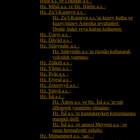
Hızır a.s. ve Lokmân a.s. :
Hz. Mûsâ a.s. ve Hz. Hârûn a.s. :
Hz. Zu’l-Karneyn a.s. :
Hz. Zu’l-Karneyn a.s.’ın kuzey kutbu ve
kuzey/güney Amerika seyahatleri:
Demir, bakır veya katran kullanımı:
Hz. Üzeyr a.s. :
Hz. Dâvûd a.s. :
Hz. Süleymân: a.s. :
Hz. Süleymân a.s.’ın rüzgârı kullanarak
yolculuk yapması:
Hz. Zülkifl a.s. :
Hz. Yûnus a.s. :
Hz. İlyâs a.s. :
Hz. Elyesâ a.s. :
Hz. Zekeriyyâ a.s. :
Hz. Yahyâ a.s. :
Hz. Îsâ a.s. :
Hz. Âdem a.s. ve Hz. Îsâ a.s.’ın ruh
üflenerek yaratılmış olmaları:
Hz. Îsâ a.s.’ın kundaktayken konuşmasına
mantıklı delil:
Hz. Îsâ a.s. ve annesi Meryem a.s.; ve
onun hermafrodit olduğu:
Hz. Muhammed a.s. ‘sas’. :