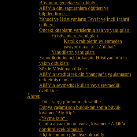
Büyünün gerçekte var olduğu:
Allâh’ın dîni saptıranlara öğütleri ve
bilgilendirmesi:
Yahudi ve Hristiyanların Tevrât ve İncîl’i tahrif
ettikleri:
Önceki kitapların varislerinin zan ve yanılgıları:
Hristiyanların yanılgıları:
Katolik rahiplerin evlenmeden
yaşıyor olmaları, ‘Zöllibat’:
Yahudilerin yanılgıları:
Yahudilerin inançlılar karşıtı, Hristiyanların ise
yakın oldukları:
Sözde Müslüman ülkeler:
Allâh’ın istediği tek dîn ‘inançlar’ uygulamasını
terk etmiş olanlar:
Allâh’ın sevmediği kulları veya sevmediği
özellikler:
Âhiret:
„Dîn“ yargı gününün tek sahibi:
Dünya yaşamı son bulduktan sonra büyük
kıyâmet ‘Big Rip’:
„Yevme izin“ :
Canlı-cansız tüm ne varsa, kıyâmette Allâh’a
döndürülecek olmaları:
Hiçbir canlının günahsız olmadığı: