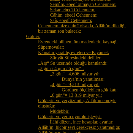
Semûm, ebedî olmayan Cehennem:
Sekar, ebedî Cehennem.
Câhim, ebedî Cehennem:
Saîr, ebedî Cehennem:
Cehennem bize daimî olsa da, Allâh’ın dilediği
bir zaman son bulacak:
Gökler:
Evrendeki bilinen tüm madenlerin kaynağı
Süpernovalar:
Kâinatın yaratılış evreleri ve Kıyâmet:
Zâriyât Sûresindeki deliller:
„Arş“ Su üzerinde olduğu kanıtlandı:
„2 gün / 4 gün / 6 gün“ :
„2 gün“= 4,606 milyar yıl:
Dünya’nın yaratılması:
„4 gün“= 9,213 milyar yıl:
Görünen ölçülebilen gök katı:
„6 gün“= 13,819 milyar yıl:
Göklerin ve yeryüzünün, Allâh’ın emriyle
oluştuğu:
Müdebbir:
Göklerin ve yerin uyumlu işleyişi:
İlâhî düzen, ince hesaplar, ayarlar:
Allâh’ın, hiçbir şeyi gerekçesiz yaratmadığı:
Allâh’ın yaratma sanatı: