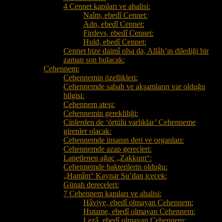
4 Cennet kapıları ve ahalisi:
Naîm, ebedî Cennet:
Adn, ebedî Cennet:
Firdevs, ebedî Cennet:
Huld, ebedî Cennet:
Cennet bize daimî olsa da, Allâh’ın dilediği bir
zaman son bulacak:
Cehennem:
Cehennemin özellikleri:
Cehennemde sabah ve akşamların var olduğu
bilgisi:
Cehennem ateşi:
Cehennemin gerekliliği:
Cinlerden de ‘örtülü varlıklar’ Cehenneme
girenler olacak:
Cehennemde insanın deri ve organları:
Cehennemde azap gereçleri:
Lanetlenen ağaç „Zakkum“:
Cehennemde bakterilerin olduğu:
„Hamîm“ Kaynar Su’dan içecek:
Günah dereceleri:
7 Cehennem kapıları ve ahalisi:
Hâviye, ebedî olmayan Cehennem:
Hutame, ebedî olmayan Cehennem:
Lezâ, ebedî olmayan Cehennem: