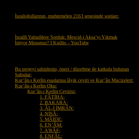
İsrailoğullarının, muhtemelen 2163 senesinde sonları:
İsrailli Yahudilere Sorduk: Mescid-i Aksa’yı Yıkmak
İstiyor Musunuz? I Kudüs – YouTube
Tüm Sayfalar
Bu projeyi sahiplenip, öneri / düzeltme ile katkıda bulunan
Şahıslar:
Kur’ân-ı Kerîm esaslarına lâyık çeviri ve Kur’ân Mucizeleri:
Kur’ân-ı Kerîm Oku:
Kur’ân-ı Kerîm Çevirisi:
1. FÂTİHA:
2. BAKARA:
3. ÂL-İ İMRÂN:
4. NİSÂ:
5. MÂİDE:
6. EN’ÂM:
7. A’RÂF:
8. ENFÂL: