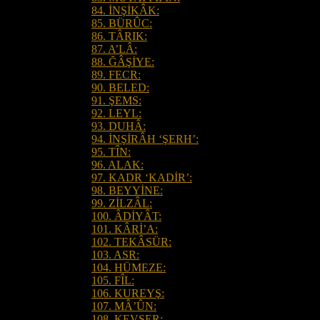
84. İNŞİKÂK:
85. BÜRÛC:
86. TÂRIK:
87. A’LÂ:
88. ĞÂŞİYE:
89. FECR:
90. BELED:
91. ŞEMS:
92. LEYL:
93. DUHÂ:
94. İNŞİRÂH ‘ŞERH’:
95. TÎN:
96. ALAK:
97. KADR ‘KADİR’:
98. BEYYİNE:
99. ZİLZÂL:
100. ÂDİYÂT:
101. KÂRİ’A:
102. TEKÂSÜR:
103. ASR:
104. HÜMEZE:
105. FÎL:
106. KUREYŞ:
107. MÂ’ÛN:
108. KEVSER: