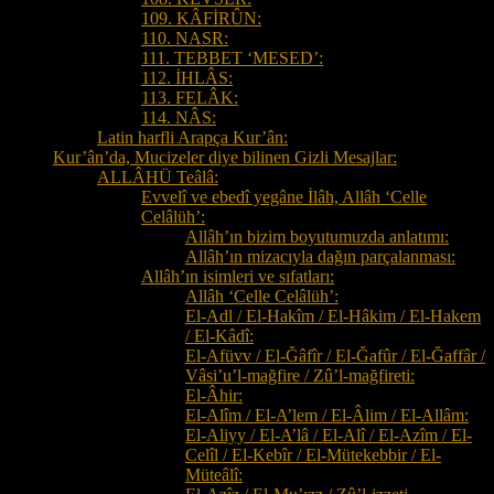
109. KÂFİRÛN:
110. NASR:
111. TEBBET ‘MESED’:
112. İHLÂS:
113. FELÂK:
114. NÂS:
Latin harfli Arapça Kur’ân:
Kur’ân’da, Mucizeler diye bilinen Gizli Mesajlar:
ALLÂHÜ Teâlâ:
Evvelî ve ebedî yegâne İlâh, Allâh ‘Celle
Celâlüh’:
Allâh’ın bizim boyutumuzda anlatımı:
Allâh’ın mizacıyla dağın parçalanması:
Allâh’ın isimleri ve sıfatları:
Allâh ‘Celle Celâlüh’:
El-Adl / El-Hakîm / El-Hâkim / El-Hakem
/ El-Kâdî:
El-Afüvv / El-Ğâfîr / El-Ğafûr / El-Ğaffâr /
Vâsi’u’l-mağfire / Zû’l-mağfireti:
El-Âhir:
El-Alîm / El-A’lem / El-Âlim / El-Allâm:
El-Aliyy / El-A’lâ / El-Alî / El-Azîm / El-
Celîl / El-Kebîr / El-Mütekebbir / El-
Müteâlî: