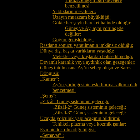
Yıldız/Güneşin Sarı develere
benzetilmesi:
Yıldızların mesafeleri:
Uzayın muazzam büyüklüğü:
Gökte her şeyin hareket halinde olduğu:
Güneş ve Ay, aynı yörüngede
değiller:
Göğün genişletildiği:
Rastlantı sonucu yaratılmanın imkânsız olduğu:
Dünya dışı başka varlıkların yaşadığı:
Melekler veya kuşlardan bahsedilmediği:
Devamlı karanlık veya aydınlık olan gezegenler:
Güneş tutulmasına Ay’ın sebep oluşu ve Saros
Döngüsü:
„Kamer“:
Ay’ın yörüngesinin eski hurma salkımı dalı
benzetmesi:
„Şems“:
„Zilzâl“ Güneş sisteminin geleceği:
„Zilzâl-2“ Güneş sisteminin geleceği:
„Zilzâl-3“ Güneş sisteminin geleceği:
Uzayda yolculuk yapılacağının bildirimi:
Tehlikeli plazma veya kozmik ışınlar:
Evrenin tek olmadığı bilgisi:
„Semavat” :