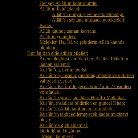
Her şey Allâh’ın kontrolünde:
Allâh’ın İlâhî adaleti:
Allâh’ın dünya işlevine etki etmediği:
Allâh’ın şeytana müsaade gerekçeleri:
Kader:
Allâh katında zaman kavramı:
Allâh’ın yeminleri:
Melekler, Hz. Îsâ ve şehitlerin Allâh katında
oldukları:
Kur’ân’dan elde edilen bilgiler:
Âdem aleyhisselâm’dan beri Allâhû Teâlâ’nın
inananlara emri:
Kur’ân’da, evrim teorisi:
Kur’ân’da, insanın yaratıldığı madde ve indirilen
vahiylerin yerleri:
Kur’ân-ı Kerîm’de geçen Kur’ân’ın 77 isimleri
ve sıfatları:
Kur’ân’ın şifresi, anahtarı Hurûf-ı Mukattaa:
Kur’ân, insanlara bildirilen en güncel Kitap:
Kur’ân’ın Allâh tarafından korunduğu:
Kur’ân’ın taklit edilemeyecek kadar mucizevi
oluşu:
Kur’ân’da gizli anlamlar:
Derinliğine Düşünme:
„Misal“ kelimesi: