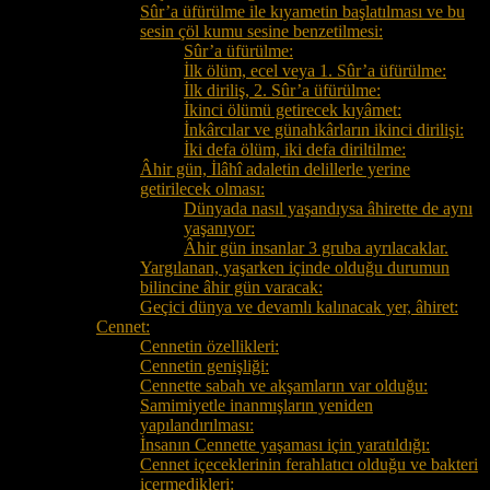
Sûr’a üfürülme ile kıyametin başlatılması ve bu
sesin çöl kumu sesine benzetilmesi:
Sûr’a üfürülme:
İlk ölüm, ecel veya 1. Sûr’a üfürülme:
İlk diriliş, 2. Sûr’a üfürülme:
İkinci ölümü getirecek kıyâmet:
İnkârcılar ve günahkârların ikinci dirilişi:
İki defa ölüm, iki defa diriltilme:
Âhir gün, İlâhî adaletin delillerle yerine
getirilecek olması:
Dünyada nasıl yaşandıysa âhirette de aynı
yaşanıyor:
Âhir gün insanlar 3 gruba ayrılacaklar.
Yargılanan, yaşarken içinde olduğu durumun
bilincine âhir gün varacak:
Geçici dünya ve devamlı kalınacak yer, âhiret:
Cennet:
Cennetin özellikleri:
Cennetin genişliği:
Cennette sabah ve akşamların var olduğu:
Samimiyetle inanmışların yeniden
yapılandırılması:
İnsanın Cennette yaşaması için yaratıldığı:
Cennet içeceklerinin ferahlatıcı olduğu ve bakteri
içermedikleri: