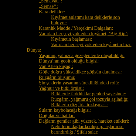
„Semavati”:
„Semae“ :
Kara delikler:
Kıyâmet anlatımı kara deliklerle son
buluyor:
Karanlık Madde / Yerçekimi Dalgaları:
Var olan her şeyi yok eden kıyâmet, ‘Big Rip’:
Kıyâmetin başlaması:
Var olan her şeyi yok eden kıyâmetin hızı:
Dünya:
Yaşamın, yalnızca gezegenlerde oluşabildiği:
Dünya’nın geoit olduğu bilgisi:
Van Allen kuşağı:
Göğe doğru yükseldikçe göğsün daralması:
Rüzgârın oluşumu:
Şimşeklerin yaşamın sürekliliğindeki rolü:
Yağmur ve bitki örtüsü:
Bitkilerde farklılıklar genleri sayesinde:
Rüzgârın, yağmuru çöl tozuyla aşıladığı:
Bitkilerin rüzgârla tozlaşması:
Suların kaybolacağı bilgisi:
Doğular ve batılar:
Dağların gemiler gibi yüzerek, hareket ettikleri:
Nehirlerin dağlarda oluşup, taşların su
barındırdığı / Şifalı sular: