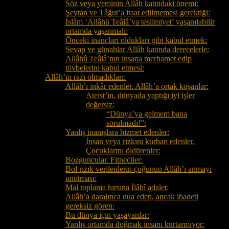
Söz veya yeminin Allâh katındaki önemi:
Şeytan ve Tâğut’a itaat edilmemesi gerektiği:
İslâm ‘Allâhü Teâlâ’ya teslimiyet’ yaşanılabilir
ortamda yaşanmalı:
Önceki inançları oldukları gibi kabul etmek:
Sevap ve günahlar Allâh katında derecelerle:
Allâhû Teâlâ’nın insana merhamet edip
tövbelerini kabul etmesi:
Allâh’ın razı olmadıkları:
Allâh’ı inkâr edenler. Allâh’a ortak koşanlar:
Ateist’in, dünyada yaptığı iyi işler
değersiz:
“Dünya’ya gelmem bana
sorulmadı!”:
Yanlış inanışlara hizmet edenler:
İnsan veya rızkını kurban edenler.
Çocuklarını öldürenler:
Bozguncular. Fitneciler:
Bol rızık verilenlerin çoğunun Allâh’ı anmayı
unutması:
Mal toplama hırsına İlâhî adalet:
Allâh’a daralınca dua eden, ancak ibadeti
gereksiz gören:
Bu dünya için yaşayanlar:
Yanlış ortamda doğmak insanı kurtarmıyor: