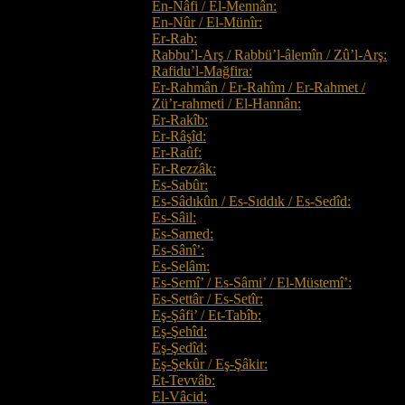
En-Nâfi / El-Mennân:
En-Nûr / El-Münîr:
Er-Rab:
Rabbu’l-Arş / Rabbü’l-âlemîn / Zû’l-Arş:
Rafidu’l-Mağfira:
Er-Rahmân / Er-Rahîm / Er-Rahmet /
Zü’r-rahmeti / El-Hannân:
Er-Rakîb:
Er-Râşîd:
Er-Raûf:
Er-Rezzâk:
Es-Sabûr:
Es-Sâdıkûn / Es-Sıddık / Es-Sedîd:
Es-Sâil:
Es-Samed:
Es-Sânî’:
Es-Selâm:
Es-Semî’ / Es-Sâmi’ / El-Müstemî’:
Es-Settâr / Es-Setîr:
Eş-Şâfi’ / Et-Tabîb:
Eş-Şehîd:
Eş-Şedîd:
Eş-Şekûr / Eş-Şâkir:
Et-Tevvâb:
El-Vâcid: