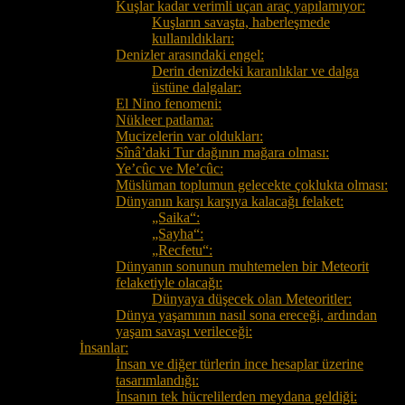
Kuşlar kadar verimli uçan araç yapılamıyor:
Kuşların savaşta, haberleşmede
kullanıldıkları:
Denizler arasındaki engel:
Derin denizdeki karanlıklar ve dalga
üstüne dalgalar:
El Nino fenomeni:
Nükleer patlama:
Mucizelerin var oldukları:
Sînâ’daki Tur dağının mağara olması:
Ye’cûc ve Me’cûc:
Müslüman toplumun gelecekte çoklukta olması:
Dünyanın karşı karşıya kalacağı felaket:
„Saika“:
„Sayha“:
„Recfetu“:
Dünyanın sonunun muhtemelen bir Meteorit
felaketiyle olacağı:
Dünyaya düşecek olan Meteoritler:
Dünya yaşamının nasıl sona ereceği, ardından
yaşam savaşı verileceği:
İnsanlar:
İnsan ve diğer türlerin ince hesaplar üzerine
tasarımlandığı:
İnsanın tek hücrelilerden meydana geldiği: