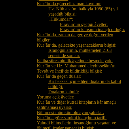
Kur’ân’da göreceli zaman kavramı:
Hz. Nûh a.s.’ın, halkıyla 1050 (85) yıl
yaşadığı bilgisi:
„Hükümdar“:
Firavun’un geçtiği âyetler:
Firavun’un karısının inançlı olduğu:
Kur’ân’da, zaman da geriye doğru verilen
bilgiler:
Kur’ân’da, gelecekte yaşanacakların bilgisi:
İsrailoğullarının, muhtemelen 2163
senesinde sonları:
Fâtiha sûresinin ilk âyetinde besmele yok:
Kur’ân ve Hz. Muhammed aleyhisselâm’ın,
Tevrât ve İncîl’de bildirildiği bilgisi:
Kur’ân’da geçen dualar:
Bir başkası için edilen duaların da kabul
edildiği:
Duaların kabulü:
Yoruma açık âyetler:
Kur’ân ve diğer kutsal kitapların kâr amaçlı
satılmaması uyarısı:
Bilinmesi mümkün olmayan şahıslar:
Kur’ân’a göre samimi inançlının tarifi:
Yahudi bilimcilerin, insanoğlunu yaşatan ve
ölümcül icatlar yapacağı bilgisi: