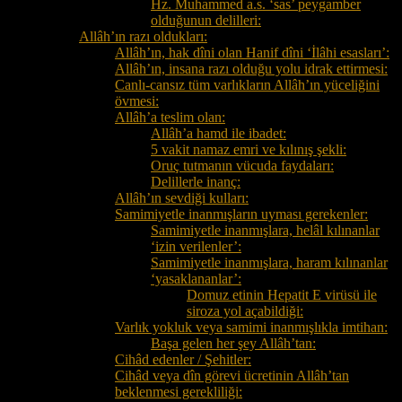
Hz. Muhammed a.s. ‘sas’ peygamber
olduğunun delilleri:
Allâh’ın razı oldukları:
Allâh’ın, hak dîni olan Hanif dîni ‘İlâhi esasları’:
Allâh’ın, insana razı olduğu yolu idrak ettirmesi:
Canlı-cansız tüm varlıkların Allâh’ın yüceliğini
övmesi:
Allâh’a teslim olan:
Allâh’a hamd ile ibadet:
5 vakit namaz emri ve kılınış şekli:
Oruç tutmanın vücuda faydaları:
Delillerle inanç:
Allâh’ın sevdiği kulları:
Samimiyetle inanmışların uyması gerekenler:
Samimiyetle inanmışlara, helâl kılınanlar
‘izin verilenler’:
Samimiyetle inanmışlara, haram kılınanlar
‘yasaklananlar’:
Domuz etinin Hepatit E virüsü ile
siroza yol açabildiği:
Varlık yokluk veya samimi inanmışlıkla imtihan:
Başa gelen her şey Allâh’tan:
Cihâd edenler / Şehitler:
Cihâd veya dîn görevi ücretinin Allâh’tan
beklenmesi gerekliliği: