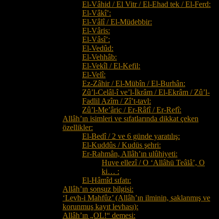
El-Vâhid / El Vitr / El-Ehad tek / El-Ferd:
El-Vâkî’:
El-Vâlî / El-Müdebbir:
El-Vâris:
El-Vâsî’:
El-Vedûd:
El-Vehhâb:
El-Vekîl / El-Kefil:
El-Velî:
Ez-Zâhir / El-Mübîn / El-Burhân:
Zû’l-Celâl-î ve’l-İkrâm / El-Ekrâm / Zû’l-
Fadlil Azîm / Zî’t-tavl:
Zû’l-Me’âric / Er-Râfî / Er-Refî:
Allâh’ın isimleri ve sıfatlarında dikkat çeken
özellikler:
El-Bedî / 2 ve 6 günde yaratılış:
El-Kuddûs / Kudüs şehri:
Er-Rahmân, Allâh’ın ulûhiyeti:
Huve ellezî / O ‘Allâhü Teâlâ’, O
ki… :
El-Hâmîd sıfatı:
Allâh’ın sonsuz bilgisi:
‘Levh-i Mahfûz’ (Allâh’ın ilminin, saklanmış ve
korunmuş kayıt levhası):
Allâh’ın „OL!“ demesi: