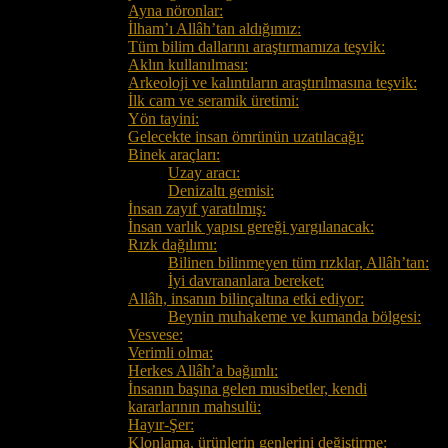
Ayna nöronlar:
İlham’ı Allâh’tan aldığımız:
Tüm bilim dallarını araştırmamıza teşvik:
Aklın kullanılması:
Arkeoloji ve kalıntıların araştırılmasına teşvik:
İlk cam ve seramik üretimi:
Yön tayini:
Gelecekte insan ömrünün uzatılacağı:
Binek araçları:
Uzay aracı:
Denizaltı gemisi:
İnsan zayıf yaratılmış:
İnsan varlık yapısı gereği yargılanacak:
Rızk dağılımı:
Bilinen bilinmeyen tüm rızklar, Allâh’tan:
İyi davrananlara bereket:
Allâh, insanın bilinçaltına etki ediyor:
Beynin muhakeme ve kumanda bölgesi:
Vesvese:
Verimli olma:
Herkes Allâh’a bağımlı:
İnsanın başına gelen musibetler, kendi
kararlarının mahsulü:
Hayır-Şer:
Klonlama, ürünlerin genlerini değiştirme: