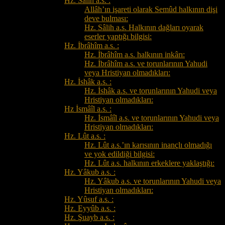
Hz. Sâlih a.s. :
Allâh’ın işareti olarak Semûd halkının dişi
deve bulması:
Hz. Sâlih a.s. Halkının dağları oyarak
eserler yaptığı bilgisi:
Hz. İbrâhîm a.s. :
Hz. İbrâhîm a.s. halkının inkârı:
Hz. İbrâhîm a.s. ve torunlarının Yahudi
veya Hristiyan olmadıkları:
Hz. İshâk a.s. :
Hz. İshâk a.s. ve torunlarının Yahudi veya
Hristiyan olmadıkları:
Hz İsmâîl a.s. :
Hz. İsmâîl a.s. ve torunlarının Yahudi veya
Hristiyan olmadıkları:
Hz. Lût a.s. :
Hz. Lût a.s.’ın karısının inançlı olmadığı
ve yok edildiği bilgisi:
Hz. Lût a.s. halkının erkeklere yaklaştığı:
Hz. Yâkub a.s. :
Hz. Yâkub a.s. ve torunlarının Yahudi veya
Hristiyan olmadıkları:
Hz. Yûsuf a.s. :
Hz. Eyyûb a.s. :
Hz. Şuayb a.s. :