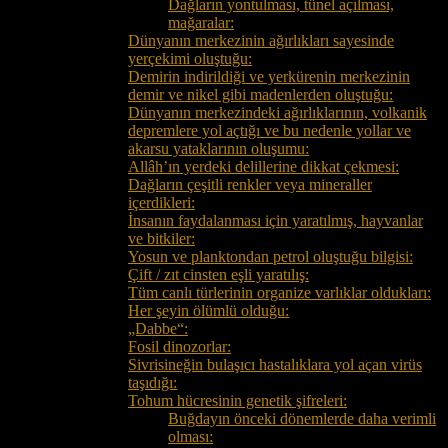
Dağların yontulması, tünel açılması,
mağaralar:
Dünyanın merkezinin ağırlıkları sayesinde
yerçekimi oluştuğu:
Demirin indirildiği ve yerkürenin merkezinin
demir ve nikel gibi madenlerden oluştuğu:
Dünyanın merkezindeki ağırlıklarının, volkanik
depremlere yol açtığı ve bu nedenle yollar ve
akarsu yataklarının oluşumu:
Allâh’ın yerdeki delillerine dikkat çekmesi:
Dağların çeşitli renkler veya mineraller
içerdikleri:
İnsanın faydalanması için yaratılmış, hayvanlar
ve bitkiler:
Yosun ve planktondan petrol oluştuğu bilgisi:
Çift / zıt cinsten eşli yaratılış:
Tüm canlı türlerinin organize varlıklar oldukları:
Her şeyin ölümlü olduğu:
„Dabbe“:
Fosil dinozorlar:
Sivrisineğin bulaşıcı hastalıklara yol açan virüs
taşıdığı:
Tohum hücresinin genetik şifreleri:
Buğdayın önceki dönemlerde daha verimli
olması: