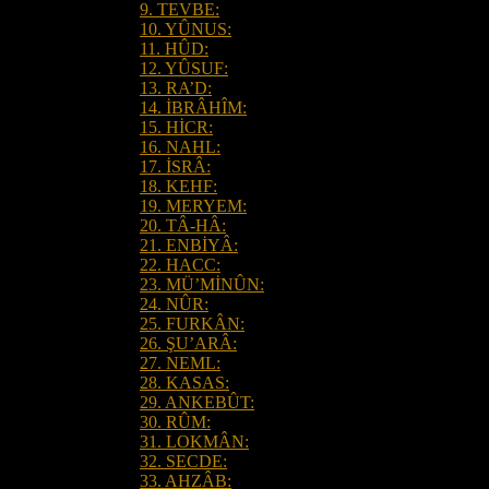
9. TEVBE:
10. YÛNUS:
11. HÛD:
12. YÛSUF:
13. RA’D:
14. İBRÂHÎM:
15. HİCR:
16. NAHL:
17. İSRÂ:
18. KEHF:
19. MERYEM:
20. TÂ-HÂ:
21. ENBİYÂ:
22. HACC:
23. MÜ’MİNÛN:
24. NÛR:
25. FURKÂN:
26. ŞU’ARÂ:
27. NEML:
28. KASAS:
29. ANKEBÛT:
30. RÛM:
31. LOKMÂN:
32. SECDE:
33. AHZÂB: