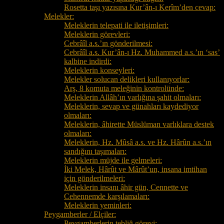
Rosetta taşı yazısına Kur’ân-ı Kerîm’den cevap:
Melekler:
Meleklerin telepati ile iletişimleri:
Meleklerin görevleri:
Cebrâîl a.s.’ın gönderilmesi:
Cebrâîl a.s. Kur’ân-ı Hz. Muhammed a.s.’ın ‘sas’
kalbine indirdi:
Meleklerin konseyleri:
Melekler solucan delikleri kullanıyorlar:
Arş, 8 komuta meleğinin kontrolünde:
Meleklerin Allâh’ın varlığına şahit olmaları:
Meleklerin, sevap ve günahları kaydediyor
olmaları:
Meleklerin, âhirette Müslüman varlıklara destek
olmaları:
Meleklerin, Hz. Mûsâ a.s. ve Hz. Hârûn a.s.’ın
sandığını taşımaları:
Meleklerin müjde ile gelmeleri:
İki Melek, Hârût ve Mârût’un, insana imtihan
için gönderilmeleri:
Meleklerin insanı âhir gün, Cennette ve
Cehennemde karşılamaları:
Meleklerin yeminleri:
Peygamberler / Elçiler:
Peygamberlerin tebliğ görevi: