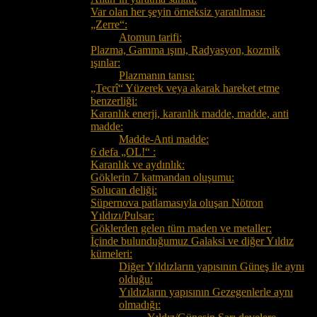
Var olan her şeyin örneksiz yaratılması:
„Zerre“:
Atomun tarifi:
Plazma, Gamma ışını, Radyasyon, kozmik
ışınlar:
Plazmanın tanısı:
„Tecrî“ Yüzerek veya akarak hareket etme
benzerliği:
Karanlık enerji, karanlık madde, madde, anti
madde:
Madde-Anti madde:
6 defa „OL!“ :
Karanlık ve aydınlık:
Göklerin 7 katmandan oluşumu:
Solucan deliği:
Süpernova patlamasıyla oluşan Nötron
Yıldızı/Pulsar:
Göklerden gelen tüm maden ve metaller:
İçinde bulunduğumuz Galaksi ve diğer Yıldız
kümeleri:
Diğer Yıldızların yapısının Güneş ile aynı
olduğu:
Yıldızların yapısının Gezegenlerle aynı
olmadığı: