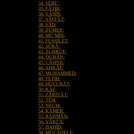
34. SEBE’:
35. FÂTIR:
36. YÂSÎN:
37. SÂFFÂT:
38. SÂD:
39. ZÜMER:
40. MÜ’MİN:
41. FUSSİLET:
42. ŞÛRÂ:
43. ZUHRÛF:
44. DUHÂN:
45. CÂSİYE:
46. AHKÂF:
47. MUHAMMED:
48. FETİH:
49. HUCURÂT:
50. KÂF:
51. ZÂRİYÂT:
52. TÛR:
53. NECM:
54. KAMER:
55. RAHMÂN:
56. VÂKI’A:
57. HADÎD:
58. MÜCÂDELE: