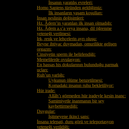
İnsanın yaratılış evreleri:
Homo Sapiens türünden geldiğimiz:
İlk insanların yaşam koşulları:
İnsan neslinin değişimleri:
Hz. Âdem’in yaratılan ilk insan olmadığı:
Hz. Âdem a.s’a veya insana, dil öğrenme
yeteneği verilmesi:
Irk, renk ve lehçelerin ayrı oluşu:
Beyne ihtiyaç duymadan, omurilikte gelişen
orgazm:
Cinsiyetin sperm ile belirlendiği:
Memelilerde ovulasyon:
En hassas his dokularının bulunduğu parmak
uçları:
Ruh’un varlığı:
Uykunun ölüme benzetilmesi:
Komadaki insanın ruhu bekletiliyor:
Hür irade:
Allâh’ı görmeden hür iradeyle kesin inanç:
Samimiyetle inanmanın bir şey
kaybettirmediği:
Duygular:
İşitmeyene ikinci şans:
İnsana telepati, duru görü ve teleportasyon
yeteneği verildiği: