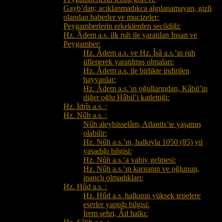
Gayb’dan; açıklanmadıkça algılanamayan, gizli
olandan haberler ve mucizeler:
Peygamberlerin erkeklerden seçildiği:
Hz. Âdem a.s. ilk ruh ile yaratılan İnsan ve
Peygamber:
Hz. Âdem a.s. ve Hz. Îsâ a.s.’ın ruh
üflenerek yaratılmış olmaları:
Hz. Âdem a.s. ile birlikte indirilen
hayvanlar:
Hz. Âdem a.s.’ın oğullarından, Kâbil’in
diğer oğlu Hâbil’i katlettiği:
Hz. İdrîs a.s. :
Hz. Nûh a.s. :
Nûh aleyhisselâm, Atlantis’te yaşamış
olabilir:
Hz. Nûh a.s.’ın, halkıyla 1050 (85) yıl
yaşadığı bilgisi:
Hz. Nûh a.s.’a vahiy gelmesi:
Hz. Nûh a.s.’ın karısının ve oğlunun,
inançlı olmadıkları:
Hz. Hûd a.s. :
Hz. Hûd a.s. halkının yüksek tepelere
eserler yaptığı bilgisi:
İrem şehri, Âd halkı: