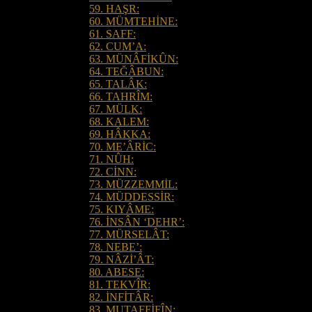
59. HAŞR:
60. MÜMTEHİNE:
61. SAFF:
62. CUM’A:
63. MÜNÂFİKÛN:
64. TEĞÂBUN:
65. TALÂK:
66. TAHRÎM:
67. MÜLK:
68. KALEM:
69. HÂKKA:
70. ME’ÂRİC:
71. NÛH:
72. CİNN:
73. MÜZZEMMİL:
74. MÜDDESSİR:
75. KIYÂME:
76. İNSÂN ‘DEHR’:
77. MÜRSELÂT:
78. NEBE’:
79. NÂZİ’ÂT:
80. ABESE:
81. TEKVÎR:
82. İNFİTÂR:
83. MUTAFFİFÎN: