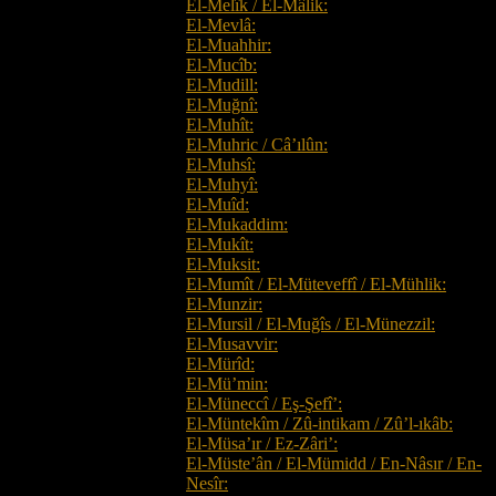
El-Melîk / El-Mâlik:
El-Mevlâ:
El-Muahhir:
El-Mucîb:
El-Mudill:
El-Muğnî:
El-Muhît:
El-Muhric / Câ’ılûn:
El-Muhsî:
El-Muhyî:
El-Muîd:
El-Mukaddim:
El-Mukît:
El-Muksit:
El-Mumît / El-Müteveffî / El-Mühlik:
El-Munzir:
El-Mursil / El-Muğîs / El-Münezzil:
El-Musavvir:
El-Mürîd:
El-Mü’min:
El-Müneccî / Eş-Şefî’:
El-Müntekîm / Zû-intikam / Zû’l-ıkâb:
El-Müsa’ır / Ez-Zâri’:
El-Müste’ân / El-Mümidd / En-Nâsır / En-
Nesîr: