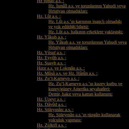
Hz İsmâîl a.s. :
Hz. İsmâîl a.s. ve torunlarının Yahudi veya
Hristiyan olmadıkları:
Hz. Lût a.s. :
Hz. Lût a.s.’ın karısının inançlı olmadığı
ve yok edildiği bilgisi:
Hz. Lût a.s. halkının erkeklere yaklaştığı:
Hz. Yâkub a.s. :
Hz. Yâkub a.s. ve torunlarının Yahudi veya
Hristiyan olmadıkları:
Hz. Yûsuf a.s. :
Hz. Eyyûb a.s. :
Hz. Şuayb a.s. :
Hızır a.s. ve Lokmân a.s. :
Hz. Mûsâ a.s. ve Hz. Hârûn a.s. :
Hz. Zu’l-Karneyn a.s. :
Hz. Zu’l-Karneyn a.s.’ın kuzey kutbu ve
kuzey/güney Amerika seyahatleri:
Demir, bakır veya katran kullanımı:
Hz. Üzeyr a.s. :
Hz. Dâvûd a.s. :
Hz. Süleymân: a.s. :
Hz. Süleymân a.s.’ın rüzgârı kullanarak
yolculuk yapması:
Hz. Zülkifl a.s. :