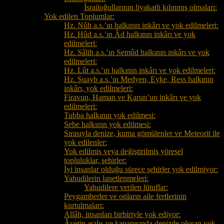
İsrailoğullarının liyakatli kılınmış olmaları:
Yok edilen Toplumlar:
Hz. Nûh a.s.’ın halkının inkârı ve yok edilmeleri:
Hz. Hûd a.s.’ın Âd halkının inkârı ve yok
edilmeleri:
Hz. Sâlih a.s.’ın Semûd halkının inkârı ve yok
edilmeleri:
Hz. Lût a.s.’ın halkının inkârı ve yok edilmeleri:
Hz. Şuayb a.s.’ın Medyen, Eyke, Ress halkının
inkârı, yok edilmeleri:
Firavun, Haman ve Karun’un inkârı ve yok
edilmeleri:
Tubba halkının yok edilmesi:
Sebe halkının yok edilmesi:
Sırasıyla denize, kuma gömülenler ve Meteorit ile
yok edilenler:
Yok edilmiş veya değiştirilmiş yöresel
topluluklar, şehirler:
İyi insanlar olduğu sürece şehirler yok edilmiyor:
Yahudilerin lanetlenmeleri:
Yahudilere verilen lütuflar:
Peygamberler ve onların aile fertlerinin
kurtulmaları:
Allâh, insanları birbiriyle yok ediyor:
Âyetin açılış ve kapanışında denizde oluşan yok