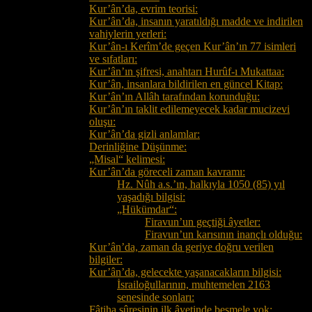
Kur’ân’da, evrim teorisi:
Kur’ân’da, insanın yaratıldığı madde ve indirilen
vahiylerin yerleri:
Kur’ân-ı Kerîm’de geçen Kur’ân’ın 77 isimleri
ve sıfatları:
Kur’ân’ın şifresi, anahtarı Hurûf-ı Mukattaa:
Kur’ân, insanlara bildirilen en güncel Kitap:
Kur’ân’ın Allâh tarafından korunduğu:
Kur’ân’ın taklit edilemeyecek kadar mucizevi
oluşu:
Kur’ân’da gizli anlamlar:
Derinliğine Düşünme:
„Misal“ kelimesi:
Kur’ân’da göreceli zaman kavramı:
Hz. Nûh a.s.’ın, halkıyla 1050 (85) yıl
yaşadığı bilgisi:
„Hükümdar“:
Firavun’un geçtiği âyetler:
Firavun’un karısının inançlı olduğu:
Kur’ân’da, zaman da geriye doğru verilen
bilgiler:
Kur’ân’da, gelecekte yaşanacakların bilgisi:
İsrailoğullarının, muhtemelen 2163
senesinde sonları:
Fâtiha sûresinin ilk âyetinde besmele yok: