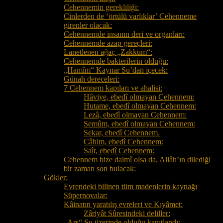
Cehennemin gerekliliği:
Cinlerden de ‘örtülü varlıklar’ Cehenneme
girenler olacak:
Cehennemde insanın deri ve organları:
Cehennemde azap gereçleri:
Lanetlenen ağaç „Zakkum“:
Cehennemde bakterilerin olduğu:
„Hamîm“ Kaynar Su’dan içecek:
Günah dereceleri:
7 Cehennem kapıları ve ahalisi:
Hâviye, ebedî olmayan Cehennem:
Hutame, ebedî olmayan Cehennem:
Lezâ, ebedî olmayan Cehennem:
Semûm, ebedî olmayan Cehennem:
Sekar, ebedî Cehennem.
Câhim, ebedî Cehennem:
Saîr, ebedî Cehennem:
Cehennem bize daimî olsa da, Allâh’ın dilediği
bir zaman son bulacak:
Gökler:
Evrendeki bilinen tüm madenlerin kaynağı
Süpernovalar:
Kâinatın yaratılış evreleri ve Kıyâmet:
Zâriyât Sûresindeki deliller:
„Arş“ Su üzerinde olduğu kanıtlandı: