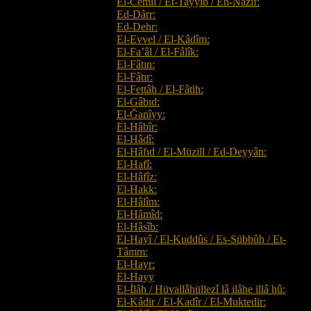
El-Cemîl / Et-Tayyib / En-Nazîf:
Ed-Dârr:
Ed-Dehr:
El-Evvel / El-Kâdîm:
El-Fa’âl / El-Fâlîk:
El-Fâtın:
El-Fâtır:
El-Fettâh / El-Fâtih:
El-Gâbıd:
El-Ğanîyy:
El-Hâbîr:
El-Hâdî:
El-Hâfıd / El-Müzill / Ed-Deyyân:
El-Hafî:
El-Hâfîz:
El-Hakk:
El-Hâlîm:
El-Hâmîd:
El-Hâsîb:
El-Hayî / El-Kuddûs / Es-Sübbûh / Et-
Tâmm:
El-Hayr:
El-Hayy
El-İlâh / Hüvallâhüllezî lâ ilâhe illâ hû:
El-Kâdir / El-Kadîr / El-Muktedir: