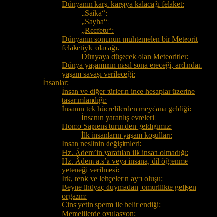
Dünyanın karşı karşıya kalacağı felaket:
„Saika“:
„Sayha“:
„Recfetu“:
Dünyanın sonunun muhtemelen bir Meteorit
felaketiyle olacağı:
Dünyaya düşecek olan Meteoritler:
Dünya yaşamının nasıl sona ereceği, ardından
yaşam savaşı verileceği:
İnsanlar:
İnsan ve diğer türlerin ince hesaplar üzerine
tasarımlandığı:
İnsanın tek hücrelilerden meydana geldiği:
İnsanın yaratılış evreleri:
Homo Sapiens türünden geldiğimiz:
İlk insanların yaşam koşulları:
İnsan neslinin değişimleri:
Hz. Âdem’in yaratılan ilk insan olmadığı:
Hz. Âdem a.s’a veya insana, dil öğrenme
yeteneği verilmesi:
Irk, renk ve lehçelerin ayrı oluşu:
Beyne ihtiyaç duymadan, omurilikte gelişen
orgazm:
Cinsiyetin sperm ile belirlendiği:
Memelilerde ovulasyon: