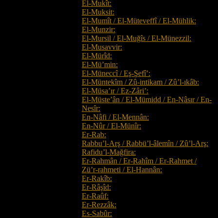
El-Mukît:
El-Muksit:
El-Mumît / El-Müteveffî / El-Mühlik:
El-Munzir:
El-Mursil / El-Muğîs / El-Münezzil:
El-Musavvir:
El-Mürîd:
El-Mü’min:
El-Müneccî / Eş-Şefî’:
El-Müntekîm / Zû-intikam / Zû’l-ıkâb:
El-Müsa’ır / Ez-Zâri’:
El-Müste’ân / El-Mümidd / En-Nâsır / En-
Nesîr:
En-Nâfi / El-Mennân:
En-Nûr / El-Münîr:
Er-Rab:
Rabbu’l-Arş / Rabbü’l-âlemîn / Zû’l-Arş:
Rafidu’l-Mağfira:
Er-Rahmân / Er-Rahîm / Er-Rahmet /
Zü’r-rahmeti / El-Hannân:
Er-Rakîb:
Er-Râşîd:
Er-Raûf:
Er-Rezzâk:
Es-Sabûr: