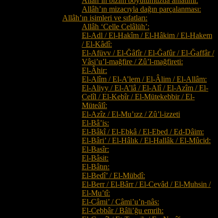
Allâh’ın bizim boyutumuzda anlatımı:
Allâh’ın mizacıyla dağın parçalanması:
Allâh’ın isimleri ve sıfatları:
Allâh ‘Celle Celâlüh’:
El-Adl / El-Hakîm / El-Hâkim / El-Hakem
/ El-Kâdî:
El-Afüvv / El-Ğâfîr / El-Ğafûr / El-Ğaffâr /
Vâsi’u’l-mağfire / Zû’l-mağfireti:
El-Âhir:
El-Alîm / El-A’lem / El-Âlim / El-Allâm:
El-Aliyy / El-A’lâ / El-Alî / El-Azîm / El-
Celîl / El-Kebîr / El-Mütekebbir / El-
Müteâlî:
El-Azîz / El-Mu’ızz / Zû’l-izzeti
El-Bâ’is:
El-Bâkî / El-Ebkâ / El-Ebed / Ed-Dâim:
El-Bâri’ / El-Hâlık / El-Hallâk / El-Mûcid:
El-Basîr:
El-Bâsit:
El-Bâtın:
El-Bedî’ / El-Mübdî:
El-Berr / El-Bârr / El-Cevâd / El-Muhsin /
El-Mu’tî:
El-Câmi’ / Câmi’u’n-nâs:
El-Cebbâr / Bâli’ğu emrih: