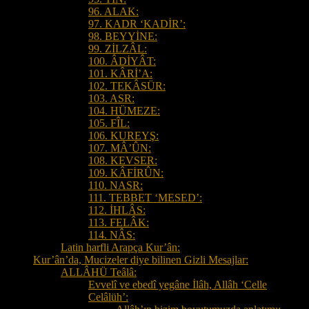
96. ALAK:
97. KADR ‘KADİR’:
98. BEYYİNE:
99. ZİLZÂL:
100. ÂDİYÂT:
101. KÂRİ’A:
102. TEKÂSÜR:
103. ASR:
104. HÜMEZE:
105. FÎL:
106. KUREYŞ:
107. MÂ’ÛN:
108. KEVSER:
109. KÂFİRÛN:
110. NASR:
111. TEBBET ‘MESED’:
112. İHLÂS:
113. FELÂK:
114. NÂS:
Latin harfli Arapça Kur’ân:
Kur’ân’da, Mucizeler diye bilinen Gizli Mesajlar:
ALLÂHÜ Teâlâ:
Evvelî ve ebedî yegâne İlâh, Allâh ‘Celle
Celâlüh’: