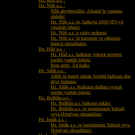
Hz. İdrîs a.s. :
Hz. Nûh a.s. :
Nûh aleyhisselâm, Atlantis’te yaşamış
olabilir:
Hz. Nûh a.s.’ın, halkıyla 1050 (85) yıl
yaşadığı bilgisi:
Hz. Nûh a.s.’a vahiy gelmesi:
Hz. Nûh a.s.’ın karısının ve oğlunun,
inançlı olmadıkları:
Hz. Hûd a.s. :
Hz. Hûd a.s. halkının yüksek tepelere
eserler yaptığı bilgisi:
İrem şehri, Âd halkı:
Hz. Sâlih a.s. :
Allâh’ın işareti olarak Semûd halkının dişi
deve bulması:
Hz. Sâlih a.s. Halkının dağları oyarak
eserler yaptığı bilgisi:
Hz. İbrâhîm a.s. :
Hz. İbrâhîm a.s. halkının inkârı:
Hz. İbrâhîm a.s. ve torunlarının Yahudi
veya Hristiyan olmadıkları:
Hz. İshâk a.s. :
Hz. İshâk a.s. ve torunlarının Yahudi veya
Hristiyan olmadıkları: