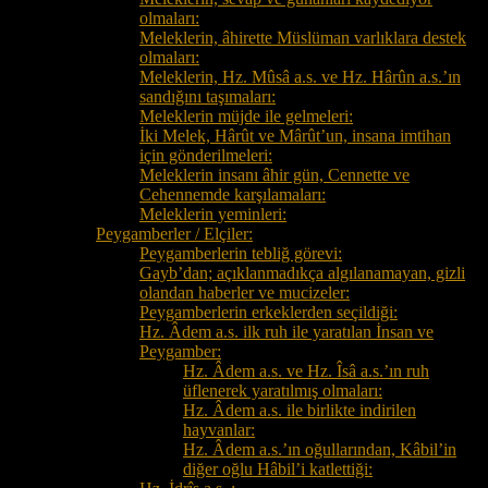
olmaları:
Meleklerin, âhirette Müslüman varlıklara destek
olmaları:
Meleklerin, Hz. Mûsâ a.s. ve Hz. Hârûn a.s.’ın
sandığını taşımaları:
Meleklerin müjde ile gelmeleri:
İki Melek, Hârût ve Mârût’un, insana imtihan
için gönderilmeleri:
Meleklerin insanı âhir gün, Cennette ve
Cehennemde karşılamaları:
Meleklerin yeminleri:
Peygamberler / Elçiler:
Peygamberlerin tebliğ görevi:
Gayb’dan; açıklanmadıkça algılanamayan, gizli
olandan haberler ve mucizeler:
Peygamberlerin erkeklerden seçildiği:
Hz. Âdem a.s. ilk ruh ile yaratılan İnsan ve
Peygamber:
Hz. Âdem a.s. ve Hz. Îsâ a.s.’ın ruh
üflenerek yaratılmış olmaları:
Hz. Âdem a.s. ile birlikte indirilen
hayvanlar:
Hz. Âdem a.s.’ın oğullarından, Kâbil’in
diğer oğlu Hâbil’i katlettiği: