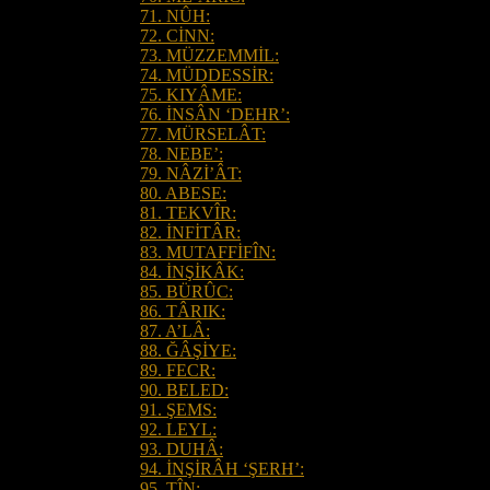
71. NÛH:
72. CİNN:
73. MÜZZEMMİL:
74. MÜDDESSİR:
75. KIYÂME:
76. İNSÂN ‘DEHR’:
77. MÜRSELÂT:
78. NEBE’:
79. NÂZİ’ÂT:
80. ABESE:
81. TEKVÎR:
82. İNFİTÂR:
83. MUTAFFİFÎN:
84. İNŞİKÂK:
85. BÜRÛC:
86. TÂRIK:
87. A’LÂ:
88. ĞÂŞİYE:
89. FECR:
90. BELED:
91. ŞEMS:
92. LEYL:
93. DUHÂ:
94. İNŞİRÂH ‘ŞERH’:
95. TÎN: