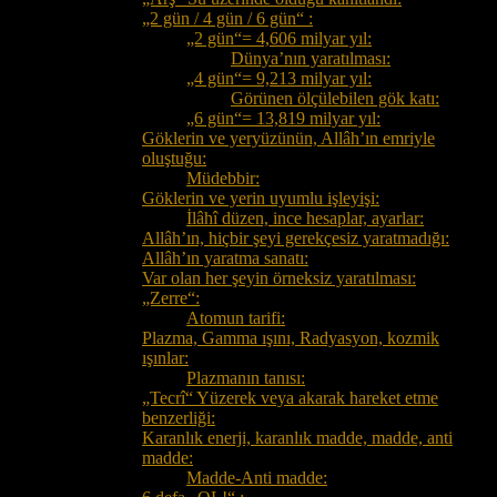
„2 gün / 4 gün / 6 gün“ :
„2 gün“= 4,606 milyar yıl:
Dünya’nın yaratılması:
„4 gün“= 9,213 milyar yıl:
Görünen ölçülebilen gök katı:
„6 gün“= 13,819 milyar yıl:
Göklerin ve yeryüzünün, Allâh’ın emriyle
oluştuğu:
Müdebbir:
Göklerin ve yerin uyumlu işleyişi:
İlâhî düzen, ince hesaplar, ayarlar:
Allâh’ın, hiçbir şeyi gerekçesiz yaratmadığı:
Allâh’ın yaratma sanatı:
Var olan her şeyin örneksiz yaratılması:
„Zerre“:
Atomun tarifi:
Plazma, Gamma ışını, Radyasyon, kozmik
ışınlar:
Plazmanın tanısı:
„Tecrî“ Yüzerek veya akarak hareket etme
benzerliği:
Karanlık enerji, karanlık madde, madde, anti
madde:
Madde-Anti madde: