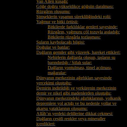
Van Allen kuşağı:
Göğe doğru yükseldikçe göğsün daralması:
Rüzgârın oluşumu:
Şimşeklerin yaşamın sürekliliğindeki rolü:
Yağmur ve bitki örtüsü:
Bitkilerde farklılıklar genleri sayesinde:
Rüzgârın, yağmuru çöl tozuyla aşıladığı:
Bitkilerin rüzgârla tozlaşması:
Suların kaybolacağı bilgisi:
Doğular ve batılar:
Dağların gemiler gibi yüzerek, hareket ettikleri:
Nehirlerin dağlarda oluşup, taşların su
barındırdığı / Şifalı sular:
Dağların yontulması, tünel açılması,
mağaralar:
Dünyanın merkezinin ağırlıkları sayesinde
yerçekimi oluştuğu:
Demirin indirildiği ve yerkürenin merkezinin
demir ve nikel gibi madenlerden oluştuğu:
Dünyanın merkezindeki ağırlıklarının, volkanik
depremlere yol açtığı ve bu nedenle yollar ve
akarsu yataklarının oluşumu:
Allâh’ın yerdeki delillerine dikkat çekmesi:
Dağların çeşitli renkler veya mineraller
içerdikleri: