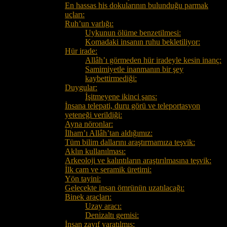
En hassas his dokularının bulunduğu parmak
uçları:
Ruh’un varlığı:
Uykunun ölüme benzetilmesi:
Komadaki insanın ruhu bekletiliyor:
Hür irade:
Allâh’ı görmeden hür iradeyle kesin inanç:
Samimiyetle inanmanın bir şey
kaybettirmediği:
Duygular:
İşitmeyene ikinci şans:
İnsana telepati, duru görü ve teleportasyon
yeteneği verildiği:
Ayna nöronlar:
İlham’ı Allâh’tan aldığımız:
Tüm bilim dallarını araştırmamıza teşvik:
Aklın kullanılması:
Arkeoloji ve kalıntıların araştırılmasına teşvik:
İlk cam ve seramik üretimi:
Yön tayini:
Gelecekte insan ömrünün uzatılacağı:
Binek araçları:
Uzay aracı:
Denizaltı gemisi:
İnsan zayıf yaratılmış: