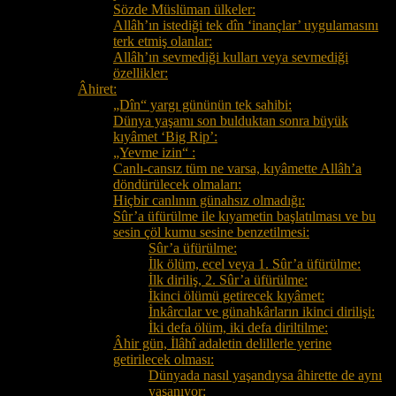
Sözde Müslüman ülkeler:
Allâh’ın istediği tek dîn ‘inançlar’ uygulamasını
terk etmiş olanlar:
Allâh’ın sevmediği kulları veya sevmediği
özellikler:
Âhiret:
„Dîn“ yargı gününün tek sahibi:
Dünya yaşamı son bulduktan sonra büyük
kıyâmet ‘Big Rip’:
„Yevme izin“ :
Canlı-cansız tüm ne varsa, kıyâmette Allâh’a
döndürülecek olmaları:
Hiçbir canlının günahsız olmadığı:
Sûr’a üfürülme ile kıyametin başlatılması ve bu
sesin çöl kumu sesine benzetilmesi:
Sûr’a üfürülme:
İlk ölüm, ecel veya 1. Sûr’a üfürülme:
İlk diriliş, 2. Sûr’a üfürülme:
İkinci ölümü getirecek kıyâmet:
İnkârcılar ve günahkârların ikinci dirilişi:
İki defa ölüm, iki defa diriltilme:
Âhir gün, İlâhî adaletin delillerle yerine
getirilecek olması:
Dünyada nasıl yaşandıysa âhirette de aynı
yaşanıyor: