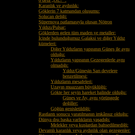
6 defa „OL!“ :
Karanlık ve aydınlık:
Göklerin 7 katmandan oluşumu:
Solucan deliği:
Süpernova patlamasıyla oluşan Nötron
Yıldızı/Pulsar:
Göklerden gelen tüm maden ve metaller:
İçinde bulunduğumuz Galaksi ve diğer Yıldız
kümeleri:
Diğer Yıldızların yapısının Güneş ile aynı
olduğu:
Yıldızların yapısının Gezegenlerle aynı
olmadığı:
Yıldız/Güneşin Sarı develere
benzetilmesi:
Yıldızların mesafeleri:
Uzayın muazzam büyüklüğü:
Gökte her şeyin hareket halinde olduğu:
Güneş ve Ay, aynı yörüngede
değiller:
Göğün genişletildiği:
Rastlantı sonucu yaratılmanın imkânsız olduğu:
Dünya dışı başka varlıkların yaşadığı:
Melekler veya kuşlardan bahsedilmediği:
Devamlı karanlık veya aydınlık olan gezegenler: