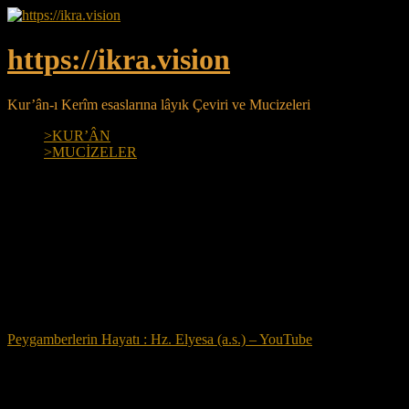
Skip
to
content
https://ikra.vision
Kur’ân-ı Kerîm esaslarına lâyık Çeviri ve Mucizeleri
>KUR’ÂN
>MUCİZELER
More
Hz. Elyesâ a.s. :
>6:86, 38:48<
Peygamberlerin Hayatı : Hz. Elyesa (a.s.) – YouTube
Tüm Sayfalar