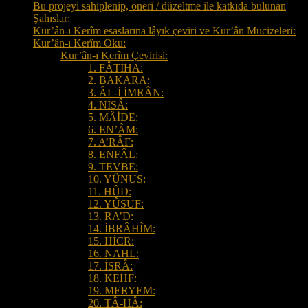
Bu projeyi sahiplenip, öneri / düzeltme ile katkıda bulunan
Şahıslar:
Kur’ân-ı Kerîm esaslarına lâyık çeviri ve Kur’ân Mucizeleri:
Kur’ân-ı Kerîm Oku:
Kur’ân-ı Kerîm Çevirisi:
1. FÂTİHA:
2. BAKARA:
3. ÂL-İ İMRÂN:
4. NİSÂ:
5. MÂİDE:
6. EN’ÂM:
7. A’RÂF:
8. ENFÂL:
9. TEVBE:
10. YÛNUS:
11. HÛD:
12. YÛSUF:
13. RA’D:
14. İBRÂHÎM:
15. HİCR:
16. NAHL:
17. İSRÂ:
18. KEHF:
19. MERYEM:
20. TÂ-HÂ: