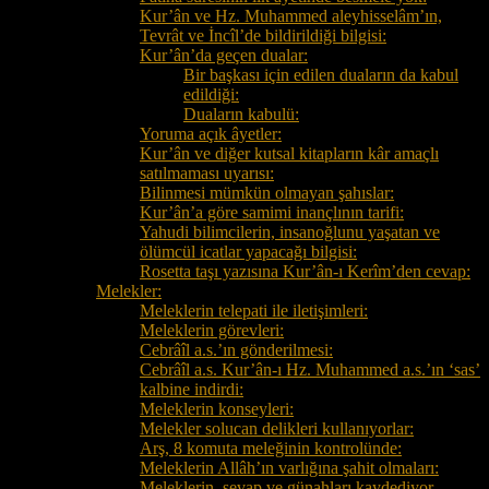
Kur’ân ve Hz. Muhammed aleyhisselâm’ın,
Tevrât ve İncîl’de bildirildiği bilgisi:
Kur’ân’da geçen dualar:
Bir başkası için edilen duaların da kabul
edildiği:
Duaların kabulü:
Yoruma açık âyetler:
Kur’ân ve diğer kutsal kitapların kâr amaçlı
satılmaması uyarısı:
Bilinmesi mümkün olmayan şahıslar:
Kur’ân’a göre samimi inançlının tarifi:
Yahudi bilimcilerin, insanoğlunu yaşatan ve
ölümcül icatlar yapacağı bilgisi:
Rosetta taşı yazısına Kur’ân-ı Kerîm’den cevap:
Melekler:
Meleklerin telepati ile iletişimleri:
Meleklerin görevleri:
Cebrâîl a.s.’ın gönderilmesi:
Cebrâîl a.s. Kur’ân-ı Hz. Muhammed a.s.’ın ‘sas’
kalbine indirdi:
Meleklerin konseyleri:
Melekler solucan delikleri kullanıyorlar:
Arş, 8 komuta meleğinin kontrolünde:
Meleklerin Allâh’ın varlığına şahit olmaları:
Meleklerin, sevap ve günahları kaydediyor