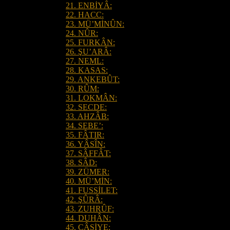
21. ENBİYÂ:
22. HACC:
23. MÜ’MİNÛN:
24. NÛR:
25. FURKÂN:
26. ŞU’ARÂ:
27. NEML:
28. KASAS:
29. ANKEBÛT:
30. RÛM:
31. LOKMÂN:
32. SECDE:
33. AHZÂB:
34. SEBE’:
35. FÂTIR:
36. YÂSÎN:
37. SÂFFÂT:
38. SÂD:
39. ZÜMER:
40. MÜ’MİN:
41. FUSSİLET:
42. ŞÛRÂ:
43. ZUHRÛF:
44. DUHÂN:
45. CÂSİYE: