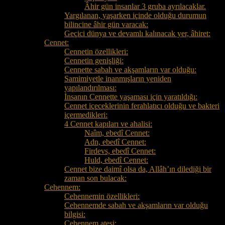
Âhir gün insanlar 3 gruba ayrılacaklar.
Yargılanan, yaşarken içinde olduğu durumun
bilincine âhir gün varacak:
Geçici dünya ve devamlı kalınacak yer, âhiret:
Cennet:
Cennetin özellikleri:
Cennetin genişliği:
Cennette sabah ve akşamların var olduğu:
Samimiyetle inanmışların yeniden
yapılandırılması:
İnsanın Cennette yaşaması için yaratıldığı:
Cennet içeceklerinin ferahlatıcı olduğu ve bakteri
içermedikleri:
4 Cennet kapıları ve ahalisi:
Naîm, ebedî Cennet:
Adn, ebedî Cennet:
Firdevs, ebedî Cennet:
Huld, ebedî Cennet:
Cennet bize daimî olsa da, Allâh’ın dilediği bir
zaman son bulacak:
Cehennem:
Cehennemin özellikleri:
Cehennemde sabah ve akşamların var olduğu
bilgisi:
Cehennem ateşi: