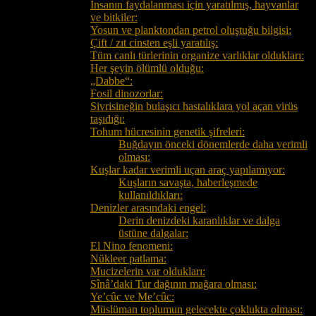
İnsanın faydalanması için yaratılmış, hayvanlar
ve bitkiler:
Yosun ve planktondan petrol oluştuğu bilgisi:
Çift / zıt cinsten eşli yaratılış:
Tüm canlı türlerinin organize varlıklar oldukları:
Her şeyin ölümlü olduğu:
„Dabbe“:
Fosil dinozorlar:
Sivrisineğin bulaşıcı hastalıklara yol açan virüs
taşıdığı:
Tohum hücresinin genetik şifreleri:
Buğdayın önceki dönemlerde daha verimli
olması:
Kuşlar kadar verimli uçan araç yapılamıyor:
Kuşların savaşta, haberleşmede
kullanıldıkları:
Denizler arasındaki engel:
Derin denizdeki karanlıklar ve dalga
üstüne dalgalar:
El Nino fenomeni:
Nükleer patlama:
Mucizelerin var oldukları:
Sînâ’daki Tur dağının mağara olması:
Ye’cûc ve Me’cûc:
Müslüman toplumun gelecekte çoklukta olması: