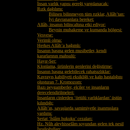
İnsan varlık yapısı gereği yargılanacak:
Rızk dağılımı:
Bilinen bilinmeyen tüm rızklar, Allâh’tan:
İyi davrananlara bereket:
Allâh, insanın bilinçaltına etki ediyor:
Beynin muhakeme ve kumanda bölgesi:
Vesvese:
Verimli olma:
Herkes Allâh’a bağımlı:
İnsanın başına gelen musibetler, kendi
kararlarının mahsulü:
Hayır-Şer:
Klonlama, ürünlerin genlerini değiştirme:
İnsanın başına gelebilecek rahatsızlıklar:
Kavrayış kabiliyeti eksikliği ve kalp hastalığını
oluşturan 7. Kromozom:
Bazı peygamberler, elçiler ve insanların
derecelendirilmeleri:
İnsanların cinlerden ‘örtülü varlıklardan’ üstün
kılındığı:
Allâh’ın, savaşlarda samimiyetle inanmışlara
yardımı:
Şeriat ‘İslâm hukuku’ cezaları:
Hz. Nûh aleyhisselâm soyundan gelen tek nesil
İsrailoğulları: