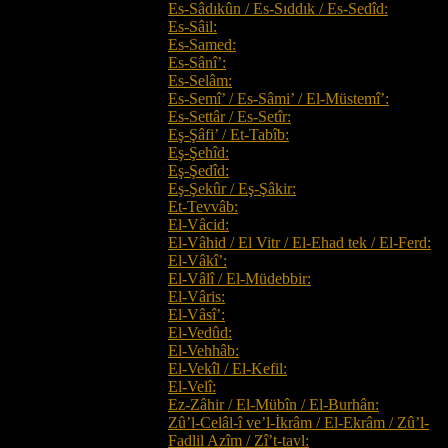
Es-Sâdıkûn / Es-Sıddık / Es-Sedîd:
Es-Sâil:
Es-Samed:
Es-Sânî’:
Es-Selâm:
Es-Semî’ / Es-Sâmi’ / El-Müstemî’:
Es-Settâr / Es-Setîr:
Eş-Şâfi’ / Et-Tabîb:
Eş-Şehîd:
Eş-Şedîd:
Eş-Şekûr / Eş-Şâkir:
Et-Tevvâb:
El-Vâcid:
El-Vâhid / El Vitr / El-Ehad tek / El-Ferd:
El-Vâkî’:
El-Vâlî / El-Müdebbir:
El-Vâris:
El-Vâsî’:
El-Vedûd:
El-Vehhâb:
El-Vekîl / El-Kefil:
El-Velî:
Ez-Zâhir / El-Mübîn / El-Burhân:
Zû’l-Celâl-î ve’l-İkrâm / El-Ekrâm / Zû’l-
Fadlil Azîm / Zî’t-tavl: