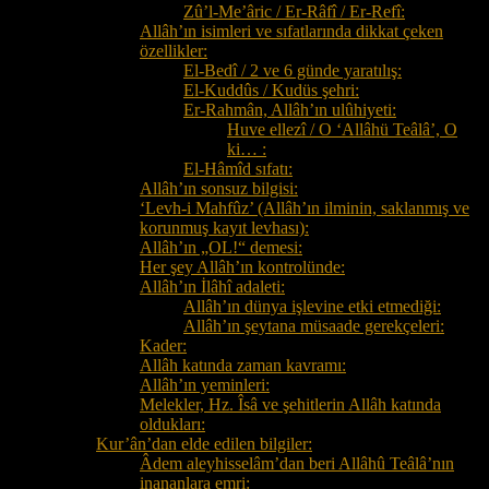
Zû’l-Me’âric / Er-Râfî / Er-Refî:
Allâh’ın isimleri ve sıfatlarında dikkat çeken
özellikler:
El-Bedî / 2 ve 6 günde yaratılış:
El-Kuddûs / Kudüs şehri:
Er-Rahmân, Allâh’ın ulûhiyeti:
Huve ellezî / O ‘Allâhü Teâlâ’, O
ki… :
El-Hâmîd sıfatı:
Allâh’ın sonsuz bilgisi:
‘Levh-i Mahfûz’ (Allâh’ın ilminin, saklanmış ve
korunmuş kayıt levhası):
Allâh’ın „OL!“ demesi:
Her şey Allâh’ın kontrolünde:
Allâh’ın İlâhî adaleti:
Allâh’ın dünya işlevine etki etmediği:
Allâh’ın şeytana müsaade gerekçeleri:
Kader:
Allâh katında zaman kavramı:
Allâh’ın yeminleri:
Melekler, Hz. Îsâ ve şehitlerin Allâh katında
oldukları:
Kur’ân’dan elde edilen bilgiler:
Âdem aleyhisselâm’dan beri Allâhû Teâlâ’nın
inananlara emri: