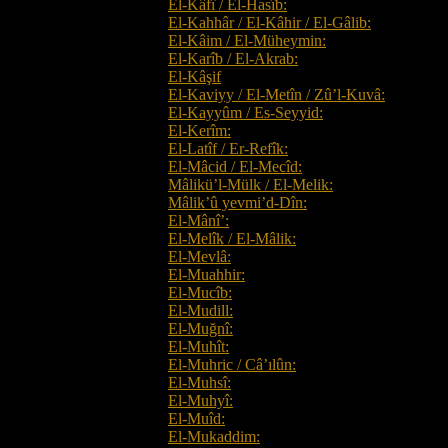
El-Kâfî / El-Hasîb:
El-Kahhâr / El-Kâhir / El-Gâlib:
El-Kâim / El-Müheymin:
El-Karîb / El-Akrab:
El-Kâşif
El-Kaviyy / El-Metîn / Zû’l-Kuvâ:
El-Kayyûm / Es-Seyyid:
El-Kerîm:
El-Latîf / Er-Refîk:
El-Mâcid / El-Mecîd:
Mâlikü’l-Mülk / El-Melik:
Mâlik’û yevmi’d-Dîn:
El-Mânî’:
El-Melîk / El-Mâlik:
El-Mevlâ:
El-Muahhir:
El-Mucîb:
El-Mudill:
El-Muğnî:
El-Muhît:
El-Muhric / Câ’ılûn:
El-Muhsî:
El-Muhyî:
El-Muîd:
El-Mukaddim: