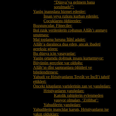
“Dünya’ya gelmem bana
sorulmadı!”:
Yanlış inanışlara hizmet edenler:
İnsan veya rızkını kurban edenler.
Çocuklarını öldürenler:
Bozguncular. Fitneciler:
Bol rızık verilenlerin çoğunun Allâh’ı anmayı
unutması:
Mal toplama hırsına İlâhî adalet:
Allâh’a daralınca dua eden, ancak ibadeti
gereksiz gören:
Bu dünya için yaşayanlar:
Yanlış ortamda doğmak insanı kurtarmıyor:
Büyünün gerçekte var olduğu:
Allâh’ın dîni saptıranlara öğütleri ve
bilgilendirmesi:
Yahudi ve Hristiyanların Tevrât ve İncîl’i tahrif
ettikleri:
Önceki kitapların varislerinin zan ve yanılgıları:
Hristiyanların yanılgıları:
Katolik rahiplerin evlenmeden
yaşıyor olmaları, ‘Zöllibat’:
Yahudilerin yanılgıları:
Yahudilerin inançlılar karşıtı, Hristiyanların ise
yakın oldukları: