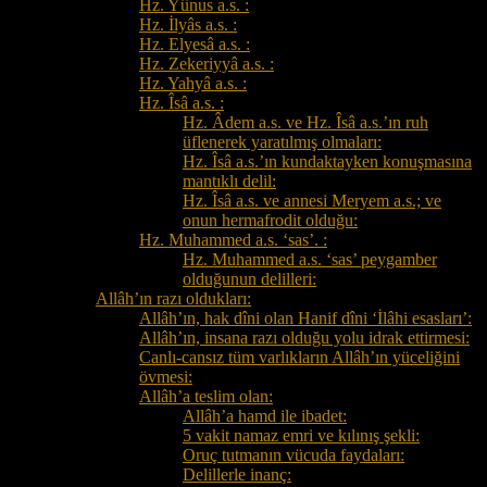
Hz. Yûnus a.s. :
Hz. İlyâs a.s. :
Hz. Elyesâ a.s. :
Hz. Zekeriyyâ a.s. :
Hz. Yahyâ a.s. :
Hz. Îsâ a.s. :
Hz. Âdem a.s. ve Hz. Îsâ a.s.’ın ruh
üflenerek yaratılmış olmaları:
Hz. Îsâ a.s.’ın kundaktayken konuşmasına
mantıklı delil:
Hz. Îsâ a.s. ve annesi Meryem a.s.; ve
onun hermafrodit olduğu:
Hz. Muhammed a.s. ‘sas’. :
Hz. Muhammed a.s. ‘sas’ peygamber
olduğunun delilleri:
Allâh’ın razı oldukları:
Allâh’ın, hak dîni olan Hanif dîni ‘İlâhi esasları’:
Allâh’ın, insana razı olduğu yolu idrak ettirmesi:
Canlı-cansız tüm varlıkların Allâh’ın yüceliğini
övmesi:
Allâh’a teslim olan:
Allâh’a hamd ile ibadet:
5 vakit namaz emri ve kılınış şekli:
Oruç tutmanın vücuda faydaları:
Delillerle inanç: