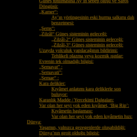
Güneş tutulmasına Ay’ın sebep oluşu ve Saros
Döngüsü:
„Kamer“:
Ay’ın yörüngesinin eski hurma salkımı dalı
benzetmesi:
„Şems“:
„Zilzâl“ Güneş sisteminin geleceği:
„Zilzâl-2“ Güneş sisteminin geleceği:
„Zilzâl-3“ Güneş sisteminin geleceği:
Uzayda yolculuk yapılacağının bildirimi:
Tehlikeli plazma veya kozmik ışınlar:
Evrenin tek olmadığı bilgisi:
„Semavat” :
„Semavati”:
„Semae“ :
Kara delikler:
Kıyâmet anlatımı kara deliklerle son
buluyor:
Karanlık Madde / Yerçekimi Dalgaları:
Var olan her şeyi yok eden kıyâmet, ‘Big Rip’:
Kıyâmetin başlaması:
Var olan her şeyi yok eden kıyâmetin hızı:
Dünya:
Yaşamın, yalnızca gezegenlerde oluşabildiği:
Dünya’nın geoit olduğu bilgisi: