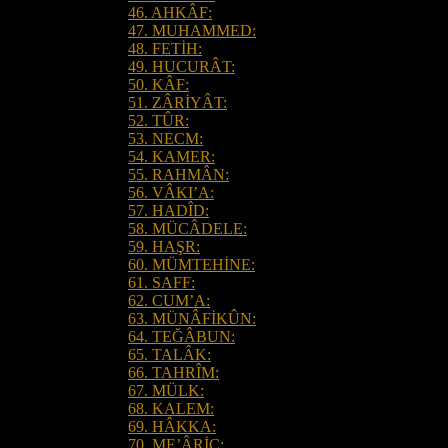
46. AHKÂF:
47. MUHAMMED:
48. FETİH:
49. HUCURÂT:
50. KÂF:
51. ZÂRİYÂT:
52. TÛR:
53. NECM:
54. KAMER:
55. RAHMÂN:
56. VÂKI’A:
57. HADÎD:
58. MÜCÂDELE:
59. HAŞR:
60. MÜMTEHİNE:
61. SAFF:
62. CUM’A:
63. MÜNÂFİKÛN:
64. TEĞÂBUN:
65. TALÂK:
66. TAHRÎM:
67. MÜLK:
68. KALEM:
69. HÂKKA:
70. ME’ÂRİC: