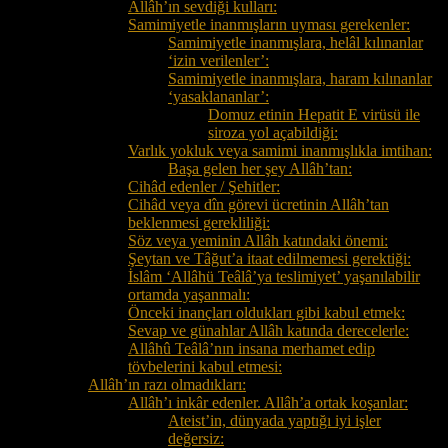
Allâh’ın sevdiği kulları:
Samimiyetle inanmışların uyması gerekenler:
Samimiyetle inanmışlara, helâl kılınanlar
‘izin verilenler’:
Samimiyetle inanmışlara, haram kılınanlar
‘yasaklananlar’:
Domuz etinin Hepatit E virüsü ile
siroza yol açabildiği:
Varlık yokluk veya samimi inanmışlıkla imtihan:
Başa gelen her şey Allâh’tan:
Cihâd edenler / Şehitler:
Cihâd veya dîn görevi ücretinin Allâh’tan
beklenmesi gerekliliği:
Söz veya yeminin Allâh katındaki önemi:
Şeytan ve Tâğut’a itaat edilmemesi gerektiği:
İslâm ‘Allâhü Teâlâ’ya teslimiyet’ yaşanılabilir
ortamda yaşanmalı:
Önceki inançları oldukları gibi kabul etmek:
Sevap ve günahlar Allâh katında derecelerle:
Allâhû Teâlâ’nın insana merhamet edip
tövbelerini kabul etmesi:
Allâh’ın razı olmadıkları:
Allâh’ı inkâr edenler. Allâh’a ortak koşanlar:
Ateist’in, dünyada yaptığı iyi işler
değersiz: