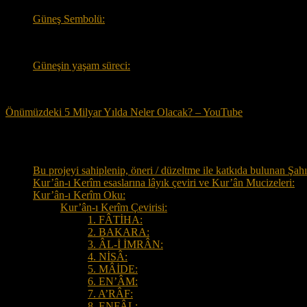
Güneş Sembolü:
Güneşin yaşam süreci:
Önümüzdeki 5 Milyar Yılda Neler Olacak? – YouTube
Tüm Sayfalar
Bu projeyi sahiplenip, öneri / düzeltme ile katkıda bulunan Şahı
Kur’ân-ı Kerîm esaslarına lâyık çeviri ve Kur’ân Mucizeleri:
Kur’ân-ı Kerîm Oku:
Kur’ân-ı Kerîm Çevirisi:
1. FÂTİHA:
2. BAKARA:
3. ÂL-İ İMRÂN:
4. NİSÂ:
5. MÂİDE:
6. EN’ÂM:
7. A’RÂF:
8. ENFÂL: