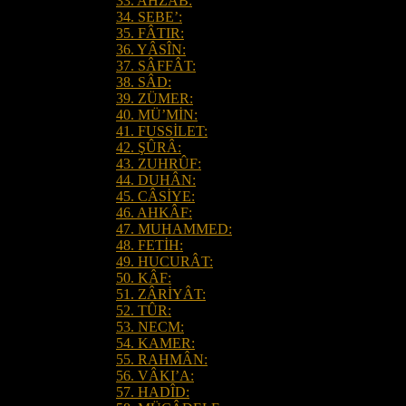
33. AHZÂB:
34. SEBE’:
35. FÂTIR:
36. YÂSÎN:
37. SÂFFÂT:
38. SÂD:
39. ZÜMER:
40. MÜ’MİN:
41. FUSSİLET:
42. ŞÛRÂ:
43. ZUHRÛF:
44. DUHÂN:
45. CÂSİYE:
46. AHKÂF:
47. MUHAMMED:
48. FETİH:
49. HUCURÂT:
50. KÂF:
51. ZÂRİYÂT:
52. TÛR:
53. NECM:
54. KAMER:
55. RAHMÂN:
56. VÂKI’A:
57. HADÎD: