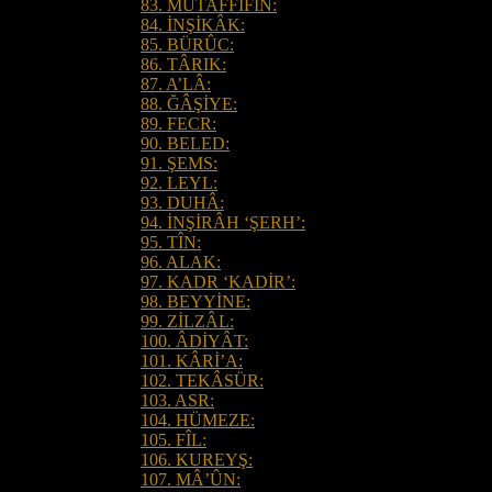
83. MUTAFFİFÎN:
84. İNŞİKÂK:
85. BÜRÛC:
86. TÂRIK:
87. A’LÂ:
88. ĞÂŞİYE:
89. FECR:
90. BELED:
91. ŞEMS:
92. LEYL:
93. DUHÂ:
94. İNŞİRÂH ‘ŞERH’:
95. TÎN:
96. ALAK:
97. KADR ‘KADİR’:
98. BEYYİNE:
99. ZİLZÂL:
100. ÂDİYÂT:
101. KÂRİ’A:
102. TEKÂSÜR:
103. ASR:
104. HÜMEZE:
105. FÎL:
106. KUREYŞ:
107. MÂ’ÛN: