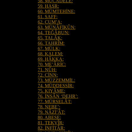
58. MÜCÂDELE:
59. HAŞR:
60. MÜMTEHİNE:
61. SAFF:
62. CUM’A:
63. MÜNÂFİKÛN:
64. TEĞÂBUN:
65. TALÂK:
66. TAHRÎM:
67. MÜLK:
68. KALEM:
69. HÂKKA:
70. ME’ÂRİC:
71. NÛH:
72. CİNN:
73. MÜZZEMMİL:
74. MÜDDESSİR:
75. KIYÂME:
76. İNSÂN ‘DEHR’:
77. MÜRSELÂT:
78. NEBE’:
79. NÂZİ’ÂT:
80. ABESE:
81. TEKVÎR:
82. İNFİTÂR: