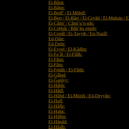
El-Bâsit:
El-Bâtın:
El-Bedî’ / El-Mübdî:
El-Berr / El-Bârr / El-Cevâd / El-Muhsin / E
El-Câmi’ / Câmi’u’n-nâs:
El-Cebbâr / Bâli’ğu emrih:
El-Cemîl / Et-Tayyib / En-Nazîf:
Ed-Dârr:
Ed-Dehr:
El-Evvel / El-Kâdîm:
El-Fa’âl / El-Fâlîk:
El-Fâtın:
El-Fâtır:
El-Fettâh / El-Fâtih:
El-Gâbıd:
El-Ğanîyy:
El-Hâbîr:
El-Hâdî:
El-Hâfıd / El-Müzill / Ed-Deyyân:
El-Hafî:
El-Hâfîz:
El-Hakk:
El-Hâlîm:
El-Hâmîd:
El-Hâsîb: