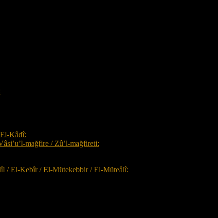
:
 El-Kâdî:
Vâsi’u’l-mağfire / Zû’l-mağfireti:
lîl / El-Kebîr / El-Mütekebbir / El-Müteâlî: