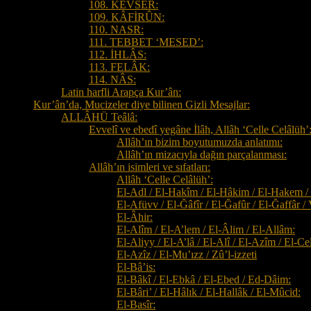
108. KEVSER:
109. KÂFİRÛN:
110. NASR:
111. TEBBET ‘MESED’:
112. İHLÂS:
113. FELÂK:
114. NÂS:
Latin harfli Arapça Kur’ân:
Kur’ân’da, Mucizeler diye bilinen Gizli Mesajlar:
ALLÂHÜ Teâlâ:
Evvelî ve ebedî yegâne İlâh, Allâh ‘Celle Celâlüh’
Allâh’ın bizim boyutumuzda anlatımı:
Allâh’ın mizacıyla dağın parçalanması:
Allâh’ın isimleri ve sıfatları:
Allâh ‘Celle Celâlüh’:
El-Adl / El-Hakîm / El-Hâkim / El-Hakem /
El-Afüvv / El-Ğâfîr / El-Ğafûr / El-Ğaffâr / 
El-Âhir:
El-Alîm / El-A’lem / El-Âlim / El-Allâm:
El-Aliyy / El-A’lâ / El-Alî / El-Azîm / El-Ce
El-Azîz / El-Mu’ızz / Zû’l-izzeti
El-Bâ’is:
El-Bâkî / El-Ebkâ / El-Ebed / Ed-Dâim:
El-Bâri’ / El-Hâlık / El-Hallâk / El-Mûcid:
El-Basîr: